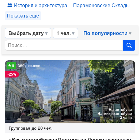
История и архитектура
Парамоновские Склады
Показать ещё
Выбрать дату
1 чел.
По популярности
389 отзывов
-
25%
На автобусе
На микроавтобусе
3 часа
Групповая
до 20 чел.
«Все многообразие Ростова-на-Дону»: групповая