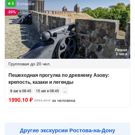
5 отзывов
-
25%
Пешая
2 часа
Групповая
до 20 чел.
Пешеходная прогулка по древнему Азову:
крепость, казаки и легенды
8 авг в 08:45
15 авг в 08:45
1990.10 ₽
за человека
2653.40 ₽
Другие экскурсии Ростова-на-Дону