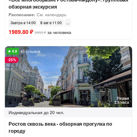
обзорная экскурсия
Расписание:
См. календарь
Завтра в 14:00
8 авг в 11:00
1989.80 ₽
за человека
2653 ₽
45 отзывов
-
25%
Пешая
2.5 часа
Индивидуальная
до 20 чел.
Ростов сквозь века - обзорная прогулка по
городу