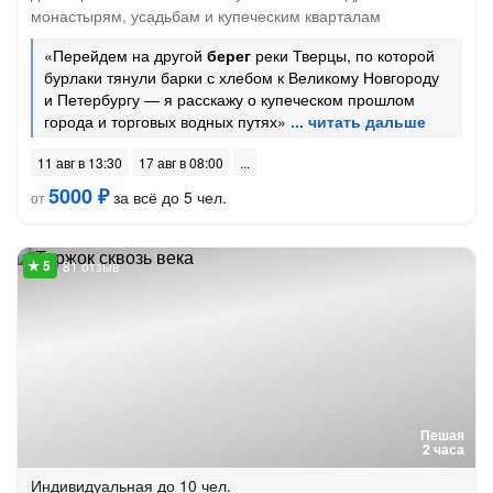
монастырям, усадьбам и купеческим кварталам
«Перейдем на другой
берег
реки Тверцы, по которой
бурлаки тянули барки с хлебом к Великому Новгороду
и Петербургу — я расскажу о купеческом прошлом
города и торговых водных путях»
11 авг в 13:30
17 авг в 08:00
5000 ₽
за всё до 5 чел.
от
81 отзыв
Пешая
2 часа
Индивидуальная
до 10 чел.