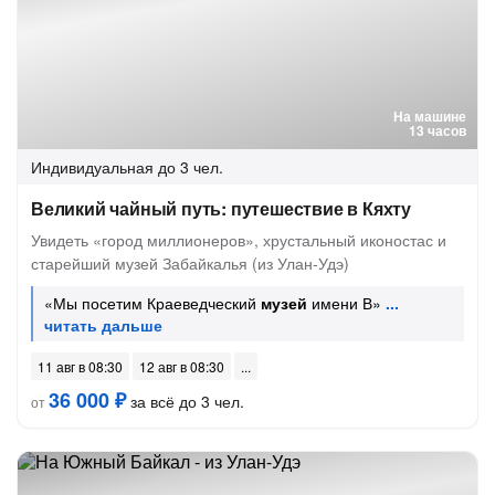
На машине
13 часов
Индивидуальная
до 3 чел.
Великий чайный путь: путешествие в Кяхту
Увидеть «город миллионеров», хрустальный иконостас и
старейший музей Забайкалья (из Улан-Удэ)
«Мы посетим Краеведческий
музей
имени В»
11 авг в 08:30
12 авг в 08:30
36 000 ₽
за всё до 3 чел.
от