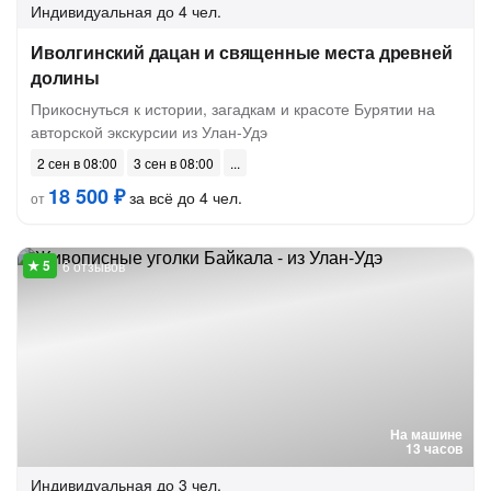
Индивидуальная
до 4 чел.
Иволгинский дацан и священные места древней
долины
Прикоснуться к истории, загадкам и красоте Бурятии на
авторской экскурсии из Улан-Удэ
2 сен в 08:00
3 сен в 08:00
18 500 ₽
за всё до 4 чел.
от
6 отзывов
На машине
13 часов
Индивидуальная
до 3 чел.