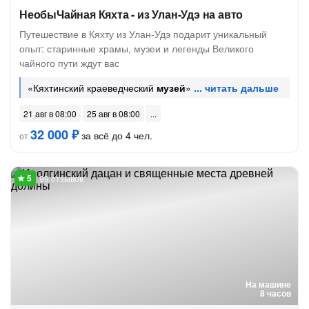
НеобыЧайная Кяхта - из Улан-Удэ на авто
Путешествие в Кяхту из Улан-Удэ подарит уникальный
опыт: старинные храмы, музеи и легенды Великого
чайного пути ждут вас
«Кяхтинский краеведческий
музей
»
21 авг в 08:00
25 авг в 08:00
32 000 ₽
за всё до 4 чел.
от
99 отзывов
На машине
8 часов