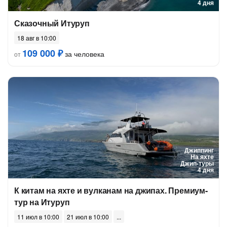
4 дня
Сказочный Итуруп
18 авг в 10:00
109 000 ₽
за человека
от
Джиппинг
На яхте
Джип-туры
4 дня
К китам на яхте и вулканам на джипах. Премиум-
тур на Итуруп
11 июл в 10:00
21 июл в 10:00