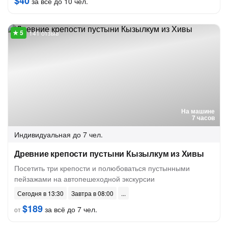
$40
за всё до 10 чел.
141 отзыв
На машине
7 часов
Индивидуальная
до 7 чел.
Древние крепости пустыни Кызылкум из Хивы
Посетить три крепости и полюбоваться пустынными
пейзажами на автопешеходной экскурсии
Сегодня в 13:30
Завтра в 08:00
$189
за всё до 7 чел.
от