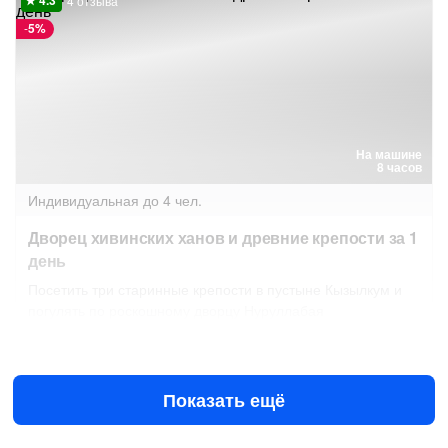
4 отзыва
-
5%
На машине
8 часов
Индивидуальная
до 4 чел.
Дворец хивинских ханов и древние крепости за 1
день
Посетить три старинные крепости в пустыне Кызылкум и
погулять по роскошному дворцу Нуруллабая
Завтра в 08:30
9 авг в 08:30
$214
за всё до 4 чел.
от
$225
Показать ещё