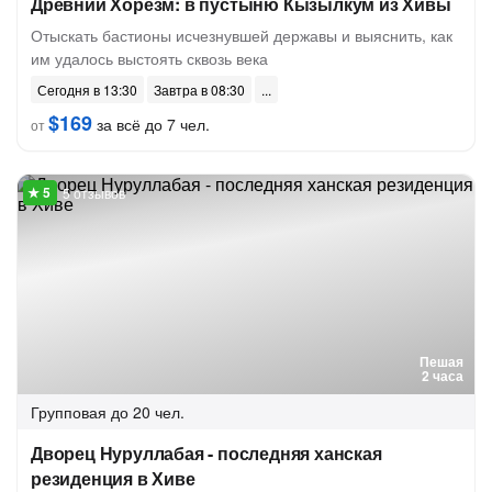
Древний Хорезм: в пустыню Кызылкум из Хивы
Отыскать бастионы исчезнувшей державы и выяснить, как
им удалось выстоять сквозь века
Сегодня в 13:30
Завтра в 08:30
$169
за всё до 7 чел.
от
5 отзывов
Пешая
2 часа
Групповая
до 20 чел.
Дворец Нуруллабая - последняя ханская
резиденция в Хиве