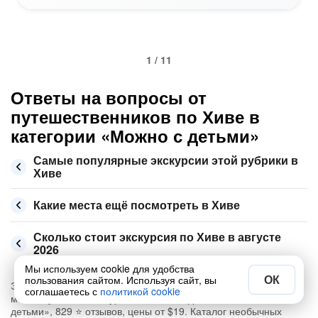
1 / 11
Ответы на вопросы от
путешественников по Хиве в
категории «Можно с детьми»
Самые популярные экскурсии этой рубрики в
Хиве
Какие места ещё посмотреть в Хиве
Сколько стоит экскурсия по Хиве в августе
2026
Мы используем cookie для удобства
ОК
пользования сайтом. Используя сайт, вы
Экскурсии на русском языке в Хиве (Узбекистан 🇺🇿) – у нас
соглашаетесь с
политикой cookie
можно купить 46 экскурсий на 2026 год по теме «Можно с
детьми», 829 ⭐ отзывов, цены от $19. Каталог необычных