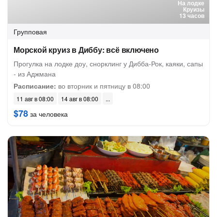
На лодке
Круизы
13 часов
Групповая
Морской круиз в Диббу: всё включено
Прогулка на лодке доу, снорклинг у Дибба-Рок, каяки, сапы
- из Аджмана
Расписание:
во вторник и пятницу в 08:00
11 авг в 08:00
14 авг в 08:00
$78
за человека