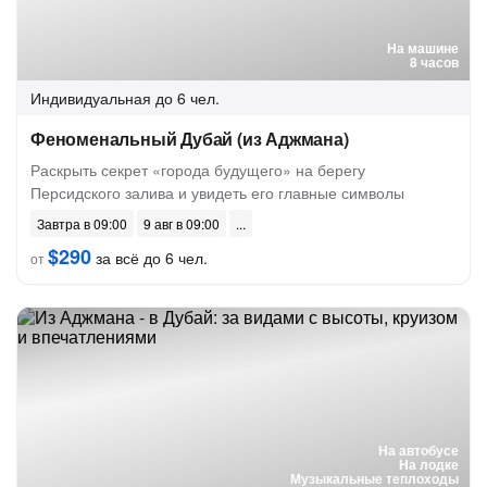
На машине
8 часов
Индивидуальная
до 6 чел.
Феноменальный Дубай (из Аджмана)
Раскрыть секрет «города будущего» на берегу
Персидского залива и увидеть его главные символы
Завтра в 09:00
9 авг в 09:00
$290
за всё до 6 чел.
от
На автобусе
На лодке
Музыкальные теплоходы