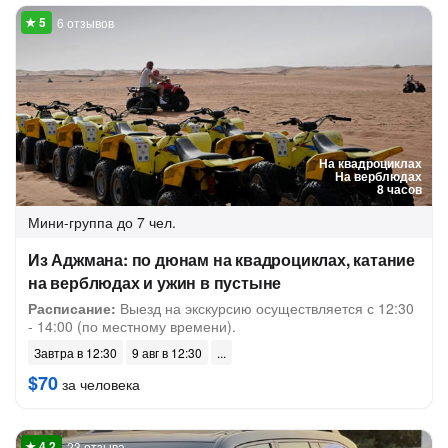
6 отзывов
На квадроциклах
На верблюдах
8 часов
Мини-группа
до 7 чел.
Из Аджмана: по дюнам на квадроциклах, катание
на верблюдах и ужин в пустыне
Расписание:
Выезд на экскурсию осуществляется с 12:30
- 14:00 (по местному времени).
Завтра в 12:30
9 авг в 12:30
$70
за человека
23 отзыва