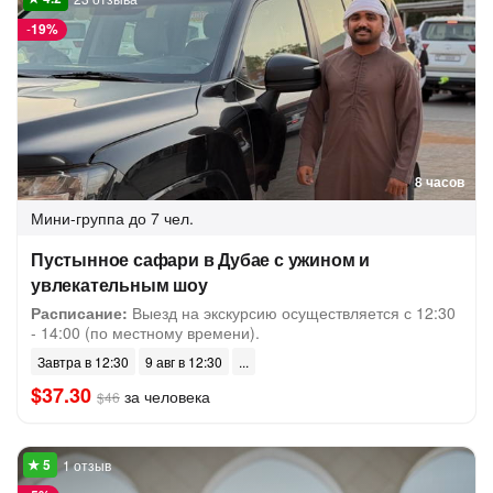
-
19%
8 часов
Мини-группа
до 7 чел.
Пустынное сафари в Дубае с ужином и
увлекательным шоу
Расписание:
Выезд на экскурсию осуществляется с 12:30
- 14:00 (по местному времени).
Завтра в 12:30
9 авг в 12:30
$37.30
за человека
$46
1 отзыв