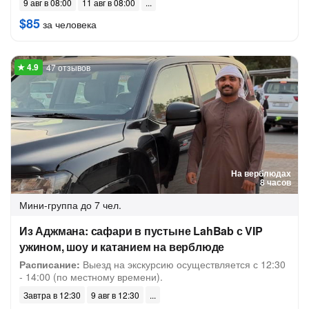
9 авг в 08:00
11 авг в 08:00
$85
за человека
47 отзывов
На верблюдах
8 часов
Мини-группа
до 7 чел.
Из Аджмана: сафари в пустыне LahBab с VIP
ужином, шоу и катанием на верблюде
Расписание:
Выезд на экскурсию осуществляется с 12:30
- 14:00 (по местному времени).
Завтра в 12:30
9 авг в 12:30