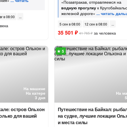
ения»
«Позавтракав, отправляемся на
водную прогулку
к Кругобайкаль
железной дороге»
вг в 08:00
5 сен в 08:00
12 сен в 08:00
века
35 501 ₽
за человека
41 765 ₽
2 отзыва
На машине
На катере
На м
3 дня
кале: остров Ольхон
Путешествие на Байкал: рыба
олько для вашей
на судне, лучшие локации Оль
и места силы