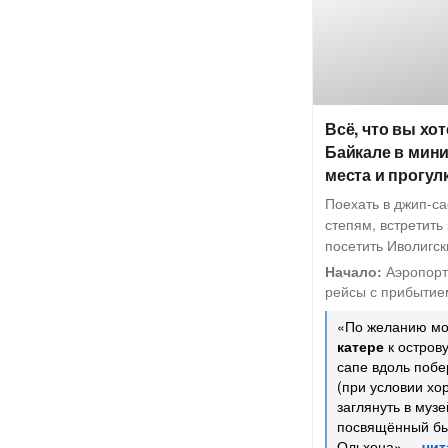
Всё, что вы хо
Байкале в мини
места и прогулк
Поехать в джип-с
степям, встретить
посетить Иволигс
Начало:
Аэропорт
рейсы с прибытием
«По желанию мо
катере
к острову
сапе вдоль побе
(при условии хо
заглянуть в музе
посвящённый быт
Ольхона»