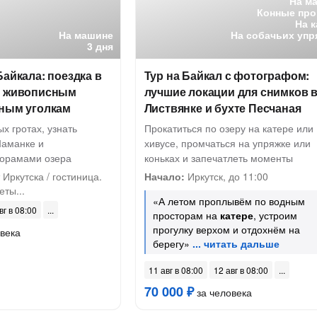
На м
Конные про
На 
На машине
На собачьих упр
3 дня
Байкала: поездка в
Тур на Байкал с фотографом:
о живописным
лучшие локации для снимков 
йным уголкам
Листвянке и бухте Песчаная
х гротах, узнать
Прокатиться по озеру на катере или
Шаманке и
хивусе, промчаться на упряжке или
норамами озера
коньках и запечатлеть моменты
Иркутска / гостиница.
Начало:
Иркутск, до 11:00
ты...
«А летом проплывём по водным
вг в 08:00
просторам на
катере
, устроим
прогулку верхом и отдохнём на
века
берегу»
11 авг в 08:00
12 авг в 08:00
70 000 ₽
за человека