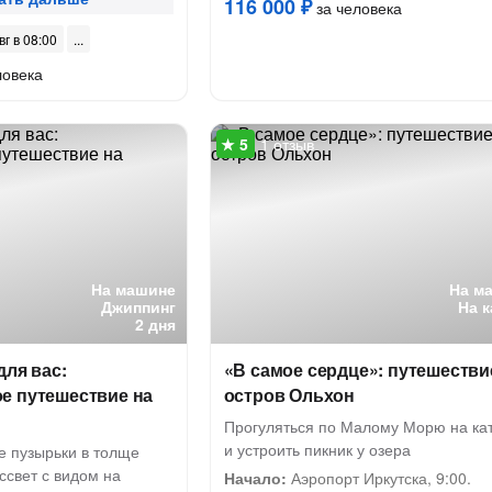
116 000 ₽
за человека
вг в 08:00
ловека
1 отзыв
На машине
На м
Джиппинг
На 
2 дня
для вас:
«В самое сердце»: путешестви
е путешествие на
остров Ольхон
Прогуляться по Малому Морю на ка
и устроить пикник у озера
е пузырьки в толще
ассвет с видом на
Начало:
Аэропорт Иркутска, 9:00.