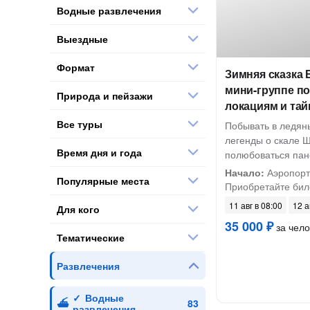
Водные развлечения
Выездные
Формат
Зимняя сказка 
мини-группе п
Природа и пейзажи
локациям и та
Все туры
Побывать в ледяны
легенды о скале 
Время дня и года
полюбоваться па
Начало:
Аэропорт 
Популярные места
Приобретайте биле
11 авг в 08:00
12 а
Для кого
35 000 ₽
за чело
Тематические
Развлечения
Водные
развлечения