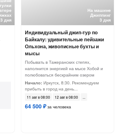
ашине
гулки
катере
На машине
яжках
Джиппинг
3 дня
3 дня
Индивидуальный джип-тур по
в
Байкалу: удивительные пейзажи
Ольхона, живописные бухты и
мысы
Побывать в Тажеранских степях,
наполнится энергией на мысе Хобой и
полюбоваться бескрайним озером
Начало:
Иркутск, 8:30. Рекомендуем
прибыть в город на день...
11 авг в 08:00
12 авг в 08:00
64 500 ₽
за человека