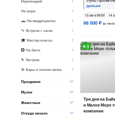
ступы Просветл
Нерпинарий
На море
13 авг в 08:00
14 а
На квадроциклах
88 000 ₽
за чело
Встреча с хаски
Мастер-классы
2 отзыва
На багги
Экстрим
Бары и ночная жизнь
Праздники
Музеи
Три дня на Бай
Животные
и Малое Море т
компании
Откуда начало