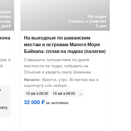
ашине
катере
На лодке
оезде
Сплавы и рафтинг
6 дней
2 дня
хона
На выходные по шаманским
местам и островам Малого Моря
Байкала: сплав на лодках (палатки)
орю и
Совершить путешествие по дикой
й,
местности на лодке, побывать на
Ольхоне и увидеть скалу Шаманка
Начало:
Иркутск, утро. Встретим вас в
аэропорту или заберё...
е
15 авг в 08:00
19 авг в 08:00
32 000 ₽
за человека
регу