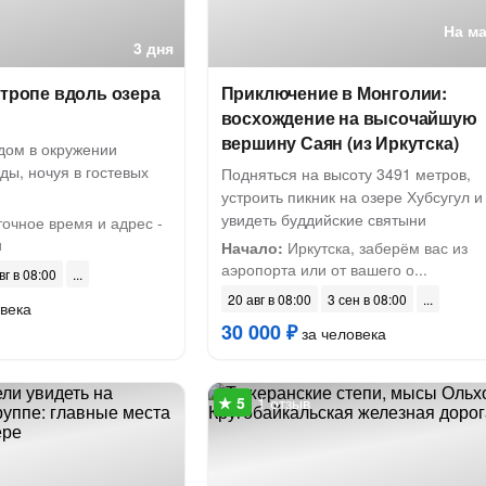
На м
3 дня
отропе вдоль озера
Приключение в Монголии:
восхождение на высочайшую
вершину Саян (из Иркутска)
дом в окружении
ы, ночуя в гостевых
Подняться на высоту 3491 метров,
устроить пикник на озере Хубсугул и
увидеть буддийские святыни
точное время и адрес -
и
Начало:
Иркутска, заберём вас из
аэропорта или от вашего о...
вг в 08:00
20 авг в 08:00
3 сен в 08:00
века
30 000 ₽
за человека
1 отзыв