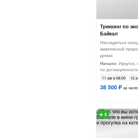
Треккинг по эк
Байкал
Насладиться похо
живописной природ
домах
Начало:
Иркутск, 
по договорённост
11 авг в 08:00
12 а
38 500 ₽
за чело
1 отзыв