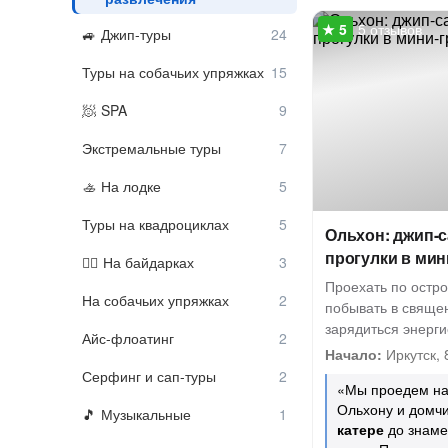
5 отзывов
Джип-туры
Туры на собачьих упряжках
SPA
Экстремальные туры
На лодке
Туры на квадроциклах
Ольхон: джип-
прогулки в мин
На байдарках
Проехать по остро
На собачьих упряжках
побывать в свяще
зарядиться энерг
Айс-флоатинг
Начало:
Иркутск, 
Серфинг и сап-туры
«Мы проедем на
Ольхону и домч
Музыкальные
катере
до знаме