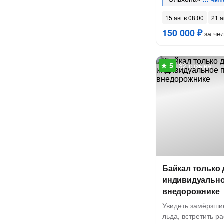
15 авг в 08:00
21 а
150 000 ₽
за че
32 отзыва
Байкал только 
индивидуально
внедорожнике
Увидеть замёрзши
льда, встретить р