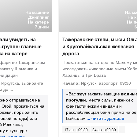
На машине
На м
Джиппинг
На 
На катере
На п
7 дней
тели увидеть на
Тажеранские степи, мысы Оль
-группе: главные
и Кругобайкальская железная
а на катере
дорога
афари по Тажеранским
Прокатиться на катере по Малому м
 закат у Шаманки и
исследовать живописные мысы Хобо
кий дацан
Харанцы и Три Брата
 Иркутска, выбирайте
Начало:
Иркутск, аэропорт, 09:30
 до ...
«Вас ждут захватывающие
водны
жно отправиться на
прогулки
, места силы, пикники с
 Огой, прокатиться на
фантастическими видами и
режья, порыбачить
расслабляющая баня прямо на бе
рошей погоды) или
Байкала»
й Ревякина,
17 авг в 09:30
24 авг в 09:30
у и культуре