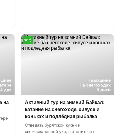
1 отзыв
ашине
На машине
катере
На снегоходах
4 дня
9 дней
е на
Активный тур на зимний Байкал:
катание на снегоходе, хивусе и
коньках и подлёдная рыбалка
тере
Отведать бурятской кухни и
свежесваренной ухи, встретиться с