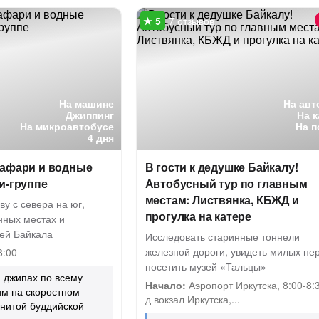
7 отзывов
На машине
На авт
Джиппинг
На 
На микроавтобусе
На п
4 дня
сафари и водные
В гости к дедушке Байкалу!
и-группе
Автобусный тур по главным
местам: Листвянка, КБЖД и
ву с севера на юг,
прогулка на катере
нных местах и
ией Байкала
Исследовать старинные тоннели
железной дороги, увидеть милых не
8:00
посетить музей «Тальцы»
 джипах по всему
Начало:
Аэропорт Иркутска, 8:00-8:3
им на скоростном
д вокзал Иркутска,...
нитой буддийской