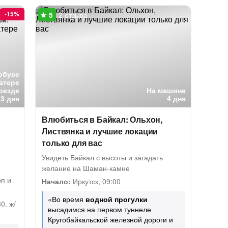
-
15%
2 отзыва
обусе
катере
оезде
На машине
3 дня
4 дня
Влюбиться в Байкал: Ольхон,
Листвянка и лучшие локации
только для вас
Увидеть Байкал с высоты и загадать
желание на Шаман-камне
рп и
Начало:
Иркутск, 09:00
«Во время
водной прогулки
0. ж/
высадимся на первом туннеле
Кругобайкальской железной дороги и