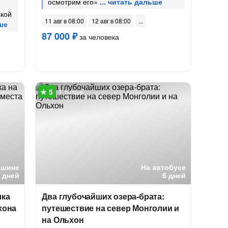
осмотрим его»
ской
11 авг в 08:00
12 авг в 08:00
87 000 ₽
за человека
1 отзыв
ашине
На автобусе
5 дней
6 дней
лка
Два глубочайших озера-брата:
хона
путешествие на север Монголии и
на Ольхон