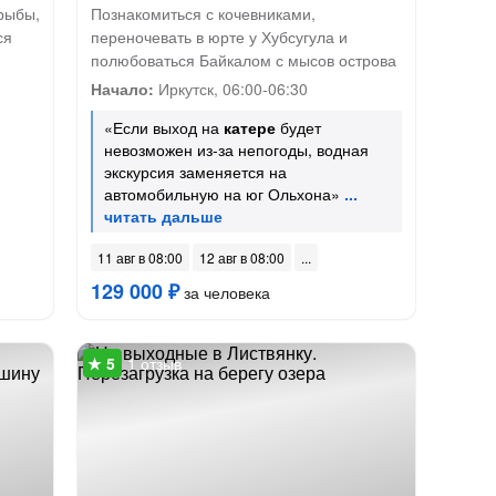
рыбы,
Познакомиться с кочевниками,
ся
переночевать в юрте у Хубсугула и
полюбоваться Байкалом с мысов острова
Начало:
Иркутск, 06:00-06:30
«Если выход на
катере
будет
невозможен из-за непогоды, водная
экскурсия заменяется на
автомобильную на юг Ольхона»
11 авг в 08:00
12 авг в 08:00
129 000 ₽
за человека
1 отзыв