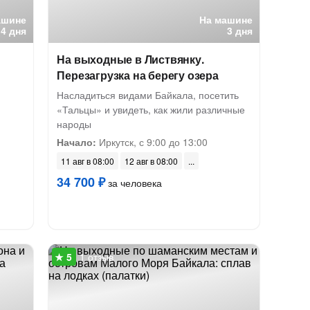
ашине
На машине
4 дня
3 дня
На выходные в Листвянку.
Перезагрузка на берегу озера
Насладиться видами Байкала, посетить
«Тальцы» и увидеть, как жили различные
народы
Начало:
Иркутск, с 9:00 до 13:00
11 авг в 08:00
12 авг в 08:00
34 700 ₽
за человека
1 отзыв