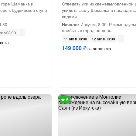
а горе Шаманка и
Отведать ухи из свежевыловленной 
тере к буддийской ступе
увидеть скалу Шаманка и насладить
видами
9:30
Начало:
Иркутск, 8:30. Рекомендуем
прибыть в город на день...
вг в 08:00
11 авг в 08:00
12 авг в 08:00
века
149 000 ₽
за человека
5 отзывов