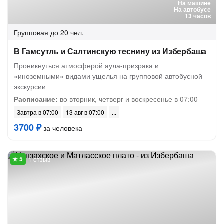
На машине
На автобусе
13 часов
Групповая
до 20 чел.
В Гамсутль и Салтинскую теснину из Избербаша
Проникнуться атмосферой аула-призрака и
«иноземными» видами ущелья на групповой автобусной
экскурсии
Расписание:
во вторник, четверг и воскресенье в 07:00
Завтра в 07:00
13 авг в 07:00
3700 ₽
за человека
1 отзыв