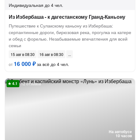
Индивидуальная
до 4 чел.
Из Избербаша - к дагестанскому Гранд-Каньону
Путешествие к Сулакскому каньону из Избербаша:
серпантинные дороги, бирюзовая река, прогулка на катере
и обед с форелью. Незабываемые впечатления для всей
семьи
15 авг в 08:30
16 авг в 08:30
16 000 ₽
за всё до 4 чел.
от
12 отзывов
На автобусе
10 часов