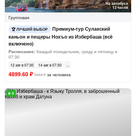
На автобусе
12 часов
Групповая
Премиум-тур Сулакский
ЛУЧШИЙ ВЫБОР
каньон и пещеры Нохъо из Избербаша (всё
включено)
Расписание:
Каждый понедельник, среду и пятницу в
07:30
12 авг в 07:30
14 авг в 07:30
4899.60 ₽
за человека
5444 ₽
4 отзыва