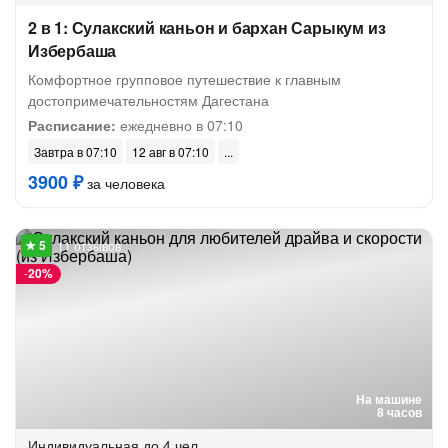
2 в 1: Сулакский каньон и бархан Сарыкум из
Избербаша
Комфортное групповое путешествие к главным
достопримечательностям Дагестана
Расписание:
ежедневно в 07:10
Завтра в 07:10
12 авг в 07:10
3900 ₽
за человека
11 отзывов
-
20%
На машине
8 часов
Индивидуальная
до 4 чел.