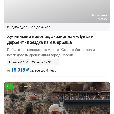
На машине
11 часов
Индивидуальная
до 4 чел.
Хучнинский водопад, экраноплан «Лунь» и
Дербент - поездка из Избербаша
Побывать в колоритных местах Южного Дагестана и
исследовать древнейший город России
15 авг в 07:30
29 авг в 07:30
19 015 ₽
за всё до 4 чел.
от
55 отзывов