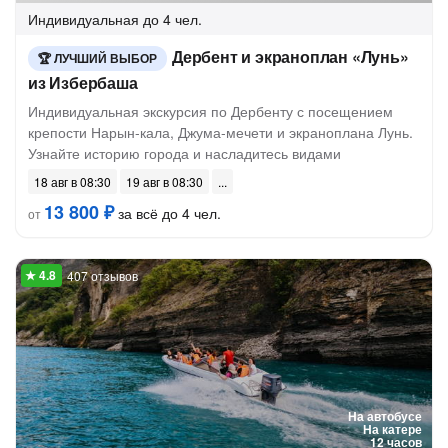
Индивидуальная
до 4 чел.
Дербент и экраноплан «Лунь»
ЛУЧШИЙ ВЫБОР
из Избербаша
Индивидуальная экскурсия по Дербенту с посещением
крепости Нарын-кала, Джума-мечети и экраноплана Лунь.
Узнайте историю города и насладитесь видами
18 авг в 08:30
19 авг в 08:30
13 800 ₽
за всё до 4 чел.
от
407 отзывов
На автобусе
На катере
12 часов