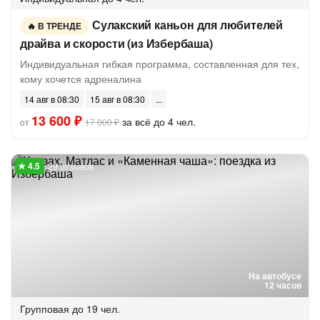
Сулакский каньон для любителей
В ТРЕНДЕ
драйва и скорости (из Избербаша)
Индивидуальная гибкая программа, составленная для тех,
кому хочется адреналина
14 авг в 08:30
15 авг в 08:30
13 600 ₽
за всё до 4 чел.
от
17 000 ₽
29 отзывов
На автобусе
12 часов
Групповая
до 19 чел.