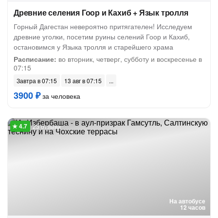
Древние селения Гоор и Кахиб + Язык тролля
Горный Дагестан невероятно притягателен! Исследуем
древние уголки, посетим руины селений Гоор и Кахиб,
остановимся у Языка тролля и старейшего храма
Расписание:
во вторник, четверг, субботу и воскресенье в
07:15
Завтра в 07:15
13 авг в 07:15
3900 ₽
за человека
23 отзыва
На автобусе
12 часов