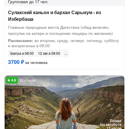
Групповая
до 17 чел.
Сулакский каньон и бархан Сарыкум - из
Избербаша
Главные природные места Дагестана (обед включён,
прогулка на катере и посещение пещеры по желанию)
Расписание:
во вторник, среду, четверг, пятницу, субботу
и воскресенье в 08:00
Завтра в 08:00
12 авг в 08:00
3700 ₽
за человека
33 отзыва
Пешая
На автобусе
12 часов