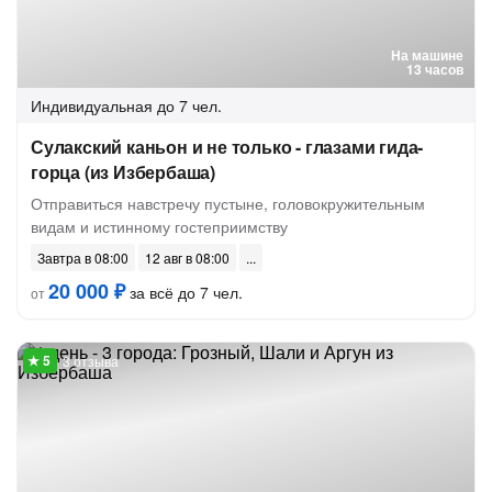
На машине
13 часов
Индивидуальная
до 7 чел.
Сулакский каньон и не только - глазами гида-
горца (из Избербаша)
Отправиться навстречу пустыне, головокружительным
видам и истинному гостеприимству
Завтра в 08:00
12 авг в 08:00
20 000 ₽
за всё до 7 чел.
от
3 отзыва