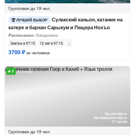
Групповая
до 19 чел.
Сулакский каньон, катание на
ЛУЧШИЙ ВЫБОР
катере и бархан Сарыкум и Пещера Нохъо
Расписание:
Ежедневно
Завтра в 07:15
12 авг в 07:15
3700 ₽
за человека
21 отзыв
На автобусе
На микроавтобусе
11 часов
Групповая
до 19 чел.