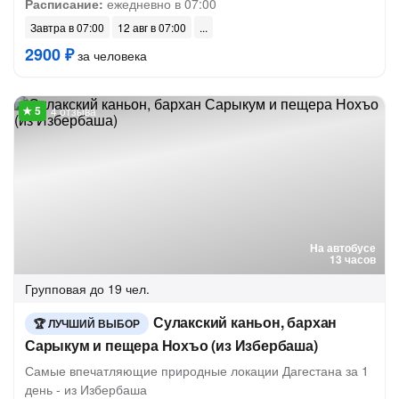
Расписание:
ежедневно в 07:00
Завтра в 07:00
12 авг в 07:00
2900 ₽
за человека
4 отзыва
На автобусе
13 часов
Групповая
до 19 чел.
Сулакский каньон, бархан
ЛУЧШИЙ ВЫБОР
Сарыкум и пещера Нохъо (из Избербаша)
Самые впечатляющие природные локации Дагестана за 1
день - из Избербаша