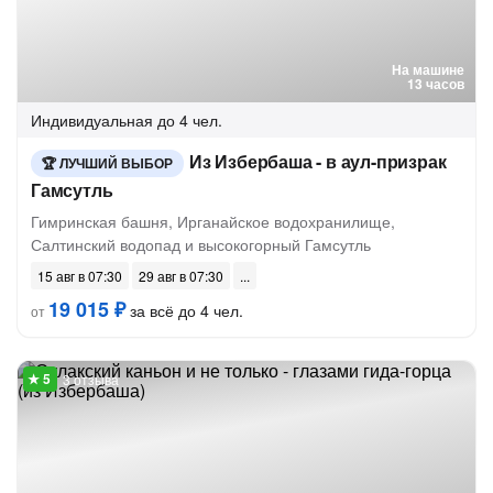
На машине
13 часов
Индивидуальная
до 4 чел.
Из Избербаша - в аул-призрак
ЛУЧШИЙ ВЫБОР
Гамсутль
Гимринская башня, Ирганайское водохранилище,
Салтинский водопад и высокогорный Гамсутль
15 авг в 07:30
29 авг в 07:30
19 015 ₽
за всё до 4 чел.
от
3 отзыва