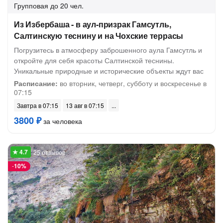
Групповая
до 20 чел.
Из Избербаша - в аул-призрак Гамсутль,
Салтинскую теснину и на Чохские террасы
Погрузитесь в атмосферу заброшенного аула Гамсутль и
откройте для себя красоты Салтинской теснины.
Уникальные природные и исторические объекты ждут вас
Расписание:
во вторник, четверг, субботу и воскресенье в
07:15
Завтра в 07:15
13 авг в 07:15
3800 ₽
за человека
25 отзывов
-
10%