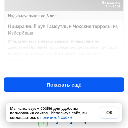
На машине
10 часов
Индивидуальная
до 3 чел.
Призрачный аул Гамсутль и Чохские террасы из
Избербаша
Отправляйтесь в незабываемое путешествие по
Дагестану! Пройдите по улочкам аула-призрака Гамсутль,
полюбуйтесь Чохскими террасами и Салтинским
водопадом
15 авг в 08:00
16 авг в 08:00
16 000 ₽
за всё до 3 чел.
от
Показать ещё
Мы используем cookie для удобства
ОК
пользования сайтом. Используя сайт, вы
соглашаетесь с
политикой cookie
1
2
3
4