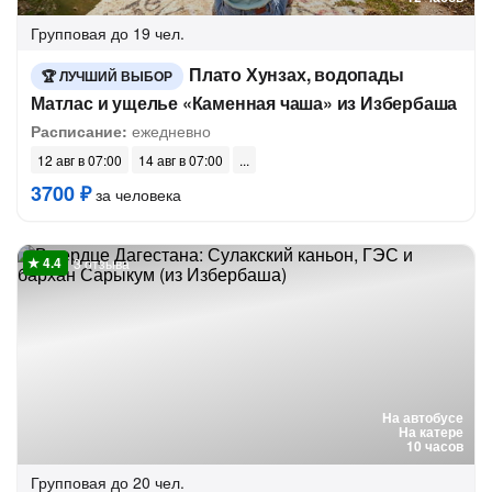
Групповая
до 19 чел.
Плато Хунзах, водопады
ЛУЧШИЙ ВЫБОР
Матлас и ущелье «Каменная чаша» из Избербаша
Расписание:
ежедневно
12 авг в 07:00
14 авг в 07:00
3700 ₽
за человека
3 отзыва
На автобусе
На катере
10 часов
Групповая
до 20 чел.