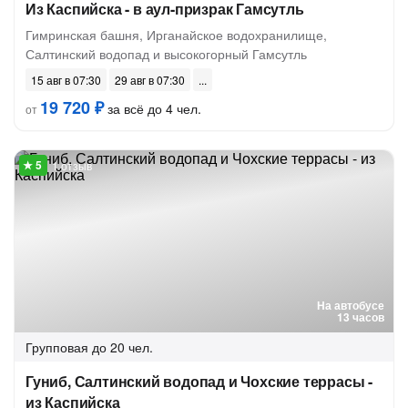
Из Каспийска - в аул-призрак Гамсутль
Гимринская башня, Ирганайское водохранилище,
Салтинский водопад и высокогорный Гамсутль
15 авг в 07:30
29 авг в 07:30
19 720 ₽
за всё до 4 чел.
от
1 отзыв
На автобусе
13 часов
Групповая
до 20 чел.
Гуниб, Салтинский водопад и Чохские террасы -
из Каспийска