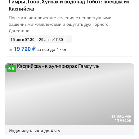
Гимры, Гоор, Хунзах и водопад Тобот: поездка из
Каспийска
Посетить исторические селения с неприступными
башенными комплексами и ощутить дух Горного
Дагестана
15 авг в 07:30
29 авг в 07:30
19 720 ₽
за всё до 4 чел.
от
26 отзывов
На машине
13 часов
Индивидуальная
до 4 чел.