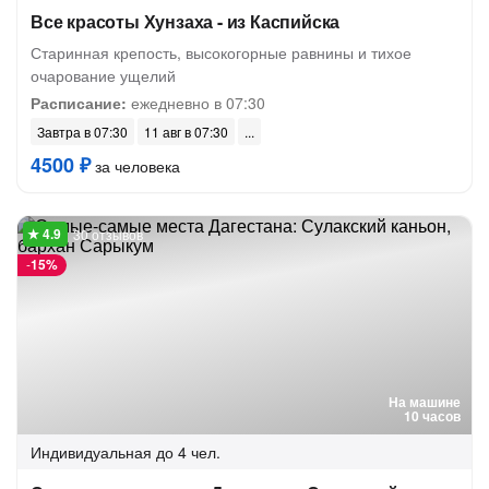
Все красоты Хунзаха - из Каспийска
Старинная крепость, высокогорные равнины и тихое
очарование ущелий
Расписание:
ежедневно в 07:30
Завтра в 07:30
11 авг в 07:30
4500 ₽
за человека
30 отзывов
-
15%
На машине
10 часов
Индивидуальная
до 4 чел.