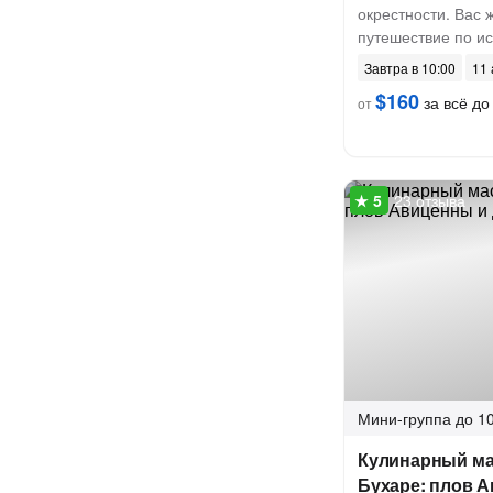
окрестности. Вас
путешествие по и
Завтра в 10:00
11 
$160
за всё до 
от
23 отзыва
Мини-группа
до 10
Кулинарный ма
Бухаре: плов 