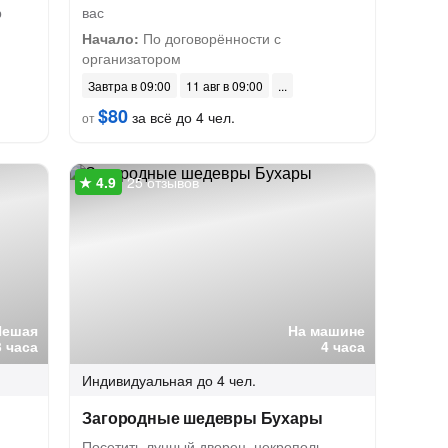
р
вас
Начало:
По договорённости с
организатором
Завтра в 09:00
11 авг в 09:00
$80
за всё до 4 чел.
от
25 отзывов
Пешая
На машине
3 часа
4 часа
Индивидуальная
до 4 чел.
Загородные шедевры Бухары
Посетить лунный дворец, некрополь