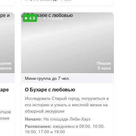
176 отзывов
ашине
Пешая
часов
3 часа
Мини-группа
до 7 чел.
харе
О Бухаре с любовью
Исследовать Старый город, погрузиться в
его историю и узнать о местной жизни на
обзорной экскурсии
упцов
йские
Начало:
На площади Ляби-Хауз
Расписание:
ежедневно в 09:00, 10:00,
16:00, 17:00 и 18:00