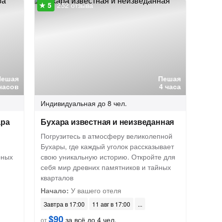
252 отзыва
Пешая
Пешая
часов
4 часа
Индивидуальная
до 8 чел.
ара
Бухара известная и неизведанная
Погрузитесь в атмосферу великолепной
Бухары, где каждый уголок рассказывает
рных
свою уникальную историю. Откройте для
себя мир древних памятников и тайных
кварталов
Начало:
У вашего отеля
Завтра в 17:00
11 авг в 17:00
$90
за всё до 4 чел.
от