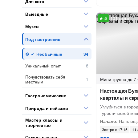
Для кого
Выездные
101 отзыв
Музеи
Под настроение
Необычные
Уникальный опыт
Почувствовать себя
Мини-группа
до 7 
местным
Настоящая Бух
Гастрономические
кварталы и ск
Углубиться в горо
Природа и пейзажи
туристической ми
Мастер классы и
Начало:
На площа
творчество
Завтра в 17:15
11 
Откуда начало