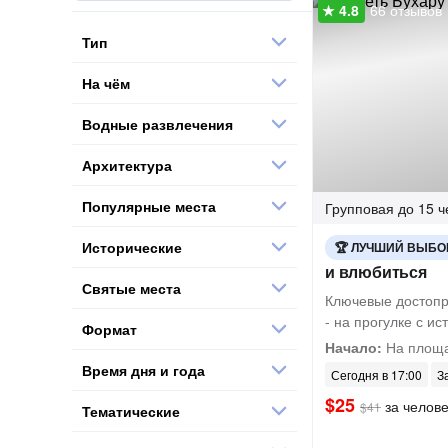
66 отзывов
Тип
На чём
Водные развлечения
Архитектура
Популярные места
Групповая
до 15 ч
Исторические
ЛУЧШИЙ ВЫБО
и влюбиться
Святые места
Ключевые достопр
- на прогулке с и
Формат
Начало:
На площа
Время дня и года
Сегодня в 17:00
З
$25
за челов
$41
Тематические