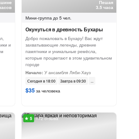
ашине
Пешая
часов
3.5 часа
Мини-группа
до 5 чел.
Окунуться в древность Бухары
л,
Добро пожаловать в Бухару! Вас ждут
ики и
захватывающие легенды, древние
им
памятники и уникальные ремёсла,
которые процветают в этом удивительном
городе
Начало:
У ансамбля Ляби-Хауз
Сегодня в 18:00
Завтра в 09:30
$35
за человека
172 отзыва