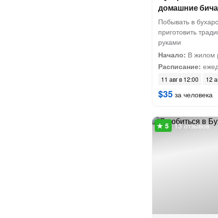
домашние бича
Побывать в бухар
приготовить трад
руками
Начало:
В жилом 
Расписание:
ежед
11 авг в 12:00
12 а
$35
за человека
13 отзывов