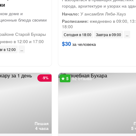
ки
города, архитектуре и узорах на зда
ском доме и
Начало:
У ансамбля Ляби-Хауз
иционные блюда своими
Расписание:
ежедневно в 09:00, 13:
18:00
районе Старой Бухары
Сегодня в 18:00
Завтра в 09:00
невно в 12:00 и 17:00
$30
за человека
вг в 12:00
-
9%
92 отзыва
Пешая
4 часа
5 