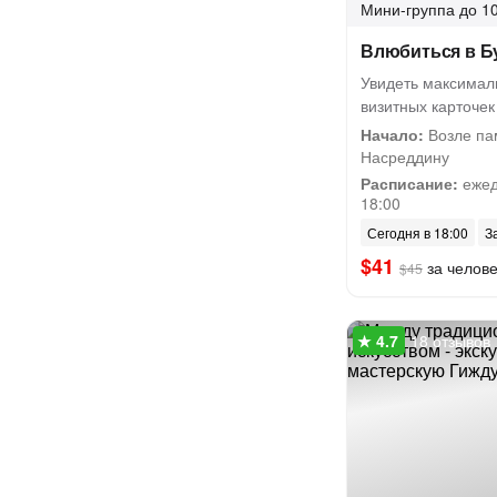
Мини-группа
до 10
Влюбиться в Бу
Увидеть максимал
визитных карточек
Начало:
Возле па
Насреддину
Расписание:
ежед
18:00
Сегодня в 18:00
З
$41
за челов
$45
18 отзывов