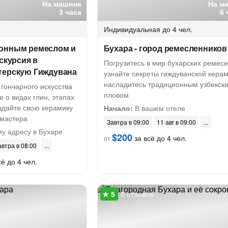
На машине
На м
3 часа
6 
Индивидуальная
до 4 чел.
онным ремеслом и
Бухара - город ремесленников
кскурсия в
Погрузитесь в мир бухарских ремесе
терскую Гиждувана
узнайте секреты гиждуванской керам
насладитесь традиционным узбекск
 гончарного искусства
пловом
е о видах глин, этапах
здайте свою керамику
Начало:
В вашем отеле
 мастера
Завтра в 09:00
11 авг в 09:00
у адресу в Бухаре
$200
за всё до 4 чел.
от
автра в 08:00
ё до 4 чел.
5 отзывов