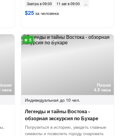
Завтра в 09:00
11 авг в 09:00
$25
за человека
58 отзывов
Пешая
Пешая
4 часа
4.5 часа
Индивидуальная
до 10 чел.
Легенды и тайны Востока -
обзорная экскурсия по Бухаре
ы,
Погрузиться в историю, увидеть главные
символы и позволить городу очаровать