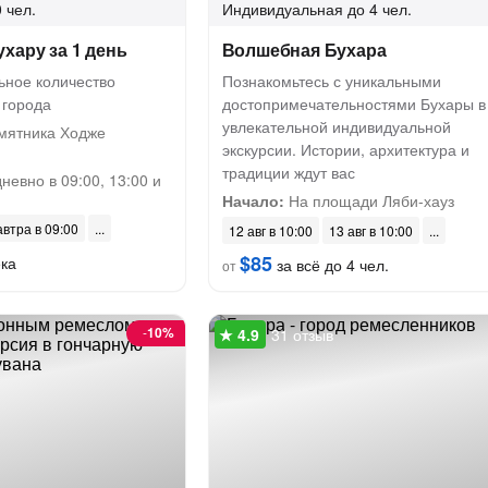
 чел.
Индивидуальная
до 4 чел.
хару за 1 день
Волшебная Бухара
ьное количество
Познакомьтесь с уникальными
 города
достопримечательностями Бухары в
увлекательной индивидуальной
мятника Ходже
экскурсии. Истории, архитектура и
традиции ждут вас
невно в 09:00, 13:00 и
Начало:
На площади Ляби-хауз
автра в 09:00
12 авг в 10:00
13 авг в 10:00
$85
ека
за всё до 4 чел.
от
-
10%
31 отзыв