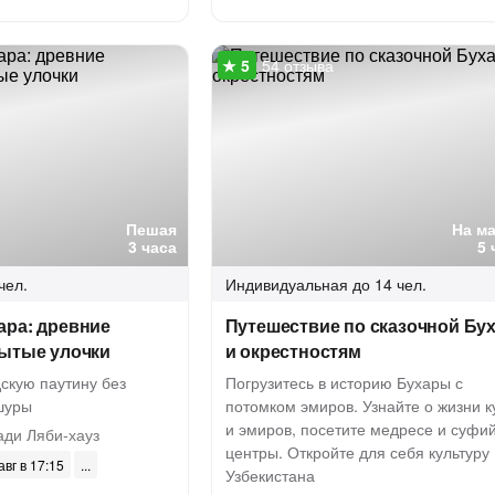
54 отзыва
Пешая
На м
3 часа
5 
чел.
Индивидуальная
до 14 чел.
ара: древние
Путешествие по сказочной Бу
рытые улочки
и окрестностям
дскую паутину без
Погрузитесь в историю Бухары с
шуры
потомком эмиров. Узнайте о жизни к
и эмиров, посетите медресе и суфи
ди Ляби-хауз
центры. Откройте для себя культуру
авг в 17:15
Узбекистана