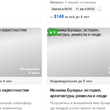
Начало:
У вашей гостиница
Завтра в 09:00
11 авг в 09:00
$148
за всё до 4 чел.
от
211 отзывов
На машине
4 часа
о 4 чел.
Индивидуальная
до 5 чел.
о окрестностям
Мозаика Бухары: история,
архитектура, ремесла и люди
икальную атмосферу
Погрузитесь в волшебный мир Бухар
ее знаменитые
где каждый уголок хранит истории