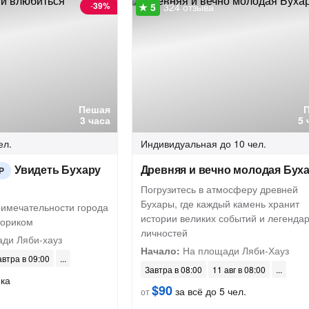
-
39%
324 отзыва
Пешая
3 часа
5 
ел.
Индивидуальная
до 10 чел.
Увидеть Бухару
Древняя и вечно молодая Бух
Р
Погрузитесь в атмосферу древней
Бухары, где каждый камень хранит
имечательности города
истории великих событий и легенда
сториком
личностей
ди Ляби-хауз
Начало:
На площади Ляби-Хауз
автра в 09:00
Завтра в 08:00
11 авг в 08:00
ека
$90
за всё до 5 чел.
от