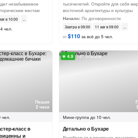
 ждет незабываемое
тысячелетий. Откройте для себя ми
сторическим местам
восточной архитектуры и культуры
Начало:
По договоренности
авг в 10:00
Завтра в 09:00
11 авг в 09:00
4 чел.
$110
за всё до 5 чел.
от
147 отзывов
Пешая
2 часа
 чел.
Мини-группа
до 10 чел.
стер-класс в
Детально о Бухаре
Авиценны и
Разобраться в правящих династиях