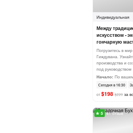
Индивидуальная
Между традици
искусством - э
гончарную мас
Погрузитесь в мир
Гиждувана. Узнайт
производства и со
под руководством
Начало:
По вашем
Сегодня в 16:30
З
$198
за вс
от
$220
41 отзыв