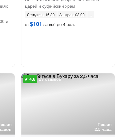
ниях
царей и суфийский храм
Сегодня в 16:30
Завтра в 08:00
00 и
$101
за всё до 4 чел.
от
29 отзывов
Пешая
Пешая
часов
2.5 часа