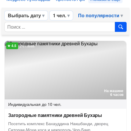
Выбрать дату
1 чел.
По популярности
2 отзыва
На машине
6 часов
Индивидуальная
до 10 чел.
Загородные памятники древней Бухары
Посетить комплекс Бахауддина Накшбанди, дворец
Ситораи-Мохи-хоса и некрополь Чор-Бакр