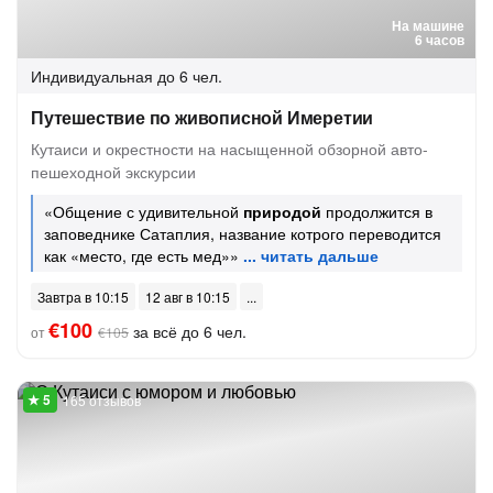
На машине
6 часов
Индивидуальная
до 6 чел.
Путешествие по живописной Имеретии
Кутаиси и окрестности на насыщенной обзорной авто-
пешеходной экскурсии
«Общение с удивительной
природой
продолжится в
заповеднике Сатаплия, название котрого переводится
как «место, где есть мед»»
Завтра в 10:15
12 авг в 10:15
€100
за всё до 6 чел.
от
€105
165 отзывов