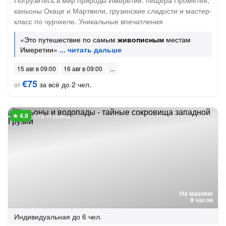
Погрузитесь в мир природы Имеретии: пещера Прометея,
каньоны Окаце и Мартвили, грузинские сладости и мастер-
класс по чурчхеле. Уникальные впечатления
«Это путешествие по самым
живописным
местам
Имеретии»
15 авг в 09:00
16 авг в 09:00
€75
за всё до 2 чел.
от
518 отзывов
На машине
9 часов
Индивидуальная
до 6 чел.