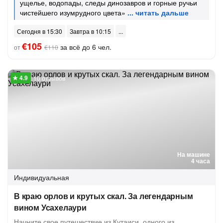
ущелье, водопады, следы динозавров и горные ручьи
чистейшего изумрудного цвета»
Сегодня в 15:30
Завтра в 10:15
€105
за всё до 6 чел.
от
€110
10 отзывов
На машине
4 часа
Индивидуальная
В краю орлов и крутых скал. За легендарным
вином Усахелаури
Начните свое путешествие из Кутаиси, одного из