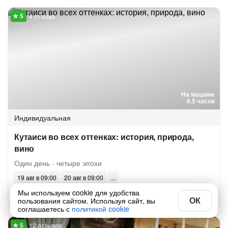
4 отзыва
На машине
6.5 часов
Индивидуальная
Кутаиси во всех оттенках: история, природа,
вино
Один день - четыре эпохи
19 авг в 09:00
20 авг в 09:00
€50
Мы используем cookie для удобства
за человека
от
ОК
пользования сайтом. Используя сайт, вы
соглашаетесь с
политикой cookie
12 отзывов