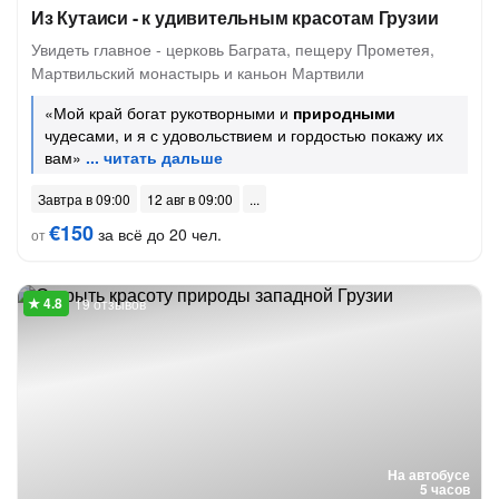
Из Кутаиси - к удивительным красотам Грузии
Увидеть главное - церковь Баграта, пещеру Прометея,
Мартвильский монастырь и каньон Мартвили
«Мой край богат рукотворными и
природными
чудесами, и я с удовольствием и гордостью покажу их
вам»
Завтра в 09:00
12 авг в 09:00
€150
за всё до 20 чел.
от
19 отзывов
На автобусе
5 часов