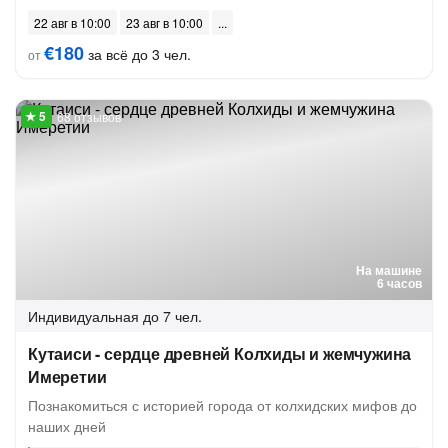
22 авг в 10:00
23 авг в 10:00
€180
за всё до 3 чел.
от
68 отзывов
На машине
6 часов
Индивидуальная
до 7 чел.
Кутаиси - сердце древней Колхиды и жемчужина
Имеретии
Познакомиться с историей города от колхидских мифов до
наших дней