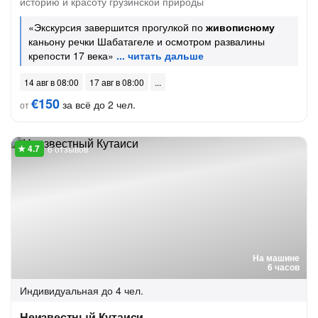
историю и красоту грузинской природы
«Экскурсия завершится прогулкой по
живописному
каньону речки Шабатагеле и осмотром развалины
крепости 17 века»
14 авг в 08:00
17 авг в 08:00
€150
за всё до 2 чел.
от
6 отзывов
На машине
6 часов
Индивидуальная
до 4 чел.
Неизвестный Кутаиси