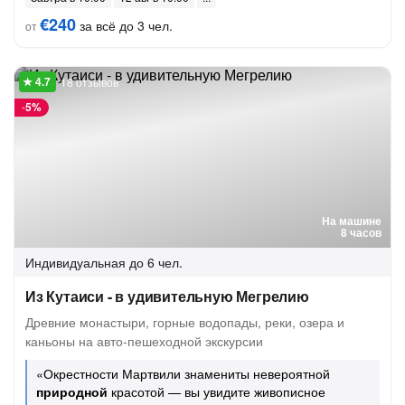
€240
за всё до 3 чел.
от
18 отзывов
-
5%
На машине
8 часов
Индивидуальная
до 6 чел.
Из Кутаиси - в удивительную Мегрелию
Древние монастыри, горные водопады, реки, озера и
каньоны на авто-пешеходной экскурсии
«Окрестности Мартвили знамениты невероятной
природной
красотой — вы увидите живописное