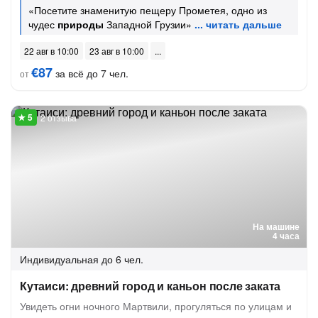
«Посетите знаменитую пещеру Прометея, одно из
чудес
природы
Западной Грузии»
22 авг в 10:00
23 авг в 10:00
€87
за всё до 7 чел.
от
2 отзыва
На машине
4 часа
Индивидуальная
до 6 чел.
Кутаиси: древний город и каньон после заката
Увидеть огни ночного Мартвили, прогуляться по улицам и