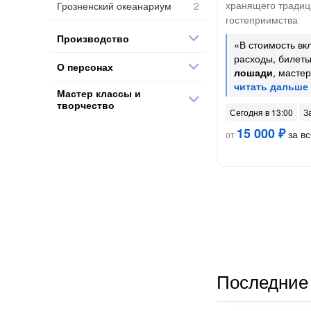
хранящего традиц
Грозненский океанариум
гостеприимства
Производство
«В стоимость вк
расходы, билеты
О персонах
лошади
, масте
Мастер классы и
творчество
Сегодня в 13:00
З
15 000 ₽
за вс
от
Последние 