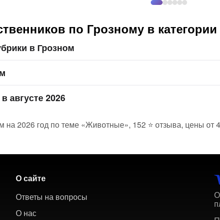
ственников по Грозному в категори
брики в Грозном
ом
в августе 2026
м на 2026 год по теме «Животные», 152 ⭐ отзыва, цены от 
О сайте
О
Ответы на вопросы
п
О нас