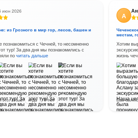
Ан
6 июн 2026
А
не: из Грозного в мир гор, лесов, башен и
Чеченское
местам, 
е познакомиться с Чечней, то несомненно
Хотим вы
от тур! За два дня мы познакомились с
экскурсию
ляли по
читать дальше
жизнь чеч
+6
 этот отзыв?
Вам был по
Да
Нет