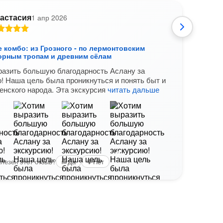
астасия
1 апр 2026
 комбо: из Грозного - по лермонтовским
Верх
горным тропам и древним сёлам
Это б
разить большую благодарность Аслану за
прек
! Наша цель была проникнуться и понять быт и
200%
енского народа. Эта экскурсия
читать дальше
+2
Вам б
лезен этот отзыв?
Да
Нет