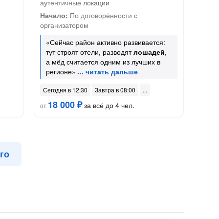
аутентичные локации
Начало:
По договорённости с
организатором
«Сейчас район активно развивается:
тут строят отели, разводят
лошадей
,
а мёд считается одним из лучших в
регионе»
Сегодня в 12:30
Завтра в 08:00
18 000 ₽
за всё до 4 чел.
от
го