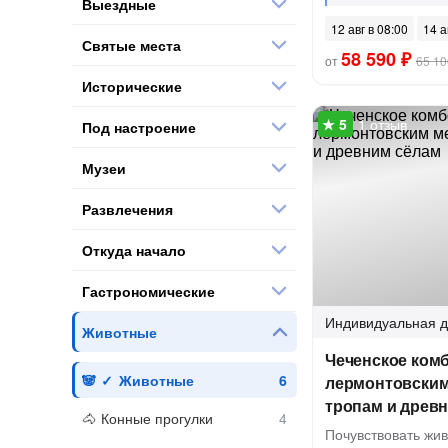
Выездные
12 авг в 08:00
14 а
Святые места
58 590 ₽
от
65 10
Исторические
1 отзыв
Под настроение
Музеи
Развлечения
Откуда начало
Гастрономические
Индивидуальная
д
Животные
Чеченское комбо
Животные
лермонтовским
тропам и древ
Конные прогулки
Почувствовать жив