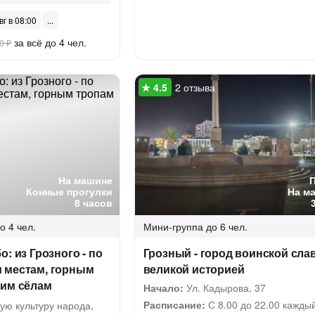
вг в 08:00
за всё до 4 чел.
0 ₽
2 отзыва
На машине
Конные прогулки
На м
8 часов
о 4 чел.
Мини-группа
до 6 чел.
: из Грозного - по
Грозный - город воинской сла
 местам, горным
великой историей
ним сёлам
Начало:
Ул. Кадырова, 37
Расписание:
С 8.00 до 22.00 кажды
ую культуру народа,