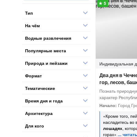
11 отзывов
Тип
На чём
Водные развлечения
Популярные места
Природа и пейзажи
Индивидуальная
д
Два дня в Чечне
Формат
гор, лесов, ба
Тематические
Познать природну
характер Республ
Время дня и года
Начало:
Город Гр
Архитектура
«Кроме того, пе
насладитесь во 
Для кого
лошадях
, кото
горах»