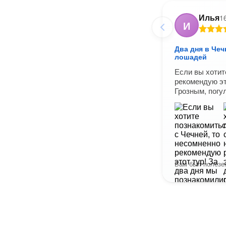
Илья
1
И
Два дня в Чеч
лошадей
Если вы хотит
рекомендую эт
Грозным, погу
Вам был полезен