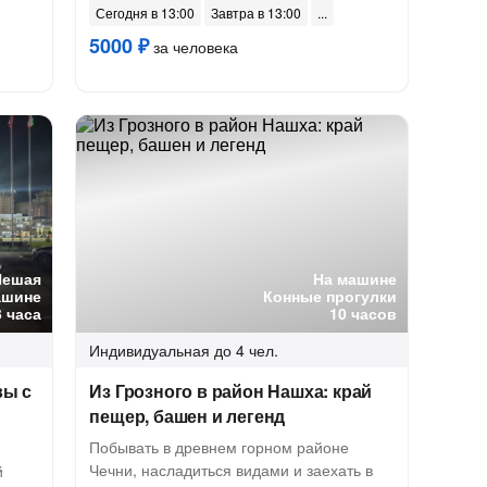
Сегодня в 13:00
Завтра в 13:00
5000 ₽
за человека
Пешая
На машине
ашине
Конные прогулки
3 часа
10 часов
Индивидуальная
до 4 чел.
вы с
Из Грозного в район Нашха: край
пещер, башен и легенд
Побывать в древнем горном районе
Чечни, насладиться видами и заехать в
й