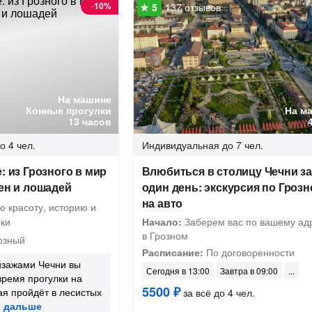
-
10%
137 отзывов
На машине
Конные прогулки
На м
13 часов
о 4 чел.
Индивидуальная
до 7 чел.
: из Грозного в мир
Влюбиться в столицу Чечни з
шен и лошадей
один день: экскурсия по Гроз
на авто
ю красоту, историю и
ики
Начало:
Заберем вас по вашему ад
в Грозном
озный
Расписание:
По договоренности
йзажами Чечни вы
Сегодня в 13:00
Завтра в 09:00
время прогулки на
5500 ₽
рая пройдёт в лесистых
за всё до 4 чел.