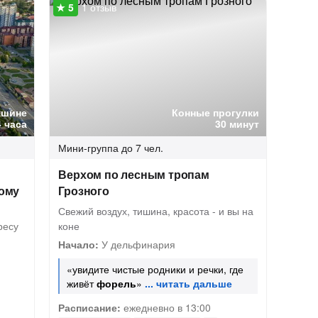
1 отзыв
ашине
Конные прогулки
4 часа
30 минут
Мини-группа
до 7 чел.
а
Верхом по лесным тропам
ному
Грозного
Свежий воздух, тишина, красота - и вы на
ресу
коне
Начало:
У дельфинария
«увидите чистые родники и речки, где
живёт
форель
»
Расписание:
ежедневно в 13:00