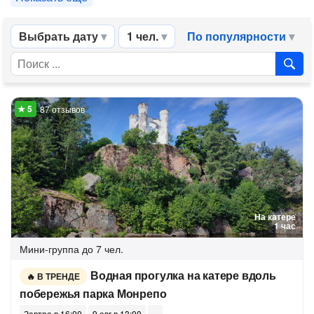
Выбрать дату
1 чел.
По популярности
87 отзывов
На катере
1 час
Мини-группа
до 7 чел.
Водная прогулка на катере вдоль
В ТРЕНДЕ
побережья парка Монрепо
Завтра в 16:00
9 авг в 13:00