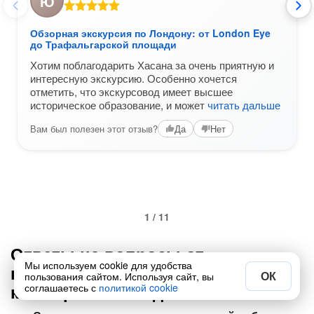
Ю
Обзорная экскурсия по Лондону: от London Eye
до Трафальгарской площади
Хотим поблагодарить Хасана за очень приятную и
интересную экскурсию. Особенно хочется
отметить, что экскурсовод имеет высшее
историческое образование, и может
читать дальше
Вам был полезен этот отзыв?
Да
Нет
1 / 11
Ответы на вопросы от
Мы используем cookie для удобства
путешественников по Лондону в
ОК
пользования сайтом. Используя сайт, вы
категории «Выездные»
соглашаетесь с
политикой cookie