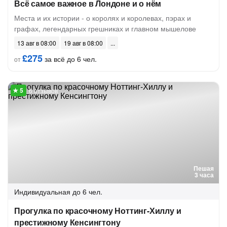
Всё самое важное в Лондоне и о нём
Места и их истории - о королях и королевах, пэрах и
графах, легендарных грешниках и главном мышелове
13 авг в 08:00
19 авг в 08:00
£275
за всё до 6 чел.
от
6 отзывов
Пешая
3 часа
Индивидуальная
до 6 чел.
Прогулка по красочному Ноттинг-Хиллу и
престижному Кенсингтону