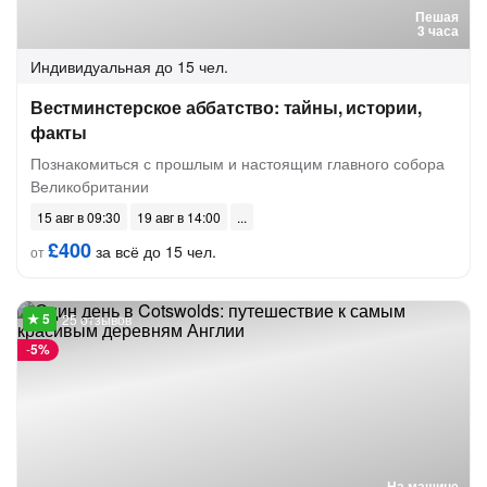
Пешая
3 часа
Индивидуальная
до 15 чел.
Вестминстерское аббатство: тайны, истории,
факты
Познакомиться с прошлым и настоящим главного собора
Великобритании
15 авг в 09:30
19 авг в 14:00
£400
за всё до 15 чел.
от
25 отзывов
-
5%
На машине