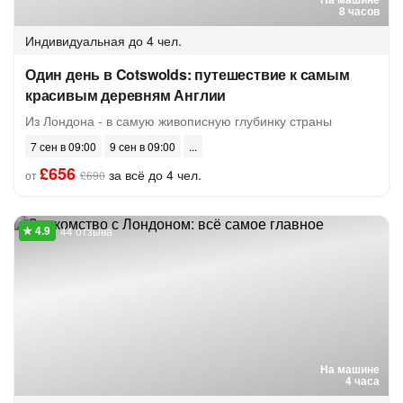
8 часов
Индивидуальная
до 4 чел.
Один день в Cotswolds: путешествие к самым
красивым деревням Англии
Из Лондона - в самую живописную глубинку страны
7 сен в 09:00
9 сен в 09:00
£656
за всё до 4 чел.
от
£690
44 отзыва
На машине
4 часа