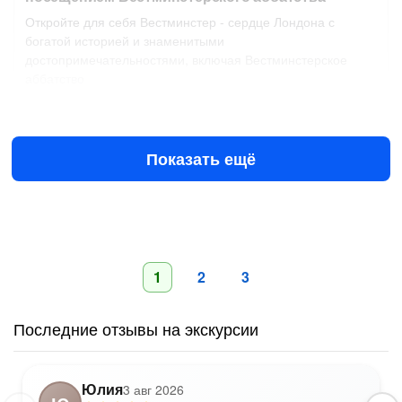
Откройте для себя Вестминстер - сердце Лондона с
богатой историей и знаменитыми
достопримечательностями, включая Вестминстерское
аббатство
17 авг в 10:00
18 авг в 10:00
£235
за всё до 6 чел.
от
Показать ещё
1
2
3
Последние отзывы на экскурсии
Юлия
3 авг 2026