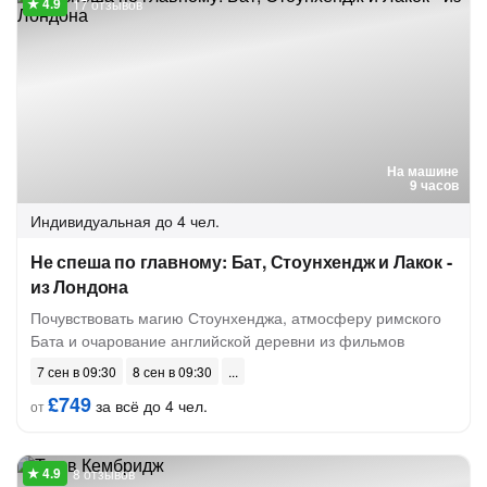
17 отзывов
На машине
9 часов
Индивидуальная
до 4 чел.
Не спеша по главному: Бат, Стоунхендж и Лакок -
из Лондона
Почувствовать магию Стоунхенджа, атмосферу римского
Бата и очарование английской деревни из фильмов
7 сен в 09:30
8 сен в 09:30
£749
за всё до 4 чел.
от
8 отзывов