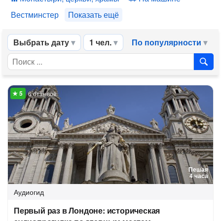
Вестминстер
Показать ещё
Выбрать дату
1 чел.
По популярности
6 отзывов
Пешая
4 часа
Аудиогид
Первый раз в Лондоне: историческая