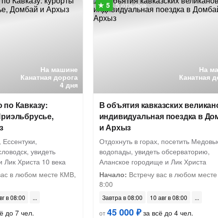
5 отзывов
На машине
На м
Канатная дорога
Канатная д
4 дня
 по Кавказу:
В объятия кавказских великан
Приэльбрусье,
индивидуальная поездка в До
з
и Архыз
, Ессентуки,
Отдохнуть в горах, посетить Медовы
ловодск, увидеть
водопады, увидеть обсерваторию,
 Лик Христа 10 века
Аланское городище и Лик Христа
вас в любом месте КМВ,
Начало:
Встречу вас в любом месте
8:00
вг в 08:00
Завтра в 08:00
10 авг в 08:00
45 000 ₽
ё до 7 чел.
за всё до 4 чел.
от