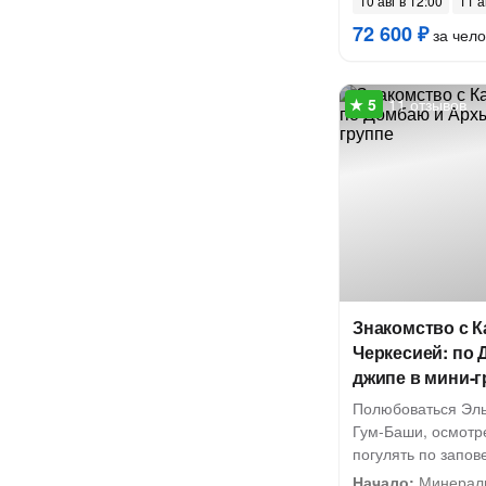
10 авг в 12:00
11 а
72 600 ₽
за чело
11 отзывов
Знакомство с К
Черкесией: по 
джипе в мини-г
Полюбоваться Эль
Гум-Баши, осмотре
погулять по запов
Начало:
Минераль