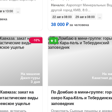
Начало:
Аэропорт Минеральных Во
другой город КМВ, 8:0...
вг в 13:00
22 авг в 08:00
29 авг в 08:00
века
38 000 ₽
за человека
-
10%
5 отзывов
На машине
На м
Джип-туры
Канатная д
3 дня
Кавказа: закат на
По Домбаю в мини-группе: гор
нтастические виды
озеро Кара-Кёль и Тебердинск
гемское ущелье
заповедник
дами, встречать
Осмотреть Сырные пещеры и древн