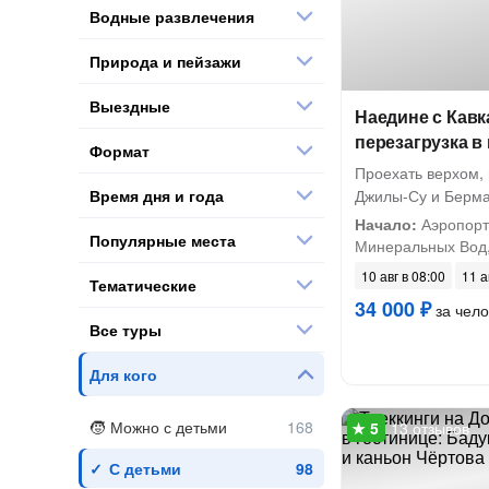
Водные развлечения
Природа и пейзажи
Выездные
Наедине с Кавк
перезагрузка в
Формат
Проехать верхом, 
Время дня и года
Джилы-Су и Берм
Начало:
Аэропорт 
Популярные места
Минеральных Вод,
10 авг в 08:00
11 а
Тематические
34 000 ₽
за чело
Все туры
Для кого
Можно с детьми
13 отзывов
С детьми