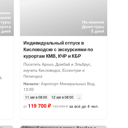
ппинг
ашине
-туры
На машине
орога
Джип-туры
5 дней
5 дней
Индивидуальный отпуск в
Кисловодске с экскурсиями по
курортам КМВ, КЧР и КБР
,
Посетить Архыз, Домбай и Эльбрус,
изучить Кисловодск, Ессентуки и
Пятигорск
,
Начало:
Аэропорт Минеральных Вод,
13:00
11 авг в 08:00
12 авг в 08:00
119 700 ₽
за всё до 4 чел.
от
133 000 ₽