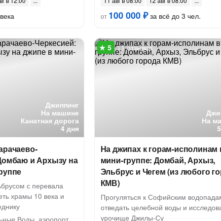
вг в 12:00
11 авг в 08:00
12 авг в 08:00
100 000 ₽
века
за всё до 3 чел.
от
11 отзывов
Джиппинг
На машине
Джи
Канатная дорога
На м
4 дня
арачаево-
На джипах к горам-исполинам 
Домбаю и Архызу на
мини-группе: Домбай, Архыз,
руппе
Эльбрус и Чегем (из любого г
КМВ)
брусом с перевала
ть храмы 10 века и
Прогуляться к Софийским водопада
еднику
отведать целебной воды и исследов
урочище Джилы-Су
ные Воды, аэропорт,