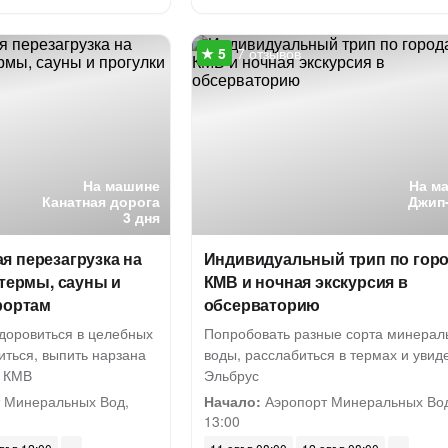
7 отзывов
На машине
На м
Канатная дорога
Джип
3 дня
я перезагрузка на
Индивидуальный трип по гор
 термы, сауны и
КМВ и ночная экскурсия в
рортам
обсерваторию
здоровиться в целебных
Попробовать разные сорта минерал
иться, выпить нарзана
воды, расслабиться в термах и увид
а КМВ
Эльбрус
 Минеральных Вод,
Начало:
Аэропорт Минеральных Вод
13:00