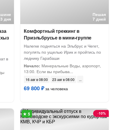
ашине
Пешая
3 дня
7 дней
аза
Комфортный треккинг в
рхыз
Приэльбрусье в мини-группе
Налегке подняться на Эльбрус и Чегет,
погулять по ущелью Ирик и пройтись по
леднику Гарабаши
ат в
Начало:
Минеральные Воды, аэропорт,
13:00. Если вы прибыва...
ды
16 авг в 08:00
23 авг в 08:00
69 800 ₽
за человека
-
10%
9 отзывов