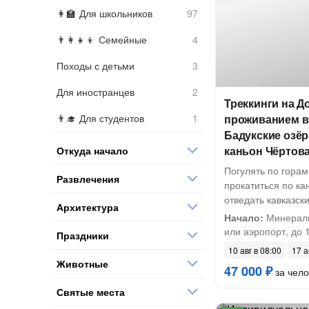
Для школьников
Семейные
Походы с детьми
Для иностранцев
Треккинги на Д
Для студентов
проживанием в
Бадукские озёр
каньон Чёртов
Откуда начало
Погулять по горам
Развлечения
прокатиться по ка
отведать кавказс
Архитектура
Начало:
Минераль
или аэропорт, до 1
Праздники
10 авг в 08:00
17 а
Животные
47 000 ₽
за чело
Святые места