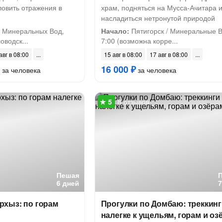
 ловить отражения в
храм, подняться на Мусса-Ачитара 
насладиться нетронутой природой
 Минеральных Вод,
Начало:
Пятигорск / Минеральные 
оводск...
7:00 (возможна корре...
авг в 08:00
15 авг в 08:00
17 авг в 08:00
16 000 ₽
за человека
за человека
8 отзывов
Пешая
6 дней
хыз: по горам
Прогулки по Домбаю: треккин
налегке к ущельям, горам и оз