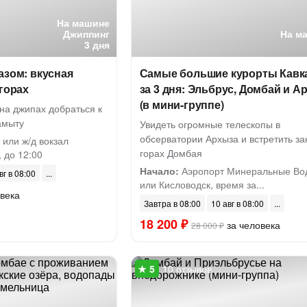
На машине
Джиппинг
На м
3 дня
азом: вкусная
Самые большие курорты Кавк
 горах
за 3 дня: Эльбрус, Домбай и А
(в мини-группе)
на джипах добраться к
амыту
Увидеть огромные телескопы в
обсерватории Архыза и встретить зак
или ж/д вокзал
горах Домбая
 до 12:00
Начало:
Аэропорт Минеральные Во
вг в 08:00
или Кисловодск, время за...
века
Завтра в 08:00
10 авг в 08:00
18 200 ₽
за человека
28 000 ₽
10 отзывов