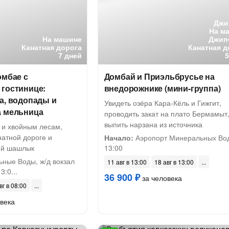
Джи
На м
На машине
Джип
Канатная дорога
Канатная д
7 дней
омбае с
Домбай и Приэльбрусье на
 гостинице:
внедорожнике (мини-группа)
а, водопады и
Увидеть озёра Кара-Кёль и Гижгит,
а мельница
проводить закат на плато Бермамыт
выпить нарзана из источника
 и хвойным лесам,
натной дороге и
Начало:
Аэропорт Минеральных Вод
кий шашлык
13:00
ные Воды, ж/д вокзал
11 авг в 13:00
18 авг в 13:00
3:0...
36 900 ₽
за человека
вг в 08:00
века