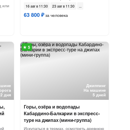
д или
16 авг в 11:30
23 авг в 11:30
63 800 ₽
за человека
4 отзыва
ашине
Джиппинг
орога
На машине
2 дня
5 дней
ы,
Горы, озёра и водопады
ий
Кабардино-Балкарии в экспресс-
туре на джипах (мини-группа)
ий
Искупаться в термах, осмотреть древнюю