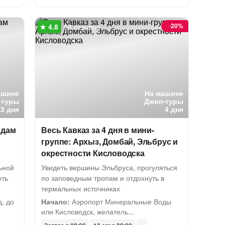
-
20%
58 отзывов
ашине
На машине
-туры
Джип-туры
3 дня
4 дня
одам
Весь Кавказ за 4 дня в мини-
группе: Архыз, Домбай, Эльбрус и
окрестности Кисловодска
ьной
Увидеть вершины Эльбруса, прогуляться
еть
по заповедным тропам и отдохнуть в
термальных источниках
, до
Начало:
Аэропорт Минеральные Воды
или Кисловодск, желатель...