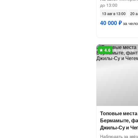
до 13:00
13 авг в 13:00
20 а
40 000 ₽
за чело
9 отзывов
Топовые места 
Бермамыте, фа
Джилы-Су и Че
Наблюдать за звёз