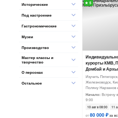
5 отзывов
Исторические
Под настроение
Гастрономические
Музеи
Производство
Индивидуально
Мастер классы и
творчество
курорты КМВ, 
Домбай и Архы
О персонах
Изучить Пятигорск
Железноводск, Кис
Остальное
Поляну Нарзанов и
Начало:
Встречу 
9:00
10 авг в 08:00
11 а
80 000 ₽
за вс
от