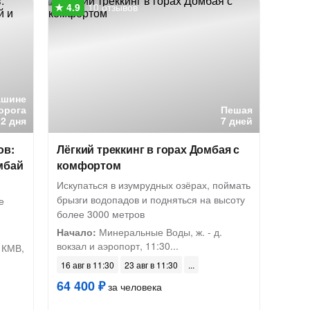
10 отзывов
ашине
орога
Пешая
2 дня
7 дней
ов:
Лёгкий треккинг в горах Домбая с
мбай
комфортом
Искупаться в изумрудных озёрах, поймать
брызги водопадов и подняться на высоту
е
более 3000 метров
Начало:
Минеральные Воды, ж. - д.
вокзал и аэропорт, 11:30...
 КМВ,
16 авг в 11:30
23 авг в 11:30
64 400 ₽
за человека