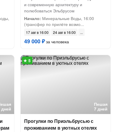
и
и современную архитектуру и
полюбоваться Эльбрусом
Воды,
Начало:
Минеральные Воды, 16:00
(трансфер по прилёте возмо...
17 авг в 16:00
24 авг в 16:00
49 000 ₽
за человека
5 отзывов
Пешая
Пешая
7 дней
7 дней
ги
Прогулки по Приэльбрусью с
ёрам
проживанием в уютных отелях