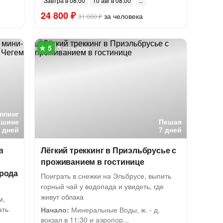
Завтра в 08:00
10 авг в 08:00
24 800 ₽
за человека
31 000 ₽
5 отзывов
ппинг
ашине
Пешая
5 дней
7 дней
в
Лёгкий треккинг в Приэльбрусье с
проживанием в гостинице
орода
Поиграть в снежки на Эльбрусе, выпить
горный чай у водопада и увидеть, где
живут облака
м,
ать
Начало:
Минеральные Воды, ж. - д.
вокзал в 11:30 и аэропор...