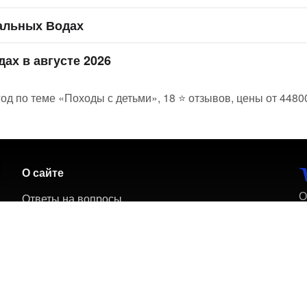
ральных Водах
ах в августе 2026
д по теме «Походы с детьми», 18 ⭐ отзывов, цены от 44800
О сайте
О
Ответы на вопросы
п
О нас
П
Вакансии
Пользовательское соглашение
Политика обработки персональных данных