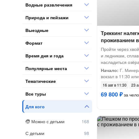
Водные развлечения
Природа и пейзажи
Выездные
Треккинг налег
проживанием в
Формат
Пройти через хво
Время дня и года
и ледникам, сплав
насладиться озёр
Популярные места
Начало:
Г. Минер
вокзал в 11:30 или
Тематические
16 авг в 11:30
23 а
69 800 ₽
Все туры
за чело
Для кого
Можно с детьми
С детьми