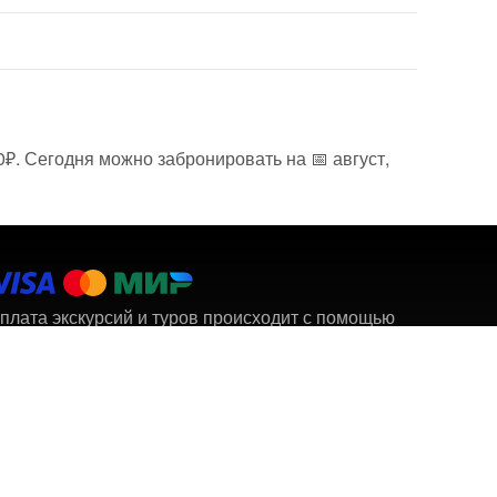
₽. Сегодня можно забронировать на 📅 август,
плата экскурсий и туров происходит с помощью
латёжных систем
оддержка работает с 10 до 19 (МСК)
Контакты
support@horosho-tam.ru