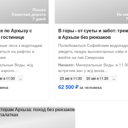
Пешая
Канатная дорога
На м
7 дней
ке по Архызу с
В горы - от суеты и забот: тре
 гостинице
в Архызе без рюкзаков
йные леса к водопадам
Полюбоваться Софийским водопадо
иться на рафтах и
увидеть лазурь высокогорных озёр и
ами
взойти на пик Смирнова
альные Воды, ж/д
Начало:
Минеральные Воды, в 11:3
 аэропо...
встретим вас у ж/д вокза...
вг в 11:30
23 авг в 11:30
30 авг в 11:30
62 500 ₽
века
за человека