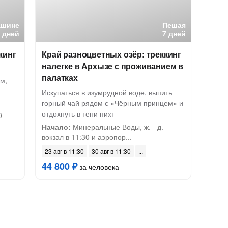
ашине
Пешая
7 дней
7 дней
ккинг
Край разноцветных озёр: треккинг
налегке в Архызе с проживанием в
палатках
м,
Искупаться в изумрудной воде, выпить
горный чай рядом с «Чёрным принцем» и
отдохнуть в тени пихт
0
Начало:
Минеральные Воды, ж. - д.
вокзал в 11:30 и аэропор...
23 авг в 11:30
30 авг в 11:30
44 800 ₽
за человека