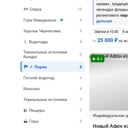
нравах, традици
Озера
легендах флоры
реликтового
пар
Гора Мамдзышха
🔥
Ущелье Черниговка
Завтра в 10:30
9 а
25 000 ₽
за вс
от
Водопады
Термальные источники
Кындыг
10 отзывов
Парки
Гегский водопад
Каньоны
Термальные источники
Пещеры
Индивидуальная
д
Горы
Новый Афон и