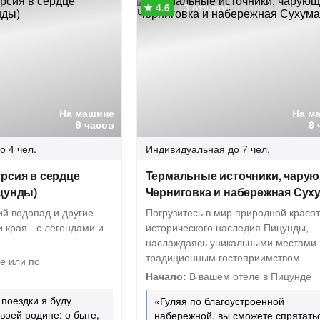
13 отзывов
На машине
На м
9 часов
8 
о 4 чел.
Индивидуальная
до 7 чел.
рсия в сердце
Термальные источники, чару
цунды)
Черниговка и набережная Сух
ий водопад и другие
Погрузитесь в мир природной красо
 края - с легендами и
исторического наследия Пицунды,
наслаждаясь уникальными местами 
традиционным гостеприимством
е или по
Начало:
В вашем отеле в Пицунде
поездки я буду
«Гуляя по благоустроенной
своей родине: о быте,
набережной, вы сможете спрятать