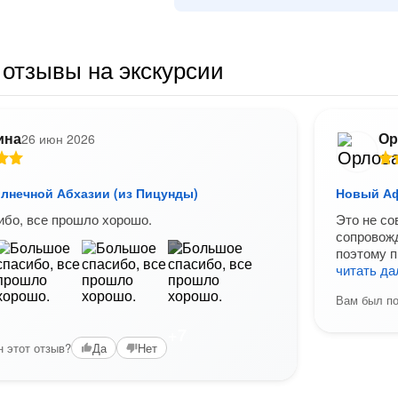
отзывы на экскурсии
ина
Ор
26 июн 2026
лнечной Абхазии (из Пицунды)
Новый Аф
бо, все прошло хорошо.
Это не со
сопровожд
поэтому п
читать д
Вам был по
+7
 этот отзыв?
Да
Нет