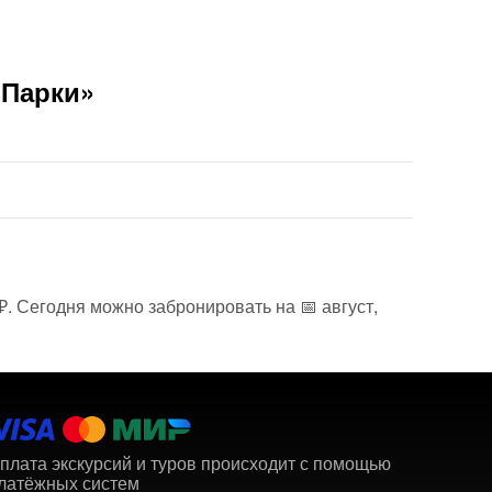
«Парки»
₽. Сегодня можно забронировать на 📅 август,
плата экскурсий и туров происходит с помощью
латёжных систем