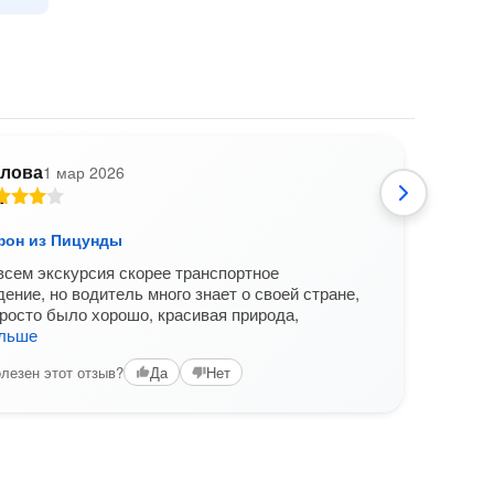
лова
1 мар 2026
М
он из Пицунды
Терм
набе
всем экскурсия скорее транспортное
Экск
ение, но водитель много знает о своей стране,
набе
росто было хорошо, красивая природа,
Экск
альше
чётк
лезен этот отзыв?
Да
Нет
Вам б