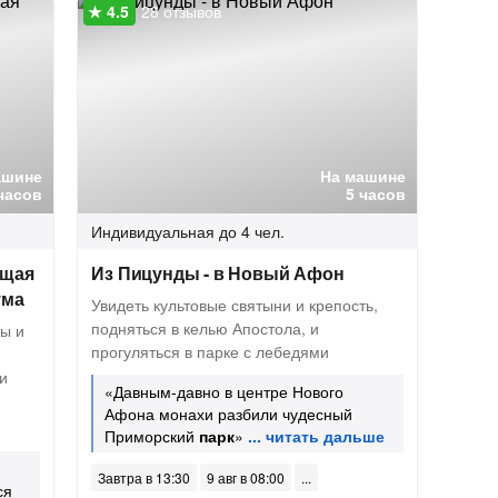
28 отзывов
ашине
На машине
часов
5 часов
Индивидуальная
до 4 чел.
ющая
Из Пицунды - в Новый Афон
ума
Увидеть культовые святыни и крепость,
подняться в келью Апостола, и
ты и
прогуляться в парке с лебедями
и
«Давным-давно в центре Нового
Афона монахи разбили чудесный
Приморский
парк
»
Завтра в 13:30
9 авг в 08:00
ся