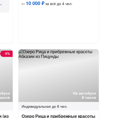
10 000 ₽
за всё до 4 чел.
от
-
5%
обусе
На автобусе
часов
8 часов
Индивидуальная
до 6 чел.
 (из
Озеро Рица и прибрежные красоты