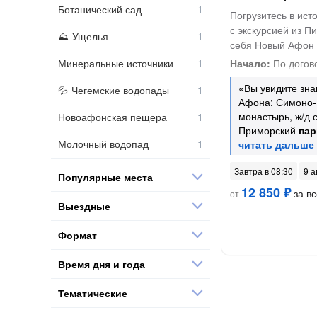
Ботанический сад
Погрузитесь в ист
с экскурсией из П
Ущелья
себя Новый Афон 
Минеральные источники
Начало:
По догов
«Вы увидите зна
Чегемские водопады
Афона: Симоно-
монастырь, ж/д 
Новоафонская пещера
Приморский
пар
Молочный водопад
Завтра в 08:30
9 а
Популярные места
12 850 ₽
за вс
от
Выездные
Формат
Время дня и года
Тематические