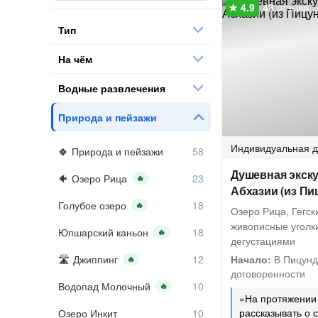
43 отзыва
Тип
На чём
Водные развлечения
Природа и пейзажи
Индивидуальная
д
Природа и пейзажи
Душевная экску
Озеро Рица
🔥
Абхазии (из Пи
Голубое озеро
🔥
Озеро Рица, Гегск
живописные уголки
Юпшарский каньон
🔥
дегустациями
Джиппинг
Начало:
В Пицунд
🔥
договоренности
Водопад Молочный
🔥
«На протяжении 
рассказывать о 
Озеро Инкит