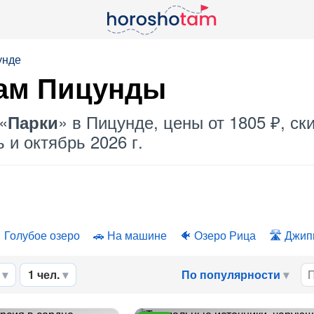
унде
ам
Пицунды
«
» в Пицунде, цены от 1805 ₽, с
Парки
 и октябрь 2026 г.
Голубое озеро
На машине
Озеро Рица
Джип
1 чел.
По популярности