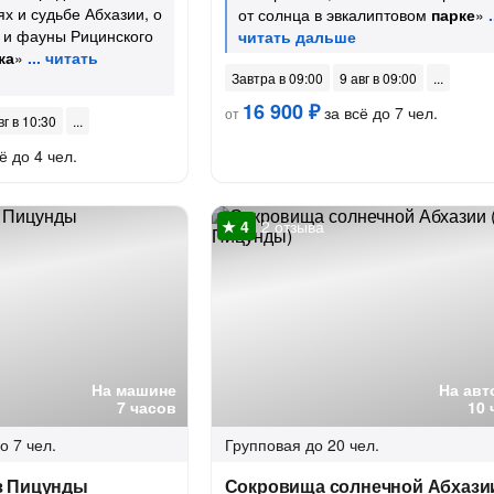
ях и судьбе Абхазии, о
от солнца в эвкалиптовом
парке
»
 и фауны Рицинского
ка
»
Завтра в 09:00
9 авг в 09:00
16 900 ₽
за всё до 7 чел.
от
вг в 10:30
ё до 4 чел.
2 отзыва
На машине
На авт
7 часов
10 
о 7 чел.
Групповая
до 20 чел.
з Пицунды
Сокровища солнечной Абхазии