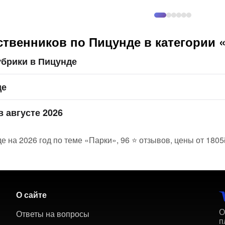
твенников по Пицунде в категории 
убрики в Пицунде
де
в августе 2026
е на 2026 год по теме «Парки», 96 ⭐ отзывов, цены от 1805
О сайте
О
Ответы на вопросы
п