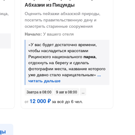
Абхазии из Пицунды
ица,
Оценить пейзажи абхазской природы,
посетить правительственную дачу и
осмотреть старинные сооружения
Начало:
У вашего отеля
«У вас будет достаточно времени,
чтобы насладиться красотами
Рицинского национального
парка
,
отдохнуть на берегу и сделать
фотографии места, название которого
уже давно стало нарицательным»
Завтра в 08:00
9 авг в 08:00
12 000 ₽
за всё до 6 чел.
от
ды