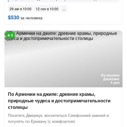
29 авг в 10:00
12 сен в 10:00
$530
за человека
2 отзыва
На машине
Джиппинг
4 дня
По Армении на джипе: древние храмы,
природные чудеса и достопримечательности
столицы
Посетить Джермук, восхититься Симфонией камней и
погулять по Еревану (с комфортом)