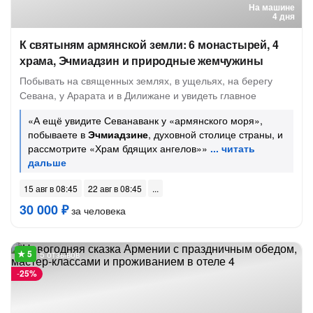
На машине
4 дня
К святыням армянской земли: 6 монастырей, 4
храма, Эчмиадзин и природные жемчужины
Побывать на священных землях, в ущельях, на берегу
Севана, у Арарата и в Дилижане и увидеть главное
«А ещё увидите Севанаванк у «армянского моря»,
побываете в
Эчмиадзине
, духовной столице страны, и
рассмотрите «Храм бдящих ангелов»»
15 авг в 08:45
22 авг в 08:45
30 000 ₽
за человека
5 отзывов
-
25%