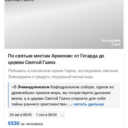
На машине
3 дня
По святым местам Армении: от Гегарда до
церкви Святой Гаянэ
Побывать в языческом храме Гарни, исследовать святыни
Эчмиадзина и увидеть пещерный монастырь
«В
Эчмиадзинском
Кафедральном соборе, одном из
древнейших храмов мира, вы почувствуете дыхание
веков, а в церкви Святой Гаянэ откроете для себя
тайны раннего христианства»
24 авг в 08:00
1 сен в 08:00
€530
за человека