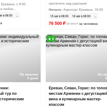
пролететь над ущельем
Еревана, с 9:00.
в любое...
Начало:
Аэропорт Еревана, 16:00
вг в 08:00
15 авг в 08:00
16 авг в 08:00
76 500 ₽
ка
за человека
85 000 ₽
5 отзывов
На машине
На м
5 дней
ении:
Ереван, Севан, Горис: по топ
й тур по
местам Армении с дегустацие
сторическим
вина и кулинарным мастер-
классом