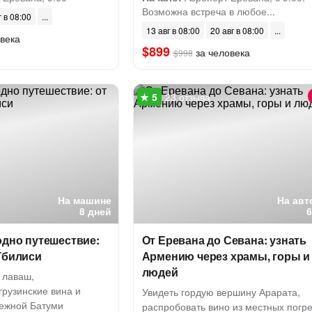
Возможна встреча в любое...
г в 08:00
13 авг в 08:00
20 авг в 08:00
века
$899
за человека
$998
23 отзыва
На машине
На авт
8 дней
одно путешествие:
От Еревана до Севана: узнать
Тбилиси
Армению через храмы, горы и
людей
 лаваш,
грузинские вина и
Увидеть гордую вершину Арарата,
режной Батуми
распробовать вино из местных погре