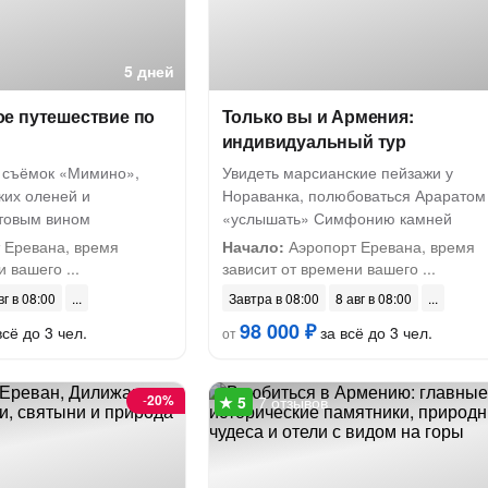
5 дней
е путешествие по
Только вы и Армения:
индивидуальный тур
 съёмок «Мимино»,
Увидеть марсианские пейзажи у
ких оленей и
Нораванка, полюбоваться Араратом
товым вином
«услышать» Симфонию камней
 Еревана, время
Начало:
Аэропорт Еревана, время
 вашего ...
зависит от времени вашего ...
вг в 08:00
Завтра в 08:00
8 авг в 08:00
98 000 ₽
сё до 3 чел.
за всё до 3 чел.
от
-
20%
7 отзывов