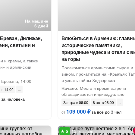
На машине
6 дней
Ереван, Дилижан,
Влюбиться в Армению: главн
ени, святыни и
исторические памятники,
природные чудеса и отели с 
на горы
и и храмы, а также
й» и армянский
Полакомиться армянскими сыром и
вином, прокатиться на «Крыльях Та
и узнать тайны Хндзореска
 Еревана, 14:00
Начало:
Место и время встречи
г в 14:00
обговаривается индивидуально
за человека
Завтра в 08:00
8 авг в 08:00
109 000 ₽
за всё до 3 чел.
от
15 отзывов