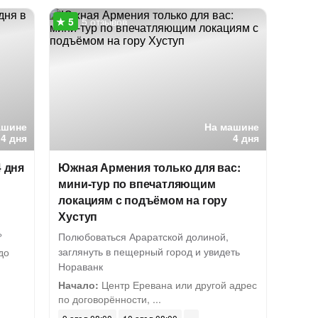
5 отзывов
ашине
На машине
4 дня
4 дня
4 дня
Южная Армения только для вас:
мини-тур по впечатляющим
локациям с подъёмом на гору
Хуступ
»
Полюбоваться Араратской долиной,
заглянуть в пещерный город и увидеть
до
Нораванк
Начало:
Центр Еревана или другой адрес
по договорённости, ...