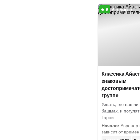
6 отзывов
Классика Айаст
знаковым
достопримечат
группе
Узнать, где нашл
башмак, и погулят
Гарни
Начало:
Аэропорт
зависит от времени