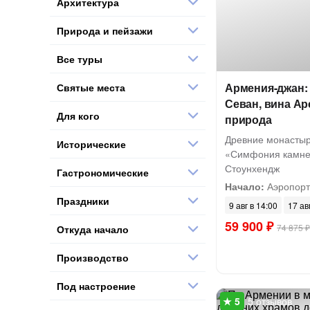
Архитектура
Природа и пейзажи
Все туры
Армения-джан: 
Святые места
Севан, вина Ар
Для кого
природа
Древние монастыр
Исторические
«Симфония камне
Стоунхендж
Гастрономические
Начало:
Аэропорт
Праздники
9 авг в 14:00
17 ав
59 900 ₽
74 875 ₽
Откуда начало
Производство
Под настроение
5 отзывов