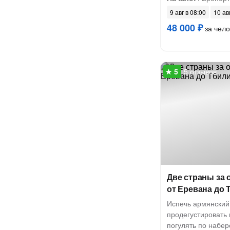
9 авг в 08:00
10 ав
48 000 ₽
за чело
5 отзывов
Две страны за 
от Еревана до 
Испечь армянский
продегустировать 
погулять по набе