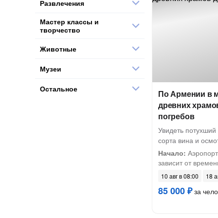
Развлечения
Мастер классы и
творчество
Животные
Музеи
Остальное
По Армении в м
древних храмо
погребов
Увидеть потухший 
сорта вина и осм
Начало:
Аэропорт
зависит от времени
10 авг в 08:00
18 а
85 000 ₽
за чело