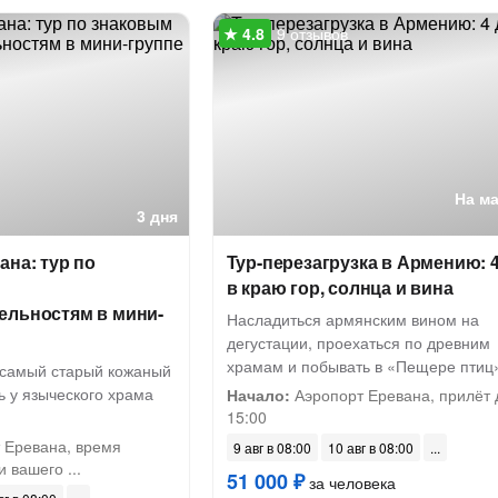
9 отзывов
На м
3 дня
ана: тур по
Тур-перезагрузка в Армению: 
в краю гор, солнца и вина
ельностям в мини-
Насладиться армянским вином на
дегустации, проехаться по древним
храмам и побывать в «Пещере птиц
и самый старый кожаный
ь у языческого храма
Начало:
Аэропорт Еревана, прилёт 
15:00
 Еревана, время
9 авг в 08:00
10 авг в 08:00
 вашего ...
51 000 ₽
за человека