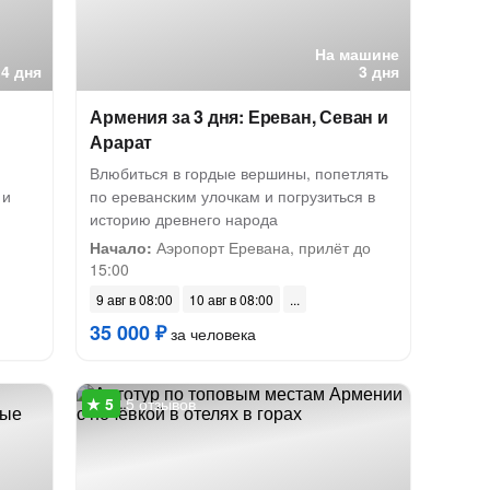
На машине
4 дня
3 дня
Армения за 3 дня: Ереван, Севан и
Арарат
Влюбиться в гордые вершины, попетлять
 и
по ереванским улочкам и погрузиться в
историю древнего народа
Начало:
Аэропорт Еревана, прилёт до
15:00
9 авг в 08:00
10 авг в 08:00
35 000 ₽
за человека
5 отзывов