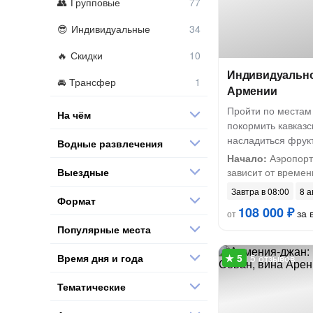
Групповые
Индивидуальные
Скидки
Индивидуально
Трансфер
Армении
Пройти по местам
На чём
покормить кавказс
насладиться фрук
Водные развлечения
Начало:
Аэропорт
Выездные
зависит от времени
Завтра в 08:00
8 а
Формат
108 000 ₽
за в
от
Популярные места
Время дня и года
5 отзывов
Тематические