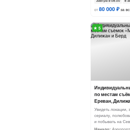
Завтра в 08:00
8 а
80 000 ₽
за вс
от
10 отзывов
Индивидуальны
по местам съё
Ереван, Дилижа
Увидеть локации,
сериалу, полюбов
и побывать на Се
Начало:
Аэропорт