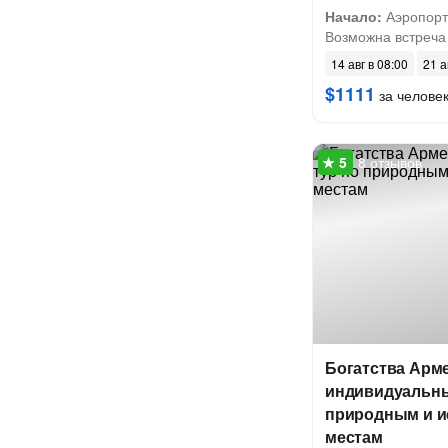
Начало:
Аэропорт 
Возможна встреча 
14 авг в 08:00
21 а
$1111
за челове
8 отзывов
Богатства Арм
индивидуальны
природным и и
местам