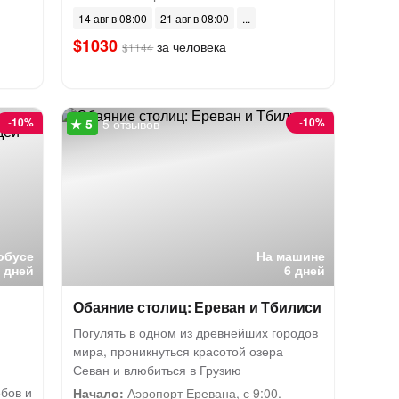
14 авг в 08:00
21 авг в 08:00
$1030
за человека
$1144
-
10%
-
10%
5 отзывов
обусе
На машине
6 дней
6 дней
Обаяние столиц: Ереван и Тбилиси
Погулять в одном из древнейших городов
мира, проникнуться красотой озера
Севан и влюбиться в Грузию
бов и
Начало:
Аэропорт Еревана, с 9:00.