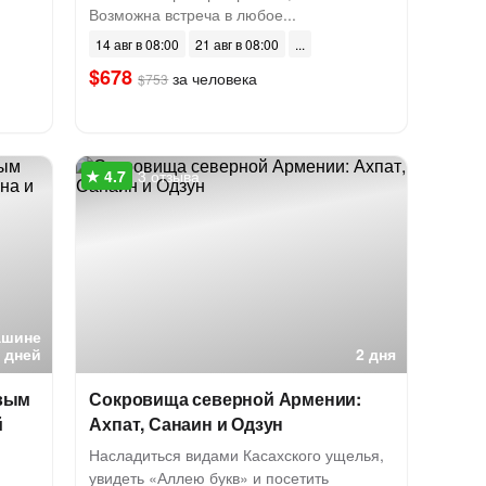
Возможна встреча в любое...
14 авг в 08:00
21 авг в 08:00
$678
за человека
$753
3 отзыва
ашине
5 дней
2 дня
овым
Сокровища северной Армении:
й
Ахпат, Санаин и Одзун
Насладиться видами Касахского ущелья,
увидеть «Аллею букв» и посетить