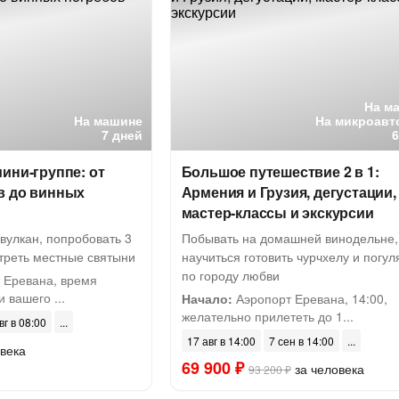
На м
На машине
На микроавт
7 дней
ини-группе: от
Большое путешествие 2 в 1:
в до винных
Армения и Грузия, дегустации,
мастер-классы и экскурсии
вулкан, попробовать 3
Побывать на домашней винодельне,
отреть местные святыни
научиться готовить чурчхелу и погул
по городу любви
 Еревана, время
 вашего ...
Начало:
Аэропорт Еревана, 14:00,
желательно прилететь до 1...
вг в 08:00
17 авг в 14:00
7 сен в 14:00
века
69 900 ₽
за человека
93 200 ₽