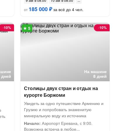
9 авг в 08:00
10 авг в 08:00
185 000 ₽
за всё до 4 чел.
от
-
10%
-
10%
5 отзывов
ашине
На машине
8 дней
8 дней
Столицы двух стран и отдых на
курорте Боржоми
Увидеть за одно путешествие Армению и
Грузию и попробовать знаменитую
о
минеральную воду из источника
еть
Начало:
Аэропорт Еревана, с 9:00.
Возможна встреча в любое...