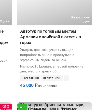
На машине
3 дня
3 дня
ые
Автотур по топовым местам
Армении с ночёвкой в отелях в
видом
горах
Увидеть десяток лучших локаций,
попробовать вино и проснуться с
эффектным видом за окном
тева»
Начало:
Г. Ереван, в первой половине
дня, место и время об...
9 авг в 08:00
10 авг в 08:00
45 000 ₽
за человека
-
25%
8 отзывов