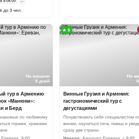
вг в 08:00
ё до 3 чел.
5 отзывов
На машине
На м
6 дней
й тур в Армению
Винные Грузия и Армения:
мок «Манюни»:
гастрономический тур с
н и Берд
дегустациями
 знакомые по любимому
Почувствовать себя специалистом п
аться горами, храмами
винам, научиться печь лаваш и увид
ване
сразу две страны
 Еревана, 9:00
Начало:
Аэропорт Еревана, с 9:00.