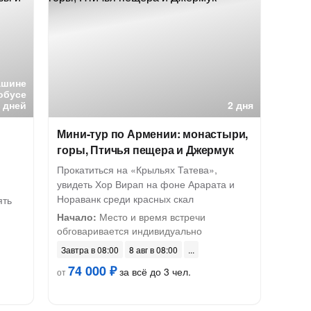
ашине
обусе
6 дней
2 дня
Мини-тур по Армении: монастыри,
горы, Птичья пещера и Джермук
Прокатиться на «Крыльях Татева»,
увидеть Хор Вирап на фоне Арарата и
Нораванк среди красных скал
ять
Начало:
Место и время встречи
обговаривается индивидуально
Завтра в 08:00
8 авг в 08:00
74 000 ₽
за всё до 3 чел.
от