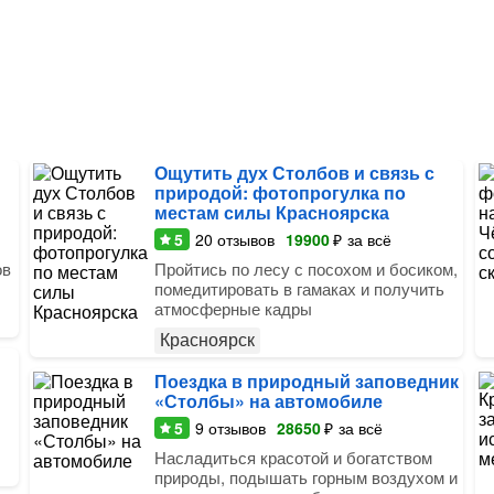
Ощутить дух Столбов и связь с
природой: фотопрогулка по
местам силы Красноярска
5
20
отзывов
19900
₽
за всё
ов
Пройтись по лесу с посохом и босиком,
помедитировать в гамаках и получить
атмосферные кадры
Красноярск
Поездка в природный заповедник
«Столбы» на автомобиле
5
9
отзывов
28650
₽
за всё
Насладиться красотой и богатством
природы, подышать горным воздухом и