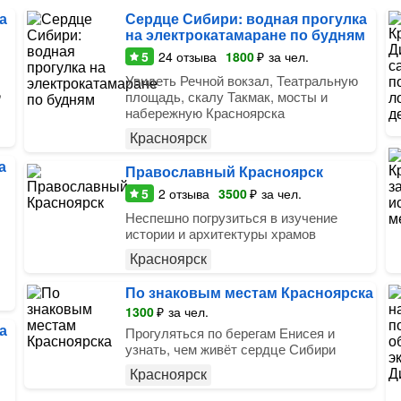
а
Сердце Сибири: водная прогулка
на электрокатамаране по будням
5
24
отзыва
1800
₽
за чел.
Увидеть Речной вокзал, Театральную
,
площадь, скалу Такмак, мосты и
набережную Красноярска
Красноярск
а
Православный Красноярск
5
2
отзыва
3500
₽
за чел.
Неспешно погрузиться в изучение
истории и архитектуры храмов
Красноярск
По знаковым местам Красноярска
1300
₽
за чел.
а
Прогуляться по берегам Енисея и
узнать, чем живёт сердце Сибири
Красноярск