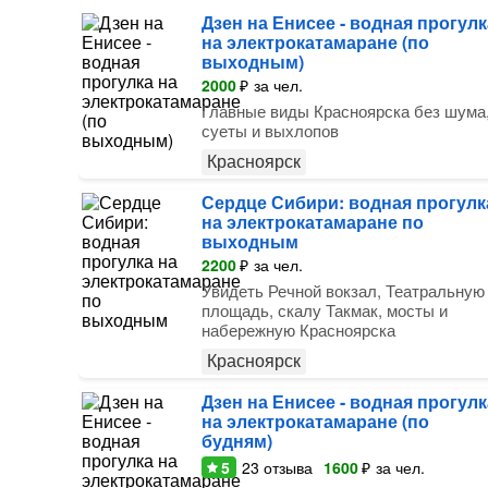
Дзен на Енисее - водная прогулк
на электрокатамаране (по
выходным)
2000
₽
за чел.
Главные виды Красноярска без шума
суеты и выхлопов
Красноярск
Сердце Сибири: водная прогулк
на электрокатамаране по
выходным
2200
₽
за чел.
Увидеть Речной вокзал, Театральную
площадь, скалу Такмак, мосты и
набережную Красноярска
Красноярск
Дзен на Енисее - водная прогулк
на электрокатамаране (по
будням)
5
23
отзыва
1600
₽
за чел.