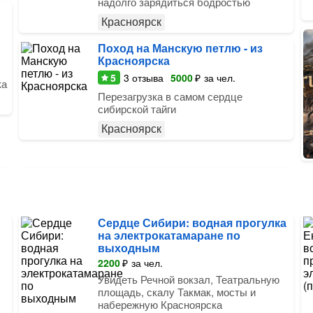
надолго зарядиться бодростью
Красноярск
Поход на Манскую петлю - из
Красноярска
5
3
отзыва
5000
₽
за чел.
ка
Перезагрузка в самом сердце
сибирской тайги
Красноярск
Сердце Сибири: водная прогулка
на электрокатамаране по
выходным
2200
₽
за чел.
Увидеть Речной вокзал, Театральную
площадь, скалу Такмак, мосты и
набережную Красноярска