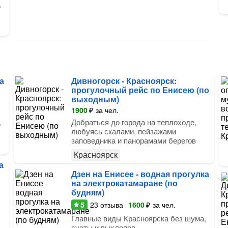
,
а
Дивногорск - Красноярск:
прогулочный рейс по Енисею (по
выходным)
1900
₽
за чел.
,
Добраться до города на теплоходе,
любуясь скалами, пейзажами
заповедника и панорамами берегов
Красноярск
а
Дзен на Енисее - водная прогулка
на электрокатамаране (по
будням)
5
23
отзыва
1600
₽
за чел.
Главные виды Красноярска без шума,
суеты и выхлопов