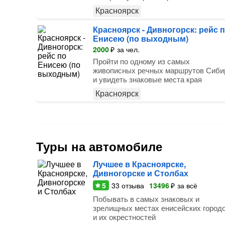
Красноярск
Красноярск - Дивногорск: рейс 
Енисею (по выходным)
2000
₽
за чел.
Пройти по одному из самых
живописных речных маршрутов Сиби
и увидеть знаковые места края
Красноярск
Туры на автомобиле
Лучшее в Красноярске,
Дивногорске и Столбах
5
33
отзыва
13496
₽
за всё
Побывать в самых знаковых и
зрелищных местах енисейских город
и их окрестностей