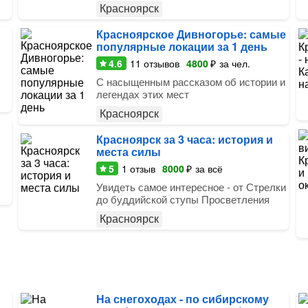
Красноярск
Красноярское Дивногорье: самые
популярные локации за 1 день
4.6
11
отзывов
4800
₽
за чел.
С насыщенным рассказом об истории и
легендах этих мест
Красноярск
Красноярск за 3 часа: история и
места силы
5
1
отзыв
8000
₽
за всё
Увидеть самое интересное - от Стрелки
до буддийской ступы Просветления
Красноярск
На снегоходах - по сибирскому