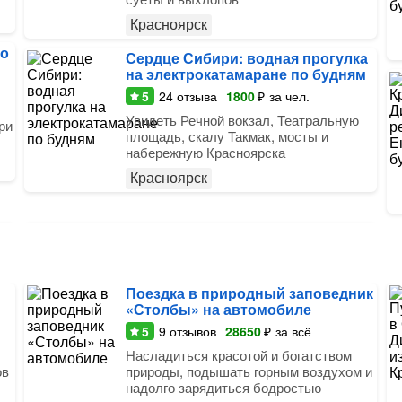
Красноярск
по
Сердце Сибири: водная прогулка
на электрокатамаране по будням
5
24
отзыва
1800
₽
за чел.
Увидеть Речной вокзал, Театральную
ри
площадь, скалу Такмак, мосты и
набережную Красноярска
Красноярск
Поездка в природный заповедник
«Столбы» на автомобиле
5
9
отзывов
28650
₽
за всё
Насладиться красотой и богатством
ов
природы, подышать горным воздухом и
надолго зарядиться бодростью