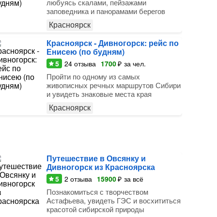
любуясь скалами, пейзажами
заповедника и панорамами берегов
Красноярск
Красноярск - Дивногорск: рейс по
Енисею (по будням)
5
24
отзыва
1700
₽
за чел.
Пройти по одному из самых
живописных речных маршрутов Сибири
и увидеть знаковые места края
Красноярск
Путешествие в Овсянку и
Дивногорск из Красноярска
5
2
отзыва
15900
₽
за всё
Познакомиться с творчеством
Астафьева, увидеть ГЭС и восхититься
красотой сибирской природы