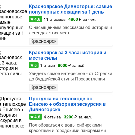
Красноярское Дивногорье: самые
популярные локации за 1 день
4.6
11
отзывов
4800
₽
за чел.
С насыщенным рассказом об истории и
легендах этих мест
Красноярск
Красноярск за 3 часа: история и
места силы
5
1
отзыв
8000
₽
за всё
Увидеть самое интересное - от Стрелки
до буддийской ступы Просветления
Красноярск
Прогулка на теплоходе по
Енисею + обзорная экскурсия в
Дивногорске
4.8
4
отзыва
3200
₽
за чел.
Полюбоваться с воды сибирскими
красотами и городскими панорамами