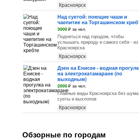
Красноярск
Над суетой: поющие чаши и
чаепитие на Торгашинском хреб
3000
₽
за чел.
Подняться над городом, чтобы
услышать природу и самого себя - из
Красноярска
Красноярск
Дзен на Енисее - водная прогулк
на электрокатамаране (по
выходным)
2000
₽
за чел.
Главные виды Красноярска без шума
суеты и выхлопов
Красноярск
Обзорные по городам