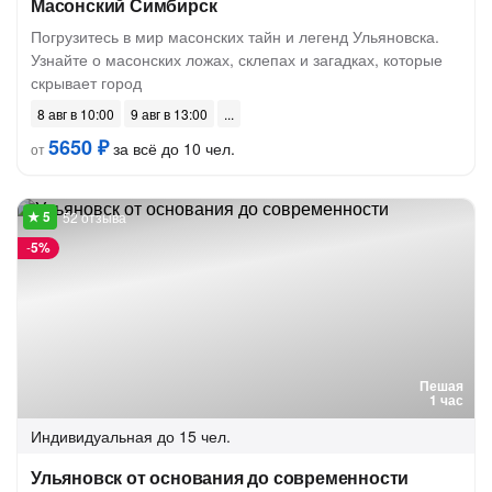
Масонский Симбирск
Погрузитесь в мир масонских тайн и легенд Ульяновска.
Узнайте о масонских ложах, склепах и загадках, которые
скрывает город
8 авг в 10:00
9 авг в 13:00
5650 ₽
за всё до 10 чел.
от
52 отзыва
-
5%
Пешая
1 час
Индивидуальная
до 15 чел.
Ульяновск от основания до современности