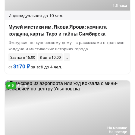
1.5 часа
Индивидуальная
до 10 чел.
Музей мистики им. Якова Ярова: комната
колдуна, карты Таро и тайны Симбирска
Экскурсия по купеческому дому - с рассказами о травнике-
колдуне и мистических историях города
Завтра в 15:00
8 авг в 10:00
3170 ₽
за всё до 4 чел.
от
5 отзывов
На машине
На поезде