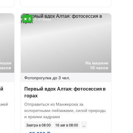
3 отзыва
Пешая
На машине
 часов
10 часов
Фотопрогулка
до 3 чел.
ой
Первый вдох Алтая: фотосессия в
горах
ажей
Отправиться из Манжерока за
колоритными пейзажами, силой природы
и яркими кадрами
Завтра в 08:00
16 авг в 08:00