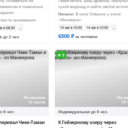
та, сплавиться на
Пересчитать Зубы дракона, окунутьс
реккингом и покататься
сухой водопад и найти святой источ
маралят
Начало:
В селе Озёрное у отеля
«Манжерок»
 места проживания
10 авг в 10:00
14 авг в 10:00
вг в 08:30
6500 ₽
за человека
ё до 2 чел.
1 отзыв
На машине
На м
12 часов
13 
о 6 чел.
Индивидуальная
до 6 чел.
 перевал Чике-Таман
К Гейзерному озеру через