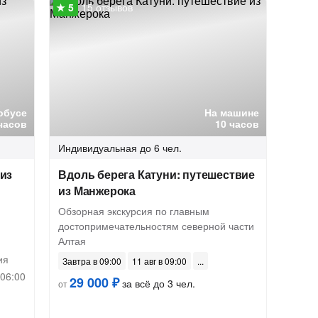
15 отзывов
обусе
На машине
часов
10 часов
Индивидуальная
до 6 чел.
 из
Вдоль берега Катуни: путешествие
из Манжерока
Обзорная экскурсия по главным
достопримечательностям северной части
Алтая
ия
Завтра в 09:00
11 авг в 09:00
 06:00
29 000 ₽
за всё до 3 чел.
от