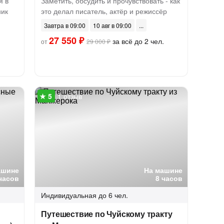
я в
Заметить, обсудить и прочувствовать - как
ник
это делал писатель, актёр и режиссёр
Завтра в 09:00
10 авг в 09:00
27 550 ₽
за всё до 2 чел.
от
29 000 ₽
1 отзыв
ашине
На машине
часов
8 часов
Индивидуальная
до 6 чел.
Путешествие по Чуйскому тракту