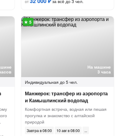
32 000 ₽
за всё до 3 чел.
от
3 отзыва
ашине
На машине
часов
3 часа
Индивидуальная
до 5 чел.
з
Манжерок: трансфер из аэропорта
и Камышлинский водопад
кому
Комфортная встреча, водная или пешая
кого
прогулка и знакомство с алтайской
.
природой
Завтра в 08:00
10 авг в 08:00