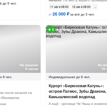
Начало:
По месту вашего проживан
ё до 5 чел.
11 авг в 08:00
12 авг в 08:00
26 000 ₽
за всё до 3 чел.
от
4 отзыва
На машине
На м
6 часов
10 
о 6 чел.
Индивидуальная
до 6 чел.
Курорт «Бирюзовая Катунь»:
остров Патмос, Зубы Дракона,
ем после катания на
Камышлинский водопад
из Манжерока
А ещё - урочище Че-Чкыш и знамен
роке