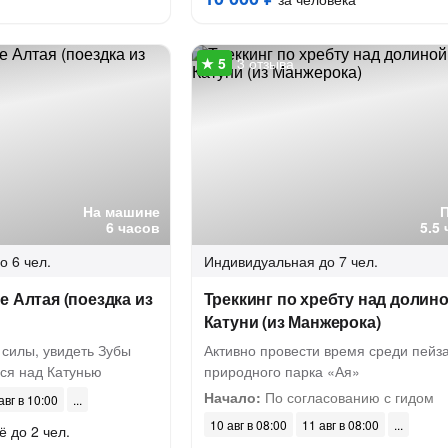
3 отзыва
На машине
6 часов
5.5
о 6 чел.
Индивидуальная
до 7 чел.
е Алтая (поездка из
Треккинг по хребту над долин
Катуни (из Манжерока)
 силы, увидеть Зубы
Активно провести время среди пейз
ься над Катунью
природного парка «Ая»
Начало:
По согласованию с гидом
авг в 10:00
10 авг в 08:00
11 авг в 08:00
ё до 2 чел.