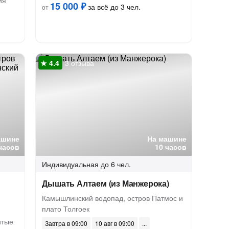
ия
15 000 ₽
за всё до 3 чел.
от
3 отзыва
ашине
На машине
часов
10 часов
Индивидуальная
до 6 чел.
Дышать Алтаем (из Манжерока)
Камышлинский водопад, остров Патмос и
плато Толгоек
итые
Завтра в 09:00
10 авг в 09:00