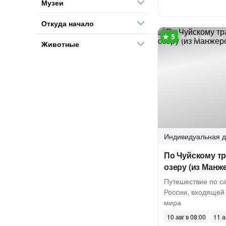
Музеи
Откуда начало
4 отзыва
Животные
Индивидуальная
д
По Чуйскому тр
озеру (из Манж
Путешествие по с
России, входящей 
мира
10 авг в 08:00
11 а