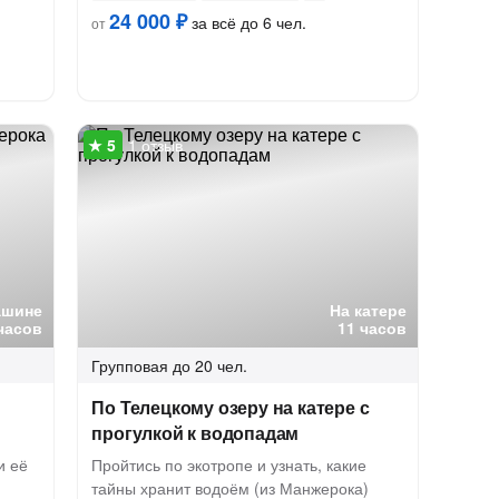
24 000 ₽
за всё до 6 чел.
от
1 отзыв
ашине
На катере
часов
11 часов
Групповая
до 20 чел.
По Телецкому озеру на катере с
прогулкой к водопадам
и её
Пройтись по экотропе и узнать, какие
тайны хранит водоём (из Манжерока)