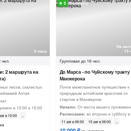
5 отзывов
На авт
3 часа
13 
 чел.
Групповая
до 16 чел.
и: 2 маршрута на
До Марса - по Чуйскому тракту
та)
Манжерока
ных лесов, скалистых
Почти межпланетное путешествие к
пейзажей Алтая
природным алтайским красотам со
стартом в Манжероке
кат
Начало:
От места вашего проживан
невно в 10:00 и 15:00
Расписание:
во вторник и субботу в
авг в 10:00
11 авг в 06:00
15 авг в 06:00
ка
10 000 ₽
за человека