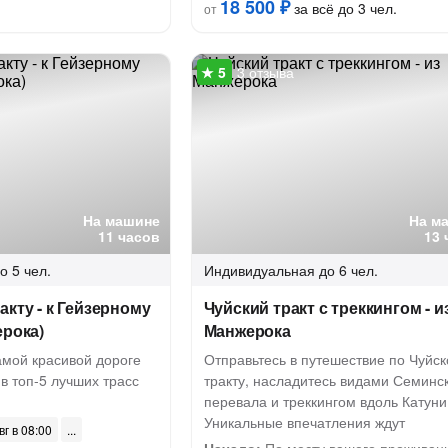
18 500 ₽
за всё до 3 чел.
от
3 отзыва
На машине
На м
11 часов
13 
о 5 чел.
Индивидуальная
до 6 чел.
акту - к Гейзерному
Чуйский тракт с треккингом - и
ерока)
Манжерока
амой красивой дороге
Отправьтесь в путешествие по Чуйс
в топ-5 лучших трасс
тракту, насладитесь видами Семинс
перевала и треккингом вдоль Катуни
Уникальные впечатления ждут
вг в 08:00