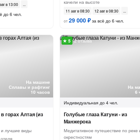
качели на высоте
авг в 13:00
11 авг в 08:30
12 авг в 08:30
ё до 6 чел.
29 000 ₽
за всё до 6 чел.
от
2 отзыва
На машине
Сплавы и рафтинг
На м
10 часов
6 
Индивидуальная
до 4 чел.
в горах Алтая (из
Голубые глаза Катуни - из
Манжерока
 и лучшие виды
Медитативное путешествие по реке 
окрестностям
 отеля