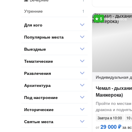
Утренние
16 отзывов
Для кого
Популярные места
Выездные
Тематические
Развлечения
Индивидуальная
д
Архитектура
Чемал - дыхани
Манжерока)
Под настроение
Пройти по местам
Исторические
дракона и поднят
Завтра в 10:00
10 
Святые места
29 000 ₽
за вс
от