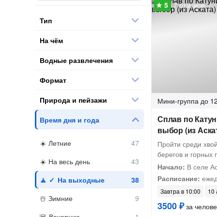
7 отзывов
Тип
На чём
Водные развлечения
Формат
Природа и пейзажи
Мини-группа
до 12
Сплав по Катун
Время дня и года
выбор (из Аска
Летние
Пройти среди хвой
берегов и горных 
На весь день
Начало:
В селе Ас
Расписание:
ежед
На выходные
Завтра в 10:00
10 
Зимние
3500 ₽
за челове
Вечерние