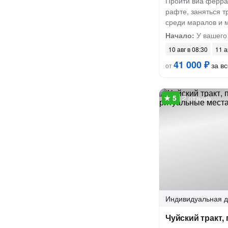
Пройти виа ферра
рафте, заняться т
среди маралов и 
Начало:
У вашего
10 авг в 08:30
11 а
41 000 ₽
за вс
от
2 отзыва
Индивидуальная
д
Чуйский тракт,