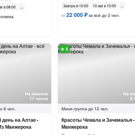
Завтра в 10:00
10 авг в 10:00
вг в 08:00
22 000 ₽
за всё до 2 чел.
от
еловека
2 отзыва
На машине
На м
11 часов
8 
о 6 чел.
Мини-группа
до 12 чел.
день на Алтае -
Красоты Чемала и Зачемалья -
Из Манжерока
Манжерока