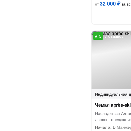
32 000 ₽
за вс
от
7 отзывов
Индивидуальная
д
Чемал après-ski
Насладиться Алта
лыжах - поездка 
Начало:
В Манже