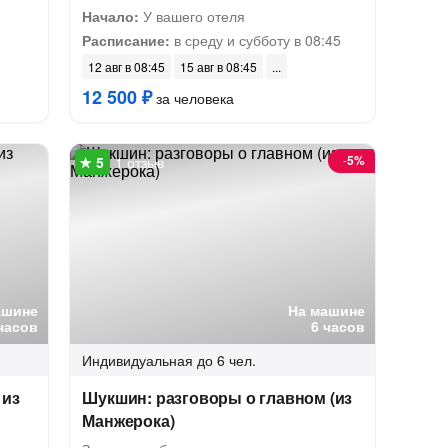
Начало:
У вашего отеля
Расписание:
в среду и субботу в 08:45
12 авг в 08:45
15 авг в 08:45
12 500 ₽
за человека
-
5%
1 отзыв
ашине
На машине
часов
6 часов
Индивидуальная
до 6 чел.
 из
Шукшин: разговоры о главном (из
Манжерока)