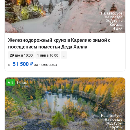
На автобусе
На поезде
Ж/Д туры
Круизы
4 дня
Железнодорожный круиз в Карелию зимой с
посещением поместья Деда Халла
29 дек в 10:00
1 янв в 10:00
51 500 ₽
за человека
от
1 отзыв
На автобусе
На поезде
Ж/Д туры
Круизы