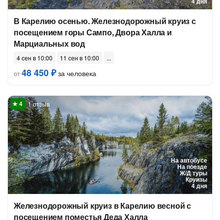
4 дня
В Карелию осенью. Железнодорожный круиз с
посещением горы Сампо, Двора Халла и
Марциальных вод
4 сен в 10:00
11 сен в 10:00
48 450 ₽
за человека
от
1 отзыв
На автобусе
На поезде
Ж/Д туры
Круизы
4 дня
Железнодорожный круиз в Карелию весной с
посещением поместья Деда Халла