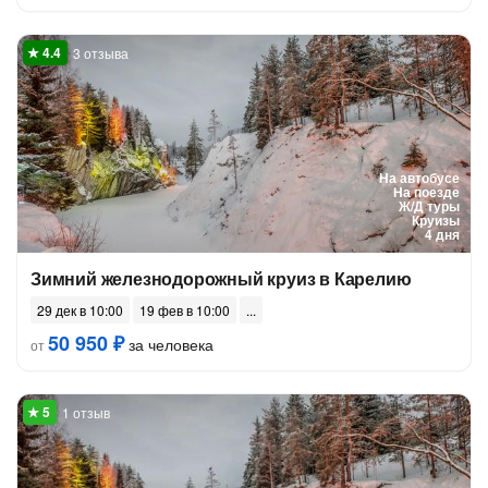
3 отзыва
На автобусе
На поезде
Ж/Д туры
Круизы
4 дня
Зимний железнодорожный круиз в Карелию
29 дек в 10:00
19 фев в 10:00
50 950 ₽
за человека
от
1 отзыв