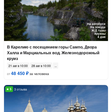
На автобусе
На поезде
Ж/Д туры
Круизы
4 дня
В Карелию с посещением горы Сампо, Двора
Халла и Марциальных вод. Железнодорожный
круиз
21 авг в 10:00
28 авг в 10:00
48 450 ₽
за человека
от
3 отзыва