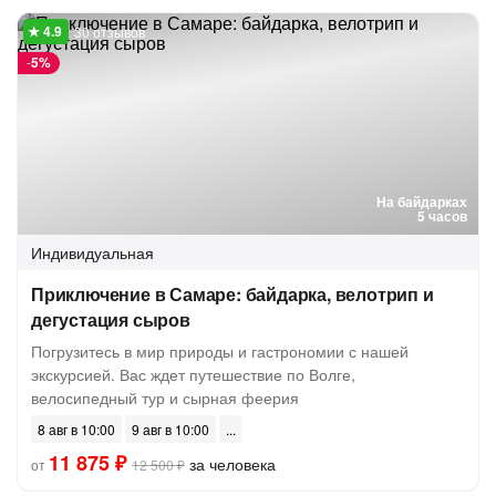
30 отзывов
-
5%
На байдарках
5 часов
Индивидуальная
Приключение в Самаре: байдарка, велотрип и
дегустация сыров
Погрузитесь в мир природы и гастрономии с нашей
экскурсией. Вас ждет путешествие по Волге,
велосипедный тур и сырная феерия
8 авг в 10:00
9 авг в 10:00
11 875 ₽
за человека
от
12 500 ₽