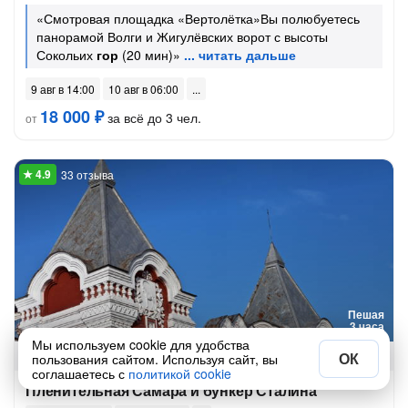
«Смотровая площадка «Вертолётка»Вы полюбуетесь
панорамой Волги и Жигулёвских ворот с высоты
Сокольих
гор
(20 мин)»
9 авг в 14:00
10 авг в 06:00
18 000 ₽
за всё до 3 чел.
от
33 отзыва
Пешая
3 часа
Мы используем cookie для удобства
Групповая
до 25 чел.
ОК
пользования сайтом. Используя сайт, вы
соглашаетесь с
политикой cookie
Пленительная Самара и бункер Сталина