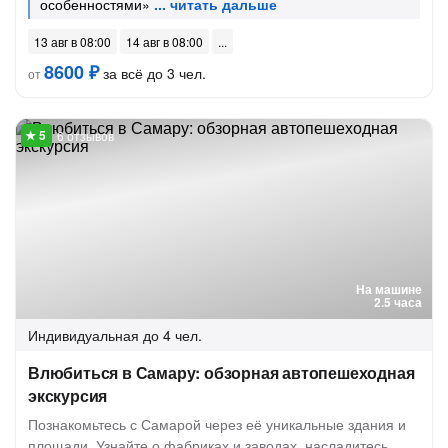
особенностями»
13 авг в 08:00
14 авг в 08:00
8600 ₽
за всё до 3 чел.
от
6 отзывов
На машине
2.5 часа
Индивидуальная
до 4 чел.
Влюбиться в Самару: обзорная автопешеходная
экскурсия
Познакомьтесь с Самарой через её уникальные здания и
площади. Узнайте о фабриках и заводах, насладитесь