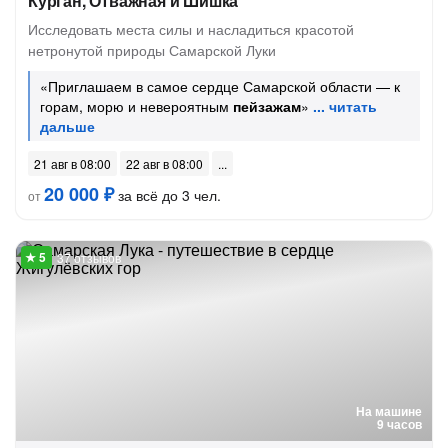
Курган, Отважная и Шишка
Исследовать места силы и насладиться красотой
нетронутой природы Самарской Луки
«Приглашаем в самое сердце Самарской области — к
горам, морю и невероятным
пейзажам
»
21 авг в 08:00
22 авг в 08:00
20 000 ₽
за всё до 3 чел.
от
37 отзывов
На машине
9 часов