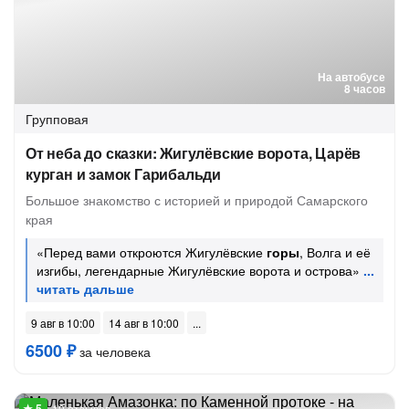
На автобусе
8 часов
Групповая
От неба до сказки: Жигулёвские ворота, Царёв
курган и замок Гарибальди
Большое знакомство с историей и природой Самарского
края
«Перед вами откроются Жигулёвские
горы
, Волга и её
изгибы, легендарные Жигулёвские ворота и острова»
9 авг в 10:00
14 авг в 10:00
6500 ₽
за человека
10 отзывов