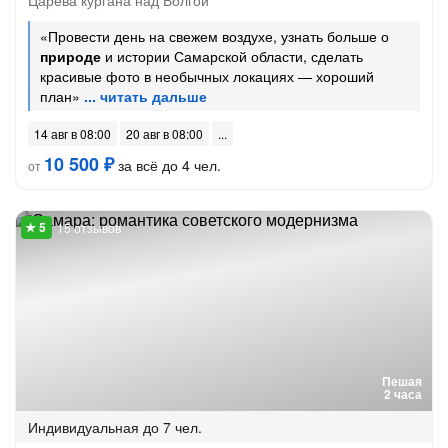
Царёва кургана над Волгой
«Провести день на свежем воздухе, узнать больше о
природе
и истории Самарской области, сделать
красивые фото в необычных локациях — хороший
план»
14 авг в 08:00
20 авг в 08:00
10 500 ₽
за всё до 4 чел.
от
15 отзывов
Пешая
2 часа
Индивидуальная
до 7 чел.