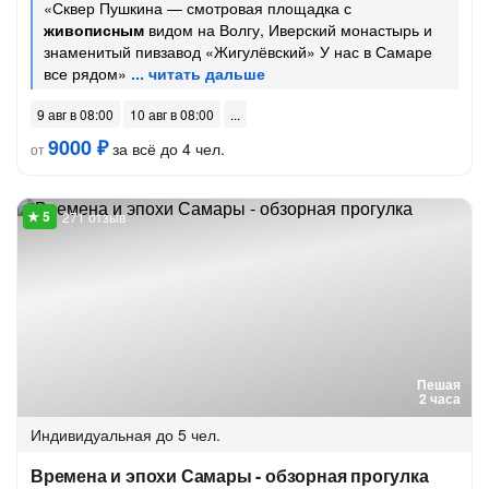
«Сквер Пушкина — смотровая площадка с
живописным
видом на Волгу, Иверский монастырь и
знаменитый пивзавод «Жигулёвский» У нас в Самаре
все рядом»
9 авг в 08:00
10 авг в 08:00
9000 ₽
за всё до 4 чел.
от
271 отзыв
Пешая
2 часа
Индивидуальная
до 5 чел.
Времена и эпохи Самары - обзорная прогулка