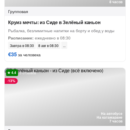
8 часов
Групповая
Круиз мечты: из Сиде в Зелёный каньон
Рыбалка, безлимитные напитки на борту и обед у воды
Расписание:
ежедневно в 08:30
Завтра в 08:30
8 авг в 08:30
€35
за человека
5 отзывов
-
13%
На автобусе
На катамаране
7 часов