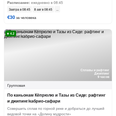
Расписание:
ежедневно в 08:45
Завтра в 08:45
8 авг в 08:45
€30
за человека
10 отзывов
Сплавы и рафтинг
Джиппинг
9 часов
Групповая
По каньонам Кёпрюлю и Тазы из Сиде: рафтинг
и джипинг/кабрио-сафари
Совершить сплав по горной реке и добраться до лучшей
видовой точки на «Долину мудрости»