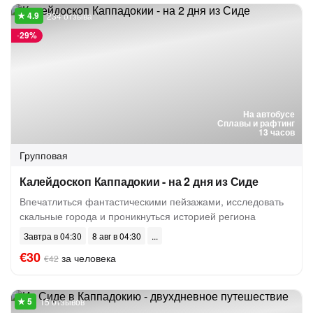
234 отзыва
-
29%
На автобусе
Сплавы и рафтинг
13 часов
Групповая
Калейдоскоп Каппадокии - на 2 дня из Сиде
Впечатлиться фантастическими пейзажами, исследовать
скальные города и проникнуться историей региона
Завтра в 04:30
8 авг в 04:30
€30
за человека
€42
15 отзывов