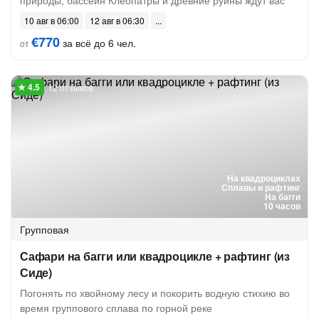
природы, бассейн Клеопатры и древние руины ждут вас
10 авг в 06:00
12 авг в 06:30
€770
за всё до 6 чел.
от
12 отзывов
На квадроциклах
Сплавы и рафтинг
На багги
10 часов
Групповая
Сафари на багги или квадроцикле + рафтинг (из
Сиде)
Погонять по хвойному лесу и покорить водную стихию во
время группового сплава по горной реке