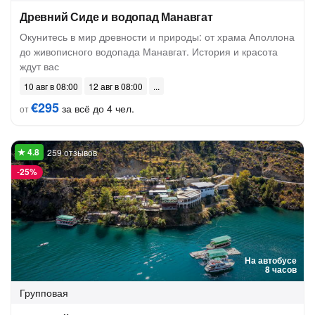
Древний Сиде и водопад Манавгат
Окунитесь в мир древности и природы: от храма Аполлона
до живописного водопада Манавгат. История и красота
ждут вас
10 авг в 08:00
12 авг в 08:00
€295
за всё до 4 чел.
от
259 отзывов
-
25%
На автобусе
8 часов
Групповая