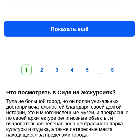
Расписание:
в понедельник, среду и субботу в 06:00
8 авг в 06:00
10 авг в 06:00
€45
за человека
Показать ещё
1
2
3
4
5
8
…
Что посмотреть в Сиде на экскурсиях?
Тула не большой город, но он полон уникальных
достопримечательностей благодаря своей долгой
истории, это и многочисленные музеи, и прекрасные
по своей архитектуре религиозные объекты, и
очаровательная зелёная зона центрального парка
культуры и отдыха, а также интересные места
находящиеся за пределами города