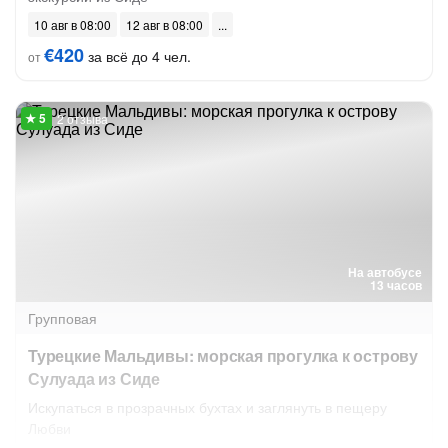
10 авг в 08:00
12 авг в 08:00
€420
за всё до 4 чел.
от
2 отзыва
На автобусе
13 часов
Групповая
Турецкие Мальдивы: морская прогулка к острову
Сулуада из Сиде
Искупаться в прозрачных бухтах и заглянуть в пещеру
Любви