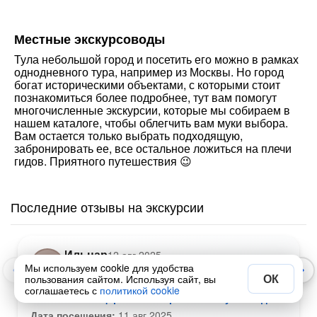
Местные экскурсоводы
Тула небольшой город и посетить его можно в рамках
однодневного тура, например из Москвы. Но город
богат историческими объектами, с которыми стоит
познакомиться более подробнее, тут вам помогут
многочисленные экскурсии, которые мы собираем в
нашем каталоге, чтобы облегчить вам муки выбора.
Вам остается только выбрать подходящую,
забронировать ее, все остальное ложиться на плечи
гидов. Приятного путешествия 😉
Последние отзывы на экскурсии
Ильнар
12 авг 2025
И
Мы используем cookie для удобства
ОК
пользования сайтом. Используя сайт, вы
соглашаетесь с
политикой cookie
Малахитовое царство: по Грин каньону из Сиде
Дата посещения:
11 авг 2025