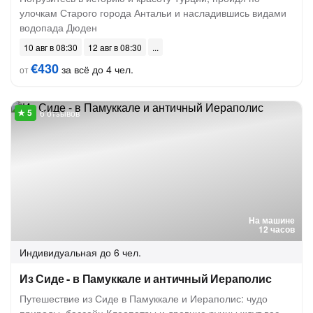
улочкам Старого города Антальи и насладившись видами
водопада Дюден
10 авг в 08:30
12 авг в 08:30
€430
за всё до 4 чел.
от
6 отзывов
На машине
12 часов
Индивидуальная
до 6 чел.
Из Сиде - в Памуккале и античный Иераполис
Путешествие из Сиде в Памуккале и Иераполис: чудо