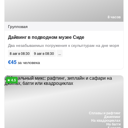
8 часов
Групповая
Дайвинг в подводном музее Сиде
Два незабываемых погружения к скульптурам на дне моря
8 авг в 08:30
9 авг в 08:30
€45
за человека
10 отзывов
Сплавы и рафтинг
Джиппинг
На квадроциклах
На багги
5 часов