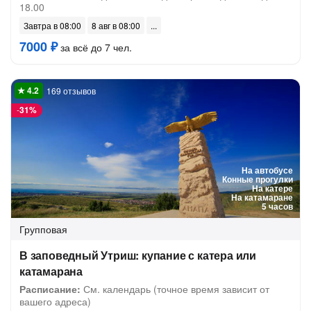
18.00
Завтра в 08:00
8 авг в 08:00
7000 ₽
за всё до 7 чел.
169 отзывов
-
31%
На автобусе
Конные прогулки
На катере
На катамаране
5 часов
Групповая
В заповедный Утриш: купание с катера или
катамарана
Расписание:
См. календарь (точное время зависит от
вашего адреса)