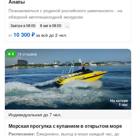
Анапы
Познакомиться с родиной российского шампанского - на
обзорной автопешеходной экскурсии
Завтра в 08:00
8 авг в 08:00
10 300 ₽
за всё до 2 чел.
от
19 отзывов
На катере
1 час
Индивидуальная
до 7 чел.
Морская прогулка с купанием в открытом море
Расписание:
Ежедневно, выход в море каждый час, до