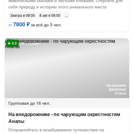
живописными скалами и чистыми пляжами. Откройте для
себя природу и историю этого уникального места
Завтра в 08:00
8 авг в 08:00
7800 ₽
за всё до 3 чел.
от
18 отзывов
На машине
Джиппинг
4 часа
Групповая
до 16 чел.
На внедорожнике - по чарующим окрестностям
Анапы
Отправляйтесь в незабываемое путешествие на