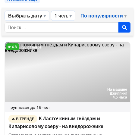
Выбрать дату
1 чел.
По популярности
120 отзывов
На машине
Джиппинг
4.5 часа
Групповая
до 16 чел.
К Ласточкиным гнёздам и
В ТРЕНДЕ
Кипарисовому озеру - на внедорожнике
Отправьтесь в захватывающее путешествие на