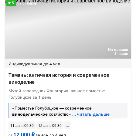
39 отзывов
На машине
8 часов
Индивидуальная
до 4 чел.
Тамань: античная история и современное
виноделие
Музей-заповедник Фанагория, винное поместье
Голубицкое за 1 день
«Поместье Голубицкое — современное
винодельческое
хозяйство»
11 авг в 09:30
12 авг в 09:30
12 000 ₽
за всё до 4 чел.
от