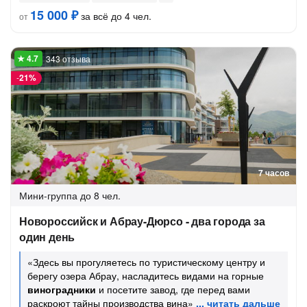
15 000 ₽
за всё до 4 чел.
от
343 отзыва
-
21%
7 часов
Мини-группа
до 8 чел.
Новороссийск и Абрау-Дюрсо - два города за
один день
«Здесь вы прогуляетесь по туристическому центру и
берегу озера Абрау, насладитесь видами на горные
виноградники
и посетите завод, где перед вами
раскроют тайны производства вина»