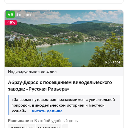
4 отзыва
-
10%
6.5 часов
Индивидуальная
до 4 чел.
Абрау-Дюрсо с посещением винодельческого
завода: «Русская Ривьера»
«За время путешествия познакомимся с удивительной
природой,
винодельческой
историей и местной
кухней»
Расписание:
В любой удобный день
Завтра в 09:00
11 авг в 09:00