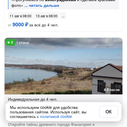
фото»
11 авг в 08:00
13 авг в 08:00
9000 ₽
за всё до 4 чел.
от
1 отзыв
6.5 часов
Индивидуальная
до 4 чел.
Мы используем cookie для удобства
Музей заповедник Фанагория и Винодельня
ОК
пользования сайтом. Используя сайт, вы
Эстет Голубицкая
соглашаетесь с
политикой cookie
Откройте тайны древнего города Фанагория и