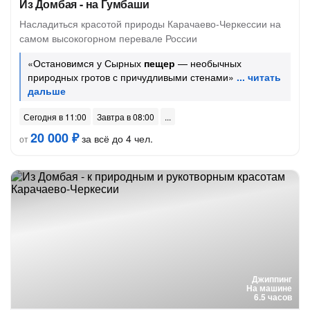
Из Домбая - на Гумбаши
Насладиться красотой природы Карачаево-Черкессии на
самом высокогорном перевале России
«Остановимся у Сырных
пещер
— необычных
природных гротов с причудливыми стенами»
Сегодня в 11:00
Завтра в 08:00
20 000 ₽
за всё до 4 чел.
от
Джиппинг
На машине
6.5 часов