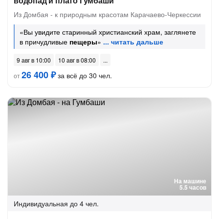
водопад и плато Гумбаши
Из Домбая - к природным красотам Карачаево-Черкессии
«Вы увидите старинный христианский храм, заглянете
в причудливые
пещеры
»
9 авг в 10:00
10 авг в 08:00
26 400 ₽
за всё до 30 чел.
от
На машине
5.5 часов
Индивидуальная
до 4 чел.