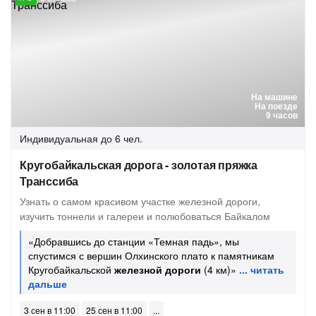
На машине
На поезде
9 часов
Индивидуальная
до 6 чел.
Кругобайкальская дорога - золотая пряжка
Транссиба
Узнать о самом красивом участке железной дороги,
изучить тоннели и галереи и полюбоваться Байкалом
«Добравшись до станции «Темная падь», мы
спустимся с вершин Олхинского плато к памятникам
Кругобайкальской
железной дороги
(4 км)»
3 сен в 11:00
25 сен в 11:00