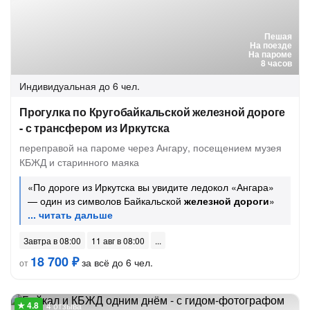
Пешая
На поезде
На пароме
8 часов
Индивидуальная
до 6 чел.
Прогулка по Кругобайкальской железной дороге
- с трансфером из Иркутска
переправой на пароме через Ангару, посещением музея
КБЖД и старинного маяка
«По дороге из Иркутска вы увидите ледокол «Ангара»
— один из символов Байкальской
железной дороги
»
Завтра в 08:00
11 авг в 08:00
18 700 ₽
за всё до 6 чел.
от
4 отзыва