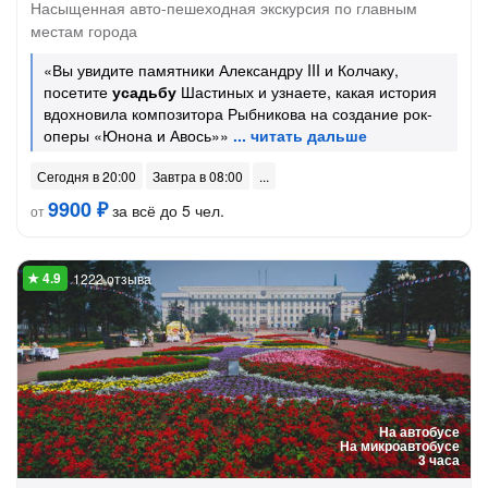
Насыщенная авто-пешеходная экскурсия по главным
местам города
«Вы увидите памятники Александру III и Колчаку,
посетите
усадьбу
Шастиных и узнаете, какая история
вдохновила композитора Рыбникова на создание рок-
оперы «Юнона и Авось»»
Сегодня в 20:00
Завтра в 08:00
9900 ₽
за всё до 5 чел.
от
1222 отзыва
На автобусе
На микроавтобусе
3 часа