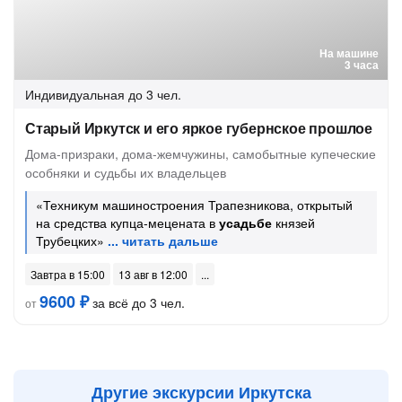
На машине
3 часа
Индивидуальная
до 3 чел.
Старый Иркутск и его яркое губернское прошлое
Дома-призраки, дома-жемчужины, самобытные купеческие
особняки и судьбы их владельцев
«Техникум машиностроения Трапезникова, открытый
на средства купца-мецената в
усадьбе
князей
Трубецких»
Завтра в 15:00
13 авг в 12:00
9600 ₽
за всё до 3 чел.
от
Другие экскурсии Иркутска