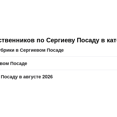
твенников по Сергиеву Посаду в кат
убрики в Сергиевом Посаде
евом Посаде
 Посаду в августе 2026
026 год по теме «Духовская церковь», 110 ⭐ отзывов, цены