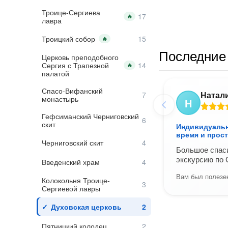
Троице-Сергиева
🔥
лавра
Троицкий собор
🔥
Последние 
Церковь преподобного
Сергия с Трапезной
🔥
палатой
Спасо-Вифанский
Натал
монастырь
Н
Гефсиманский Черниговский
скит
Индивидуальн
время и прос
Черниговский скит
Большое спас
экскурсию по 
Введенский храм
Вам был полезен
Колокольня Троице-
Сергиевой лавры
Духовская церковь
Пятницкий колодец