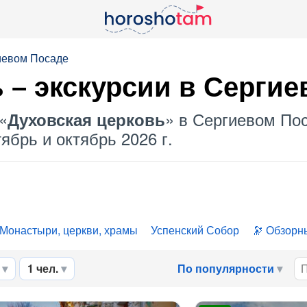
иевом Посаде
ь
– экскурсии в Сергие
«
» в Сергиевом Пос
Духовская церковь
ябрь и октябрь 2026 г.
Монастыри, церкви, храмы
Успенский Собор
Обзорн
1 чел.
По популярности