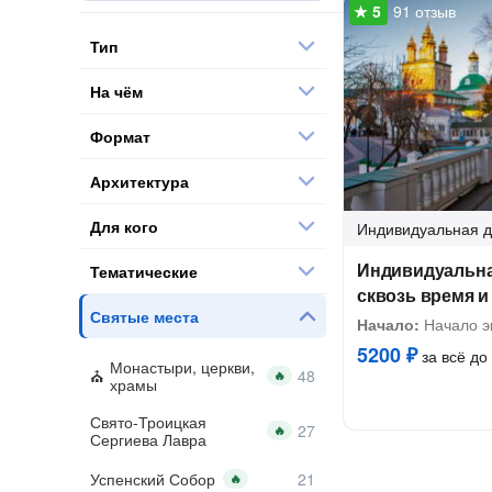
91 отзыв
Тип
На чём
Формат
Архитектура
Для кого
Индивидуальная
д
Индивидуальна
Тематические
сквозь время и
Святые места
Начало:
Начало эк
5200 ₽
за всё до 
Монастыри, церкви,
🔥
храмы
Свято-Троицкая
🔥
Сергиева Лавра
Успенский Собор
🔥