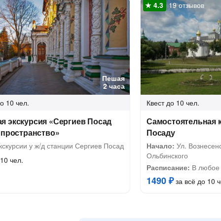
19 отзывов
Пешая
2 часа
о 10 чел.
Квест
до 10 чел.
я экскурсия «Сергиев Посад
Самостоятельная к
 пространство»
Посаду
скурсии у ж/д станции Сергиев Посад
Начало:
Ул. Вознесенс
Ольбинского
10 чел.
Расписание:
В любое 
1490 ₽
за всё до 10 ч