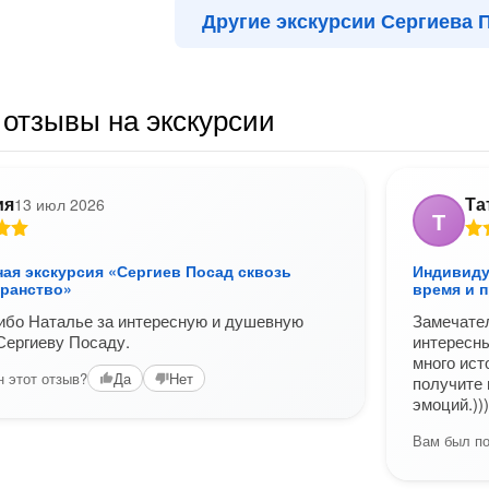
Другие экскурсии Сергиева 
отзывы на экскурсии
ия
Та
13 июл 2026
Т
ая экскурсия «Сергиев Посад сквозь
Индивиду
транство»
время и 
ибо Наталье за интересную и душевную
Замечател
Сергиеву Посаду.
интересны
много ист
 этот отзыв?
Да
Нет
получите 
эмоций.)))
Вам был по