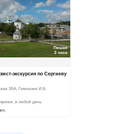
Пешая
2 часа
вест-экскурсия по Сергиеву
кая 30А, Гимназия И.Б.
время, в любой день
ел.