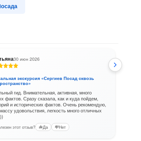
Посада
тьяна
30 июн 2026
Л
альная экскурсия «Сергиев Посад сквозь
Инди
пространство»
врем
ьный гид. Внимательная, активная, много
Экску
х фактов. Сразу сказала, как и куда пойдем,
непр
орий и исторических фактов. Очень рекомендую,
Ната
массу удовольствия, легкость много отличных
Реко
))
Вам б
лезен этот отзыв?
Да
Нет