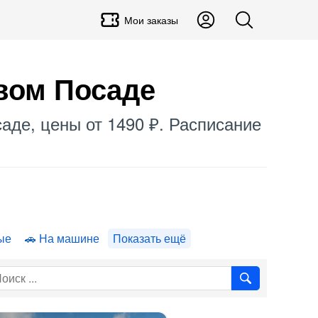
Мои заказы
вом Посаде
аде, цены от 1490 ₽. Расписание
ые
На машине
Показать ещё