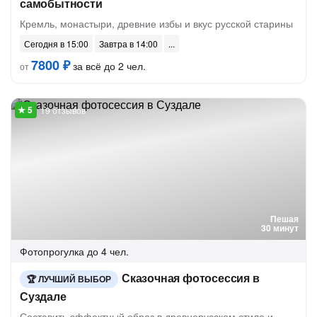
самобытности
Кремль, монастыри, древние избы и вкус русской старины
Сегодня в 15:00
Завтра в 14:00
7800 ₽
за всё до 2 чел.
от
19 отзывов
Пешая
30 минут
Фотопрогулка
до 4 чел.
Сказочная фотосессия в
ЛУЧШИЙ ВЫБОР
Суздале
Составить эффектный образ в древнерусском стиле и