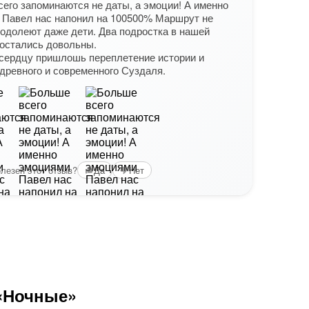
его запоминаются не даты, а эмоции! А именно
Спас
 Павел нас напонил на 100500% Маршрут не
экску
одолеют даже дети. Два подростка в нашей
горо
остались довольны.
чита
 сердцу пришлошь переплетение истории и
древного и современного Суздаля.
Вам б
лезен этот отзыв?
Да
Нет
 «Ночные»