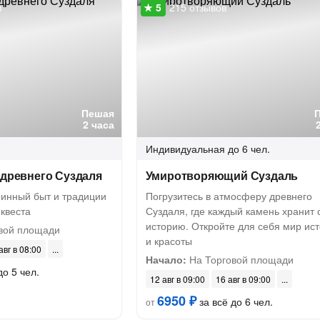
в
215 отзывов
Пешая
2 часа
Индивидуальная
до 6 чел.
 древнего Суздаля
Умиротворяющий Суздаль
ринный быт и традиции
Погрузитесь в атмосферу древнего
квеста
Суздаля, где каждый камень хранит 
историю. Откройте для себя мир ис
вой площади
и красоты
авг в 08:00
Начало:
На Торговой площади
до 5 чел.
12 авг в 09:00
16 авг в 09:00
6950 ₽
за всё до 6 чел.
от