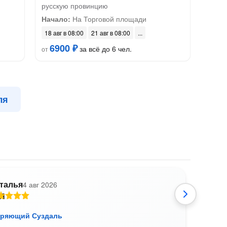
русскую провинцию
Начало:
На Торговой площади
18 авг в 08:00
21 авг в 08:00
6900 ₽
за всё до 6 чел.
от
ля
талья
4 авг 2026
Ю
оряющий Суздаль
Сузд