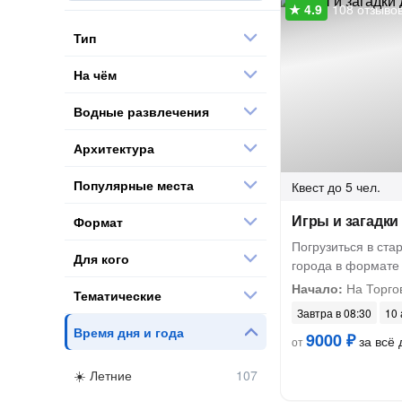
108 отзыво
Тип
На чём
Водные развлечения
Архитектура
Популярные места
Квест
до 5 чел.
Игры и загадки
Формат
Погрузиться в ста
Для кого
города в формате 
Начало:
На Торго
Тематические
Завтра в 08:30
10 
Время дня и года
9000 ₽
за всё 
от
Летние