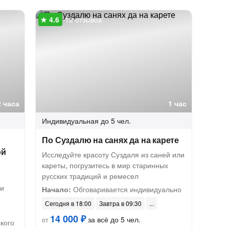
12 отзывов
2 часа
1 час
Индивидуальная
до 5 чел.
По Суздалю на санях да на карете
ой
Исследуйте красоту Суздаля из саней или
кареты, погрузитесь в мир старинных
русских традиций и ремесел
ми
Начало:
Обговаривается индивидуально
Сегодня в 18:00
Завтра в 09:30
14 000 ₽
за всё до 5 чел.
от
кого