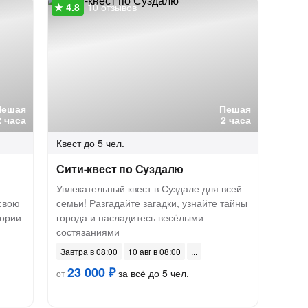
10 отзывов
Пешая
Пешая
2 часа
2 часа
Квест
до 5 чел.
Сити-квест по Суздалю
Увлекательный квест в Суздале для всей
свою
семьи! Разгадайте загадки, узнайте тайны
тории
города и насладитесь весёлыми
состязаниями
Завтра в 08:00
10 авг в 08:00
23 000 ₽
за всё до 5 чел.
от