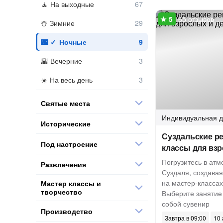
На выходные
65 отзывов
Зимние
Ночные
Вечерние
На весь день
Святые места
Индивидуальная
д
Исторические
Суздальские ре
Под настроение
классы для взр
Погрузитесь в ат
Развлечения
Суздаля, создава
на мастер-класса
Мастер классы и
творчество
Выберите занятие 
собой сувенир
Производство
Завтра в 09:00
10 