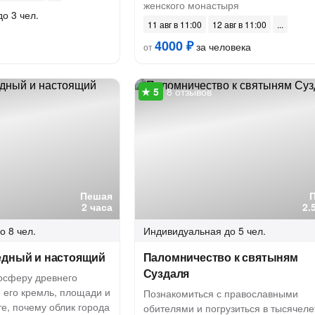
женского монастыря
до 3 чел.
11 авг в 11:00
12 авг в 11:00
4000 ₽
за человека
от
8 отзывов
Пешая
2 часа
2.
о 8 чел.
Индивидуальная
до 5 чел.
едный и настоящий
Паломничество к святыням
Суздаля
мосферу древнего
 его кремль, площади и
Познакомиться с православными
е, почему облик города
обителями и погрузиться в тысячел