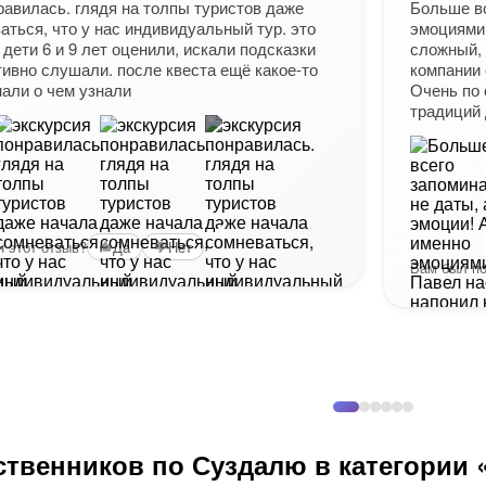
равилась. глядя на толпы туристов даже
Больше вс
аться, что у нас индивидуальный тур. это
эмоциями
дети 6 и 9 лет оценили, искали подсказки
сложный, 
ктивно слушали. после квеста ещё какое-то
компании 
али о чем узнали
Очень по
традиций 
+1
 этот отзыв?
Да
Нет
Вам был по
ственников по Суздалю в категории