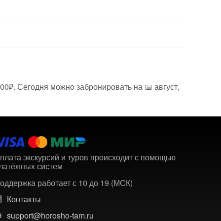
00₽. Сегодня можно забронировать на 📅 август,
плата экскурсий и туров происходит с помощью
латёжных систем
оддержка работает с 10 до 19 (МСК)
Контакты
support@horosho-tam.ru