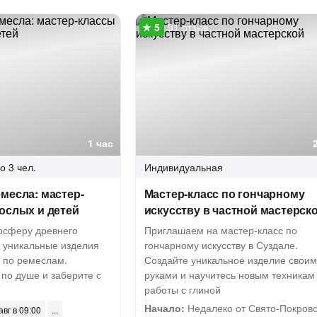
91 отзыв
1 час
о 3 чел.
Индивидуальная
месла: мастер-
Мастер-класс по гончарному
ослых и детей
искусству в частной мастерск
мосферу древнего
Приглашаем на мастер-класс по
я уникальные изделия
гончарному искусству в Суздале.
х по ремеслам.
Создайте уникальное изделие свои
по душе и заберите с
руками и научитесь новым техникам
работы с глиной
Начало:
Недалеко от Свято-Покровс
авг в 09:00