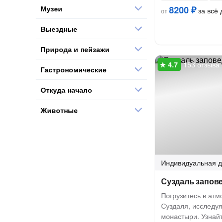
Музеи
8200 ₽
за всё 
от
Выездные
Природа и пейзажи
153 отзыва
Гастрономические
Откуда начало
Животные
Индивидуальная
д
Суздаль запов
Погрузитесь в ат
Суздаля, исследуя
монастыри. Узнайт