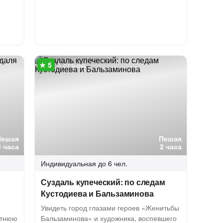
3 отзыва
Пешая
Пешая
5 часа
2 часа
Индивидуальная
до 6 чел.
Суздаль купеческий: по следам
Кустодиева и Бальзаминова
Увидеть город глазами героев «Женитьбы
етнюю
Бальзаминова» и художника, воспевшего