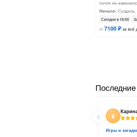
почти не изменил
Начало:
Суздаль,
Сегодня в 16:00
З
7100 ₽
за всё 
от
Последние 
Карин
К
Игры и загадк