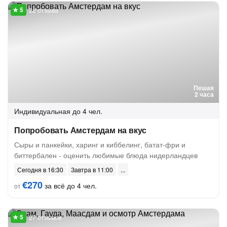
22 отзыва
Пешая
2 часа
Индивидуальная
до 4 чел.
Попробовать Амстердам на вкус
Сыры и панкейки, харинг и киббелинг, батат-фри и
биттербален - оценить любимые блюда нидерландцев
Сегодня в 16:30
Завтра в 11:00
€270
за всё до 4 чел.
от
27 отзывов