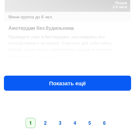
Пешая
2.5 часа
Мини-группа
до 6 чел.
Амстердам без будильника
Проведите утро в Амстердаме, наслаждаясь его
спокойствием и историей. Откройте для себя тайны
города, гуляя по его знаменитым улицам и каналам
Расписание:
ежедневно в 11:15
Завтра в 11:15
9 авг в 11:15
€50
за человека
Показать ещё
1
2
3
4
5
6