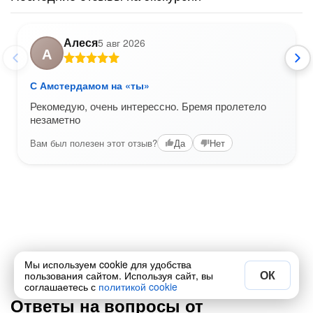
Алеся
5 авг 2026
А
С Амстердамом на «ты»
Рекомедую, очень интерессно. Бремя пролетело
незаметно
Вам был полезен этот отзыв?
Да
Нет
Мы используем cookie для удобства
1 / 11
ОК
пользования сайтом. Используя сайт, вы
соглашаетесь с
политикой cookie
Ответы на вопросы от