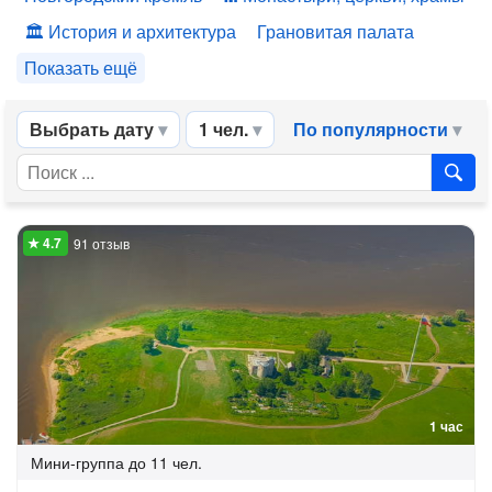
История и архитектура
Грановитая палата
Показать ещё
Выбрать дату
1 чел.
По популярности
91 отзыв
1 час
Мини-группа
до 11 чел.