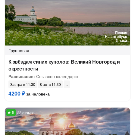
Пешая
На автобусе
3 часа
Групповая
К звёздам синих куполов: Великий Новгород и
окрестности
Расписание:
Согласно календарю
Завтра в 11:30
8 авг в 11:30
4200 ₽
за человека
23 отзыва