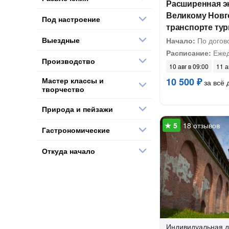
Расширенная э
Великому Новг
Под настроение
транспорте тур
Выездные
Начало:
По догов
Расписание:
Ежед
Производство
10 авг в 09:00
11 а
Мастер классы и
10 500 ₽
за всё 
творчество
Природа и пейзажи
18 отзывов
Гастрономические
Откуда начало
Индивидуальная
д