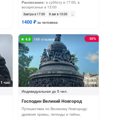
Расписание:
в субботу в 17:00, в
воскресенье в 13:00
Завтра в 17:00
9 авг в 13:00
1400 ₽
за человека
-
30%
149 отзывов
Пешая
1 час
2 часа
Индивидуальная
до 5 чел.
Господин Великий Новгород
Путешествие по Великому Новгороду:
древние храмы, легенды и тайны.