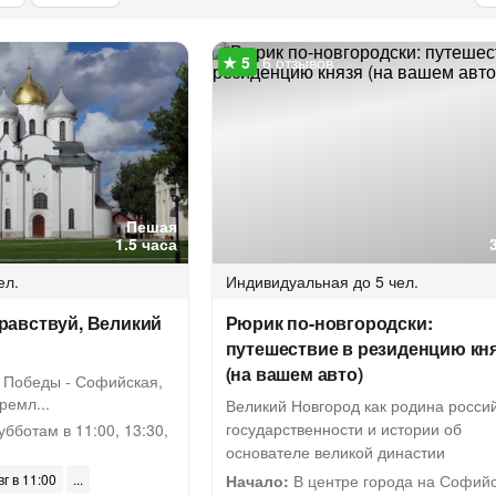
6 отзывов
Пешая
1.5 часа
ел.
Индивидуальная
до 5 чел.
равствуй, Великий
Рюрик по-новгородски:
путешествие в резиденцию кн
(на вашем авто)
Победы - Софийская,
ремл...
Великий Новгород как родина росси
государственности и истории об
бботам в 11:00, 13:30,
основателе великой династии
вг в 11:00
Начало:
В центре города на Софий