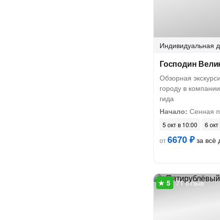
Индивидуальная
д
Господин Вели
Обзорная экскурс
городу в компани
гида
Начало:
Сенная 
5 окт в 10:00
6 окт
6670 ₽
за всё 
от
71 отзыв