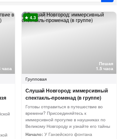
44 отзыва
Пешая
3 часа
1.5 часа
Групповая
Слушай Новгород: иммерсивный
язя
спектакль-променад (в группе)
Готовы отправиться в путешествие во
времени? Присоединяйтесь к
йской
иммерсивной прогулке в наушниках по
Великому Новгороду и узнайте его тайны
Начало:
У Ганзейского фонтана
ской