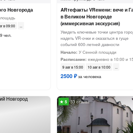
ого Новгорода
ARтефакты VRемени: вече и Г
в Великом Новгороде
площадь
(иммерсивная экскурсия)
вг в 09:00
Увидеть ключевые точки центра горо
9 чел.
надеть VR-очки и оказаться в гуще
событий 600-летней давности
Начало:
У Сенной площади
Расписание:
ежедневно в 10:00 и 1
9 авг в 15:00
10 авг в 10:00
2500 ₽
за человека
33 отзыва