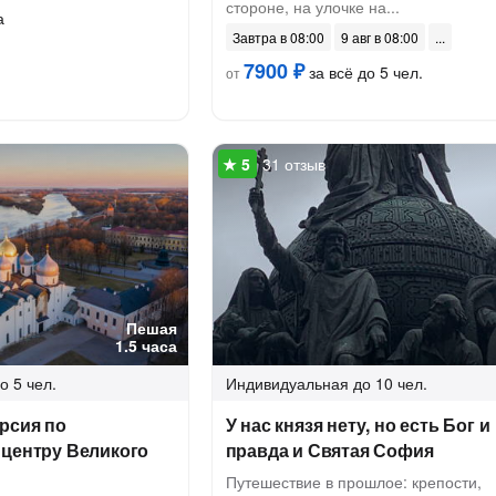
стороне, на улочке на...
а
Завтра в 08:00
9 авг в 08:00
7900 ₽
за всё до 5 чел.
от
31 отзыв
Пешая
1.5 часа
о 5 чел.
Индивидуальная
до 10 чел.
рсия по
У нас князя нету, но есть Бог и
 центру Великого
правда и Святая София
Путешествие в прошлое: крепости,