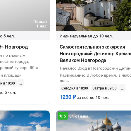
Пешая
1 час
о 5 чел.
Индивидуальная
до 10 чел.
» Новгород
Самостоятельная экскурсия
Новгородский Детинец: Кремл
ия по главным
Великом Новгороде
ностям города,
редкой купюре 90-х
Начало:
Вход в Новгородский Детин
й площади
Расписание:
В любое время, в люб
день
н в 10:00
Сегодня в 18:00
Завтра в 09:00
до 5 чел.
1290 ₽
за всё до 10 чел.
34 отзыва