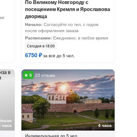
По Великому Новгороду с
посещением Кремля и Ярославова
дворища
ая
Начало:
Согласуйте по тел. с гидом
после оформления заказа
Расписание:
Ежедневно, в любое время
Сегодня в 18:00
6750 ₽
за всё до 5 чел.
23 отзыва
Пешая
5 часа
4 часа
Индивидуальная
до 5 чел.