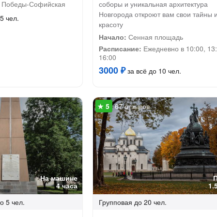
 Победы-Софийская
соборы и уникальная архитектура
Новгорода откроют вам свои тайны 
5 чел.
красоту
Начало:
Сенная площадь
Расписание:
Ежедневно в 10:00, 13:
16:00
3000 ₽
за всё до 10 чел.
67 отзывов
На машине
4 часа
1.
о 5 чел.
Групповая
до 20 чел.