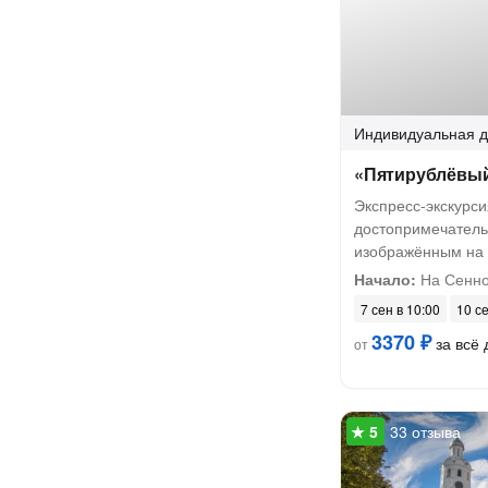
Индивидуальная
д
«Пятирублёвый
Экспресс-экскурс
достопримечатель
изображённым на 
Начало:
На Сенно
7 сен в 10:00
10 се
3370 ₽
за всё 
от
33 отзыва