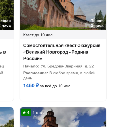
Пешая
Пешая
2 часа
2 часа
Квест
до 10 чел.
Самостоятельная квест-экскурсия
ь в
«Великий Новгород - Родина
России»
ец
Начало:
Ул. Бредова-Звериная, д. 22
ой
Расписание:
В любое время, в любой
день
1450 ₽
за всё до 10 чел.
1 отзыв