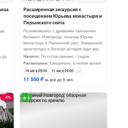
анза
Расширенная экскурсия с
посещением Юрьева монастыря и
Перынского скита
да,
Познакомьтесь с древними святынями
Великого Новгорода, посетив Юрьев
монастырь и Перынский скит. Уникальная
архитектура и богатая история ждут вас
Начало:
По согласованию с гидом
5:00
Расписание:
Ежедневно, в любое время
10 авг в 09:00
11 авг в 09:00
11 500 ₽
за всё до 5 чел.
-
5%
45 отзывов