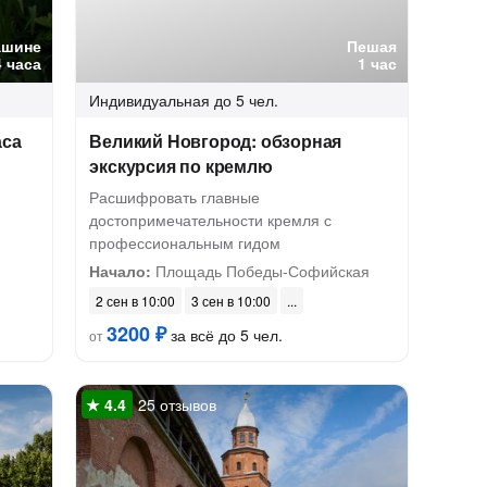
ашине
Пешая
4 часа
1 час
Индивидуальная
до 5 чел.
аса
Великий Новгород: обзорная
экскурсия по кремлю
Расшифровать главные
достопримечательности кремля с
профессиональным гидом
Начало:
Площадь Победы-Софийская
2 сен в 10:00
3 сен в 10:00
3200 ₽
за всё до 5 чел.
от
25 отзывов