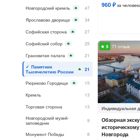
960 ₽
за человек
Новгородский кремль
🔥
Ярославово дворище
🔥
Софийская сторона
🔥
Софийский собор
🔥
71 отзыв
Грановитая палата
🔥
Памятник
🔥
Тысячелетию России
Рюриково Городище
🔥
Кремль
Торговая сторона
Индивидуальная
д
Новгородский музей-
Обзорная экску
заповедник
историческому
Новгорода
Монумент Победы