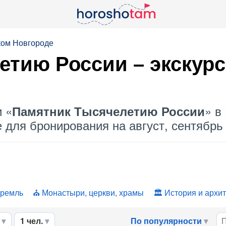
ком Новгороде
етию России
– экскур
и «
» в
Памятник Тысячелетию России
 для бронирования на август, сентябрь 
кремль
Монастыри, церкви, храмы
История и архи
1 чел.
По популярности