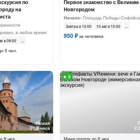
кскурсия по
Первое знакомство с Великим
ороду на
Новгородом
иста
Начало:
Площадь Победы-Софийск
оренности
Завтра в 10:00
10 авг в 10:00
невно, в любое время
950 ₽
за человека
вг в 09:00
до 5 чел.
1 отзыв
Пешая
2 часа
2.
о 9 чел.
Мини-группа
до 6 чел.