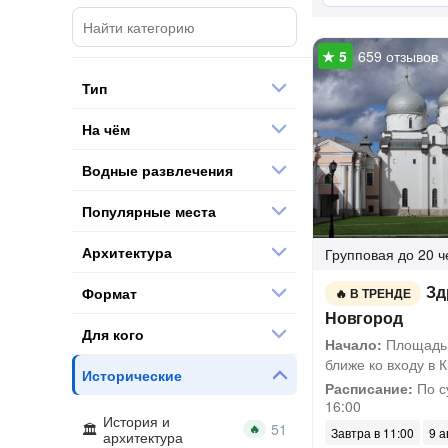
659 отзывов
Тип
На чём
Водные развлечения
Популярные места
Архитектура
Групповая
до 20 ч
Зд
Формат
В ТРЕНДЕ
Новгород
Для кого
Начало:
Площадь 
ближе ко входу в К
Исторические
Расписание:
По су
16:00
История и
🔥
Завтра в 11:00
9 а
архитектура