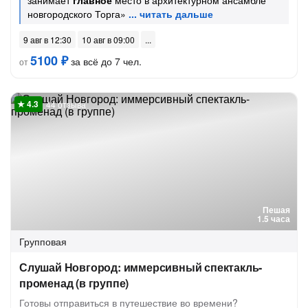
занимает
главное
место в архитектурном ансамбле
новгородского Торга»
9 авг в 12:30
10 авг в 09:00
5100 ₽
за всё до 7 чел.
от
44 отзыва
Пешая
1.5 часа
Групповая
Слушай Новгород: иммерсивный спектакль-
променад (в группе)
Готовы отправиться в путешествие во времени?