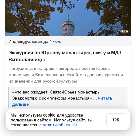
3 часа
Индивидуальная
до 4 чел.
Экскурсия по Юрьеву монастырю, скиту и МДЗ
Витославлицы
Погрузитесь в историю Новгорода, посетив Юрьев
монастырь и Витославлицы. Узнайте о древних храмах и
их значении для русской культуры
«Что вас ожидает: Свято-Юрьев монастырь
Знакомство
с комплексом монастыря»
Расписание:
Ежедневно с 10:00 до 20:00
Мы используем cookie для удобства
ОК
пользования сайтом. Используя сайт, вы
9045 ₽
за всё до 4 чел.
13 500 ₽
соглашаетесь с
политикой cookie