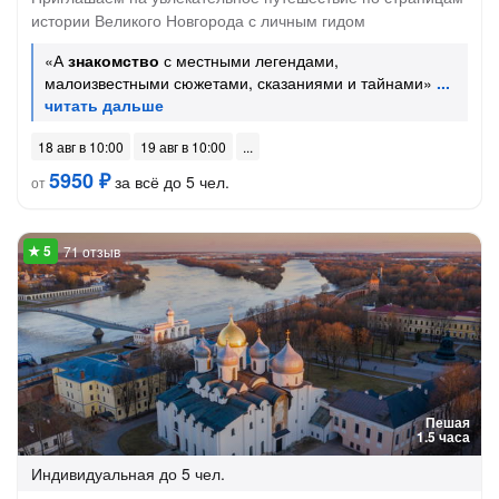
истории Великого Новгорода с личным гидом
«А
знакомство
с местными легендами,
малоизвестными сюжетами, сказаниями и тайнами»
18 авг в 10:00
19 авг в 10:00
5950 ₽
за всё до 5 чел.
от
71 отзыв
Пешая
1.5 часа
Индивидуальная
до 5 чел.