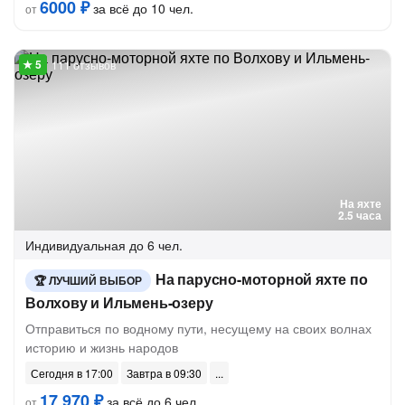
6000 ₽
за всё до 10 чел.
от
111 отзывов
На яхте
2.5 часа
Индивидуальная
до 6 чел.
На парусно-моторной яхте по
ЛУЧШИЙ ВЫБОР
Волхову и Ильмень-озеру
Отправиться по водному пути, несущему на своих волнах
историю и жизнь народов
Сегодня в 17:00
Завтра в 09:30
17 970 ₽
за всё до 6 чел.
от