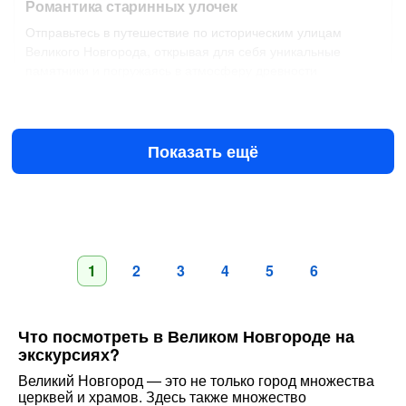
Романтика старинных улочек
Отправьтесь в путешествие по историческим улицам
Великого Новгорода, открывая для себя уникальные
памятники и погружаясь в атмосферу древности
9 авг в 15:00
11 авг в 10:00
4890 ₽
за всё до 10 чел.
от
Показать ещё
1
2
3
4
5
6
Что посмотреть в Великом Новгороде на
экскурсиях?
Великий Новгород — это не только город множества
церквей и храмов. Здесь также множество