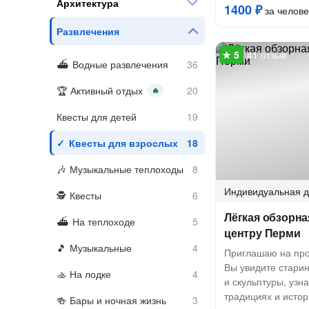
Архитектура
1400 ₽
за челове
Развлечения
41 отзыв
Водные развлечения
Активный отдых
🔥
Квесты для детей
Квесты для взрослых
Музыкальные теплоходы
Индивидуальная
д
Квесты
Лёгкая обзорна
На теплоходе
центру Перми
Музыкальные
Приглашаю на про
Вы увидите стари
На лодке
и скульптуры, узн
традициях и истор
Бары и ночная жизнь