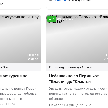
за всё до 4 чел.
от
ка
62 отзыва
Пешая
2 часа
2.
о 8 чел.
Индивидуальная
до 10 чел.
я экскурсия по
Небанально по Перми - от
"Власти" до "Счастья"
гулку по центру Перми!
Увидеть город глазами художников и
нные дома, арт-объекты
понять, как история отражается в ар
аете о местных
объектах
ии города
Начало:
На улице Ленина