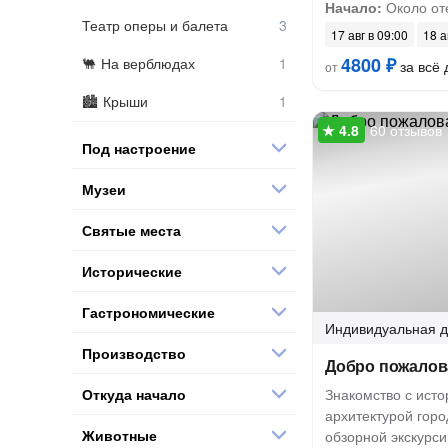
Начало:
Около от
Театр оперы и балета
17 авг в 09:00
18 а
4800 ₽
На верблюдах
за всё 
от
Крыши
60 отзывов
Под настроение
Музеи
Святые места
Исторические
Гастрономические
Индивидуальная
д
Производство
Добро пожалов
Откуда начало
Знакомство с исто
архитектурой гор
Животные
обзорной экскурси