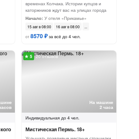
временах Колчака. Истории купцов и
каторжников ждут вас на улицах города
Начало:
У отеля «Прикамье»
15 авг в 08:00
16 авг в 08:00
8570 ₽
за всё до 4 чел.
от
20 отзывов
ашине
На машине
часов
2 часа
Индивидуальная
до 4 чел.
ского
Мистическая Пермь. 18+
Услышать правдивые местные страшилки