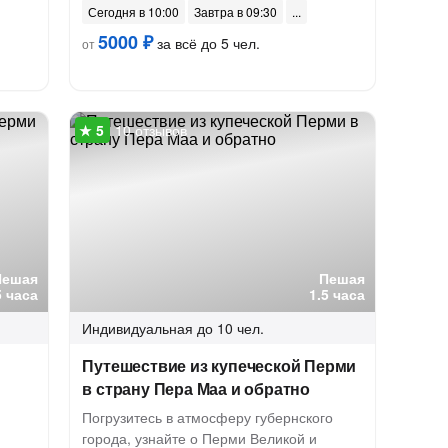
Сегодня в 10:00
Завтра в 09:30
5000 ₽
за всё до 5 чел.
от
10 отзывов
Пешая
Пешая
5 часа
1.5 часа
Индивидуальная
до 10 чел.
Путешествие из купеческой Перми
в страну Пера Маа и обратно
Погрузитесь в атмосферу губернского
города, узнайте о Перми Великой и