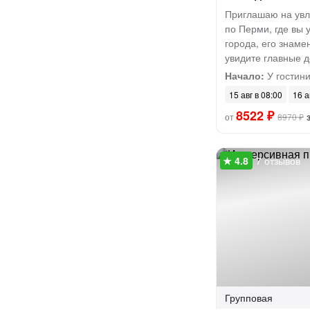
Приглашаю на увл
по Перми, где вы 
города, его знаме
увидите главные 
Начало:
У гостин
15 авг в 08:00
16 а
8522 ₽
з
от
8970 ₽
7 отзывов
Групповая