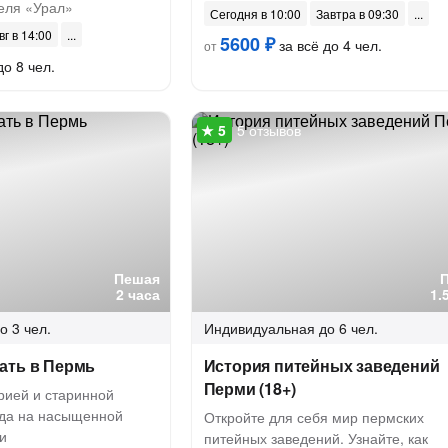
еля «Урал»
Сегодня в 10:00
Завтра в 09:30
вг в 14:00
5600 ₽
за всё до 4 чел.
от
до 8 чел.
5 отзывов
Пешая
2 часа
1.
о 3 чел.
Индивидуальная
до 6 чел.
ать в Пермь
История питейных заведений
Перми (18+)
рией и старинной
ода на насыщенной
Откройте для себя мир пермских
и
питейных заведений. Узнайте, как