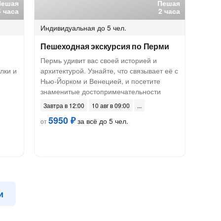
Пешая
Пешая
4 часа
2 часа
Индивидуальная
до 5 чел.
Пешеходная экскурсия по Перми
Пермь удивит вас своей историей и
лки и
архитектурой. Узнайте, что связывает её с
Нью-Йорком и Венецией, и посетите
знаменитые достопримечательности
Завтра в 12:00
10 авг в 09:00
5950 ₽
за всё до 5 чел.
от
и