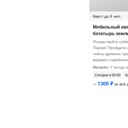
Квест
до 6 чел.
Мобильный кве
богатырь земл
Почувствуйте себя
Перми! Пройдите 
тайны древних пр
видами старейших
Начало:
У входа в
Сегодня в 09:00
З
1300 ₽
за всё 
от