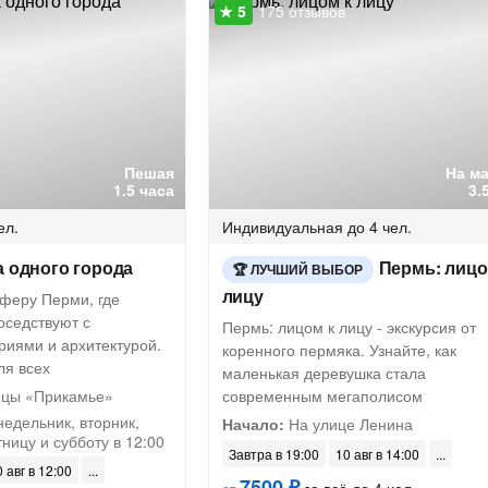
175 отзывов
Пешая
На м
1.5 часа
3.
ел.
Индивидуальная
до 4 чел.
а одного города
Пермь: лицо
ЛУЧШИЙ ВЫБОР
лицу
сферу Перми, где
оседствуют с
Пермь: лицом к лицу - экскурсия от
риями и архитектурой.
коренного пермяка. Узнайте, как
ля всех
маленькая деревушка стала
ицы «Прикамье»
современным мегаполисом
недельник, вторник,
Начало:
На улице Ленина
тницу и субботу в 12:00
Завтра в 19:00
10 авг в 14:00
 авг в 12:00
7500 ₽