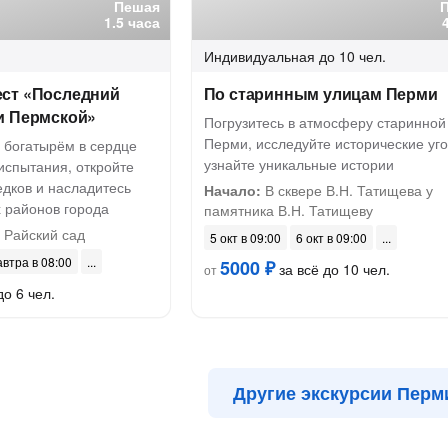
Пешая
1.5 часа
Индивидуальная
до 10 чел.
ст «Последний
По старинным улицам Перми
и Пермской»
Погрузитесь в атмосферу старинной
Перми, исследуйте исторические уго
 богатырём в сердце
узнайте уникальные истории
испытания, откройте
едков и насладитесь
Начало:
В сквере В.Н. Татищева у
 районов города
памятника В.Н. Татищеву
 Райский сад
5 окт в 09:00
6 окт в 09:00
автра в 08:00
5000 ₽
за всё до 10 чел.
от
до 6 чел.
Другие экскурсии Перм