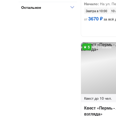
Начало:
На ул. П
Остальное
Завтра в 10:00
10 
3670 ₽
за всё 
от
25 отзывов
Квест
до 10 чел.
Квест «Пермь -
взгляда»