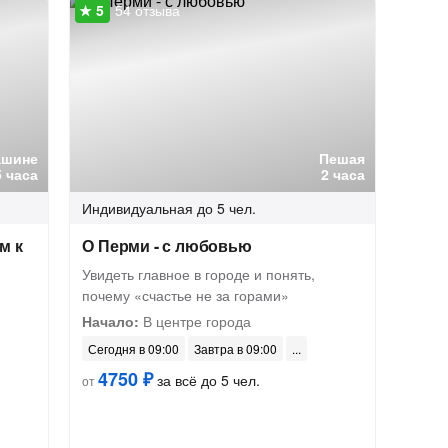
54 отзыва
ашине
Пешая
5 часа
2 часа
Индивидуальная
до 5 чел.
м к
О Перми - с любовью
Увидеть главное в городе и понять,
почему «счастье не за горами»
Начало:
В центре города
Сегодня в 09:00
Завтра в 09:00
4750 ₽
за всё до 5 чел.
от