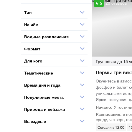
20 отзывов
Тип
На чём
Водные развлечения
Формат
Для кого
Групповая
до 15 ч
Пермь: три век
Тематические
Окунитесь в атмо
Время дня и года
фосфор и балет с
уникальными исто
Популярные места
Яркая экскурсия д
Начало:
У гостин
Природа и пейзажи
Расписание:
в по
среду, четверг, пя
Выездные
Сегодня в 12:00
10