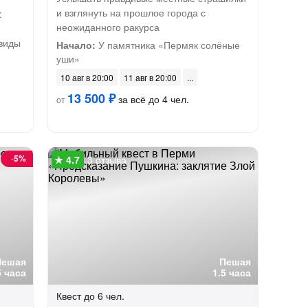
и взглянуть на прошлое города с
:
неожиданного ракурса
 виды
Начало:
У памятника «Пермяк солёные
уши»
10 авг в 20:00
11 авг в 20:00
13 500 ₽
за всё до 4 чел.
от
-
5%
3 отзыва
Пешая
Пешая
5 часа
1.5 часа
Квест
до 6 чел.