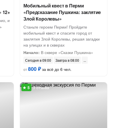
Мобильный квест в Перми
» 12+
«Предсказание Пушкина: заклятие
Злой Королевы»
ио, и
ь
Станьте героем Перми! Пройдите
мобильный квест и спасите город от
заклятия Злой Королевы, решая загадки
на улицах и в скверах
Начало:
В сквере «Сказки Пушкина»
Сегодня в 09:00
Завтра в 08:00
800 ₽
за всё до 6 чел.
от
3 отзыва