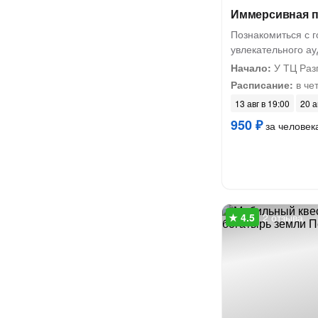
Иммерсивная п
Познакомиться с 
увлекательного а
Начало:
У ТЦ Раз
Расписание:
в чет
13 авг в 19:00
20 а
950 ₽
за человек
2 отзыва