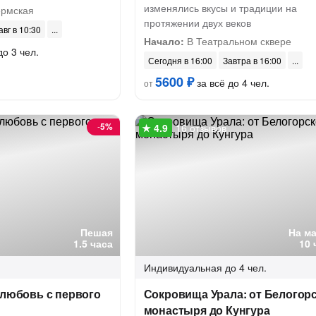
изменялись вкусы и традиции на
ермская
протяжении двух веков
авг в 10:30
Начало:
В Театральном сквере
до 3 чел.
Сегодня в 16:00
Завтра в 16:00
5600 ₽
за всё до 4 чел.
от
-
5%
16 отзывов
Пешая
На м
1.5 часа
10 
Индивидуальная
до 4 чел.
 любовь с первого
Сокровища Урала: от Белогор
монастыря до Кунгура