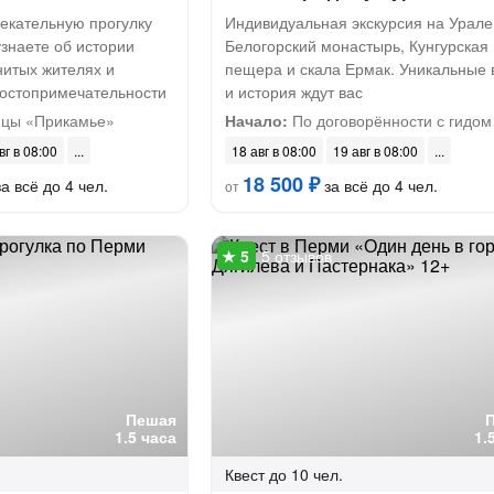
екательную прогулку
Индивидуальная экскурсия на Урале
узнаете об истории
Белогорский монастырь, Кунгурская
нитых жителях и
пещера и скала Ермак. Уникальные
достопримечательности
и история ждут вас
ицы «Прикамье»
Начало:
По договорённости с гидом
вг в 08:00
18 авг в 08:00
19 авг в 08:00
18 500 ₽
а всё до 4 чел.
за всё до 4 чел.
от
5 отзывов
Пешая
1.5 часа
1.
Квест
до 10 чел.