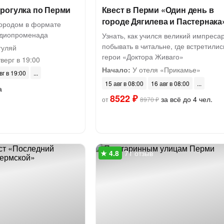
рогулка по Перми
Квест в Перми «Один день в
городе Дягилева и Пастернака
городом в формате
удиопроменада
Узнать, как учился великий импресар
побывать в читальне, где встретилис
гуляй
герои «Доктора Живаго»
верг в 19:00
Начало:
У отеля «Прикамье»
вг в 19:00
15 авг в 08:00
16 авг в 08:00
а
8522 ₽
за всё до 4 чел.
от
8970 ₽
71 отзыв