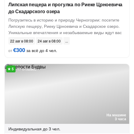
Липская пещера и прогулка по Риеке Црноевича
до Скадарского озера
Погрузитесь в историю и природу Черногории: посетите
Липскую пещеру, Риеку Црноевича и Скадарское озеро.
Уникальные впечатления и незабываемые виды ждут вас
22 авг в 08:00
24 авг в 08:00
€300
за всё до 4 чел.
от
17 отзывов
На машине
3 часа
Индивидуальная
до 3 чел.