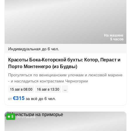
На машине
5 часов
Индивидуальная
до 6 чел.
Красоты Бока-Которской бухты: Котор, Пераст и
Порто Монтенегро (из Будвы)
Прогуляться по венецианским улочкам и люксовой марине
- и насладиться контрастами Черногории
15 авг в 08:00
16 авг в 13:30
€315
за всё до 6 чел.
от
30 отзывов