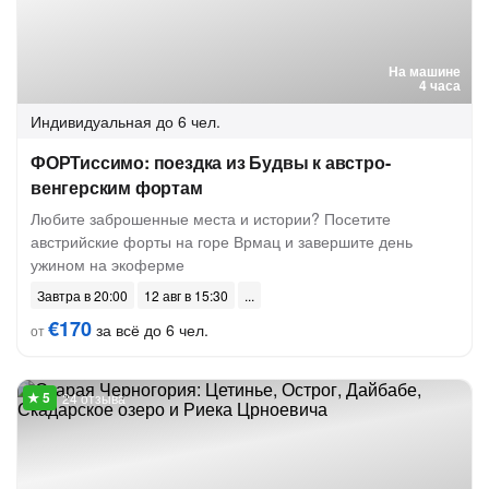
На машине
4 часа
Индивидуальная
до 6 чел.
ФОРТиссимо: поездка из Будвы к австро-
венгерским фортам
Любите заброшенные места и истории? Посетите
австрийские форты на горе Врмац и завершите день
ужином на экоферме
Завтра в 20:00
12 авг в 15:30
€170
за всё до 6 чел.
от
24 отзыва