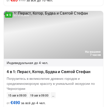
за всё до 10 чел.
от
€100
65 отзывов
На машине
7 часов
Индивидуальная
до 4 чел.
4 в 1: Пераст, Котор, Будва и Святой Стефан
Погрузитесь в великолепие древних городов и
средиземноморскую красоту в уникальной экскурсии по
Черногории
15 авг в 09:00
19 авг в 09:00
€490
за всё до 4 чел.
от