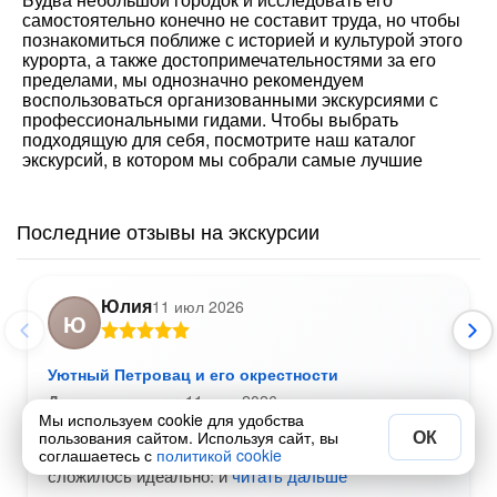
самостоятельно конечно не составит труда, но чтобы
познакомиться поближе с историей и культурой этого
курорта, а также достопримечательностями за его
пределами, мы однозначно рекомендуем
воспользоваться организованными экскурсиями с
профессиональными гидами. Чтобы выбрать
подходящую для себя, посмотрите наш каталог
экскурсий, в котором мы собрали самые лучшие
Последние отзывы на экскурсии
Юлия
11 июл 2026
Ю
Уютный Петровац и его окрестности
Дата посещения:
11 июл 2026
Мы используем cookie для удобства
Экскурсия в Петровац и его окрестности прошла на
ОК
пользования сайтом. Используя сайт, вы
одном дыхании. Это от самый случай , когда всё
соглашаетесь с
политикой cookie
сложилось идеально: и
читать дальше