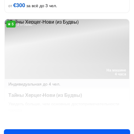
€300
за всё до 3 чел.
от
3 отзыва
На машине
4 часа
Индивидуальная
до 4 чел.
Тайны Херцег-Нови (из Будвы)
Увидеть больше, чем основные достопримечательности
города
Сегодня в 09:00
Завтра в 08:00
€380
за всё до 4 чел.
от