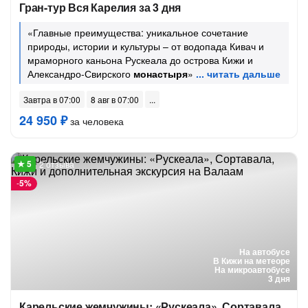
Гран-тур Вся Карелия за 3 дня
«Главные преимущества: уникальное сочетание
природы, истории и культуры – от водопада Кивач и
мраморного каньона Рускеала до острова Кижи и
Александро-Свирского
монастыря
»
Завтра в 07:00
8 авг в 07:00
24 950 ₽
за человека
2 отзыва
-
5%
На автобусе
В Кижи на метеоре
На микроавтобусе
3 дня
Карельские жемчужины: «Рускеала», Сортавала,