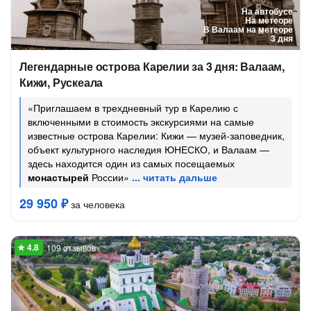
На автобусе
На метеоре
В Валаам на метеоре
3 дня
Легендарные острова Карелии за 3 дня: Валаам,
Кижи, Рускеала
«Приглашаем в трехдневный тур в Карелию с
включенными в стоимость экскурсиями на самые
известные острова Карелии: Кижи — музей-заповедник,
объект культурного наследия ЮНЕСКО, и Валаам —
здесь находится один из самых посещаемых
монастырей
России»
29 950 ₽
за человека
109 отзывов