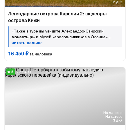
2 дня
Легендарные острова Карелии 2: шедевры
острова Кижи
«Также в туре вы увидите Александро-Свирский
монастырь
и Музей карелов-ливвиков в Олонце»
16 450 ₽
за человека
2 отзыва
На машине
На катере
3 дня