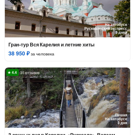
На автобусе
Рускеальский экспресс
5 дней
Гран-тур Вся Карелия и летние хиты
38 950 ₽
за человека
35 отзывов
Пешая
На автобусе
3 дня
3 сочных дня в Карелии. «Рускеала», Валаам,