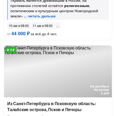
«Кремль является древнейшим в России, на
протяжении столетий остаётся
религиозным
,
политическим и культурным центром Новгородской
земли»
10 авг в 08:00
11 авг в 08:00
44 000 ₽
за всё до 4 чел.
от
9 отзывов
На автобусе
На катере
2 дня
Из Санкт-Петербурга в Псковскую область:
Талабские острова, Псков и Печоры