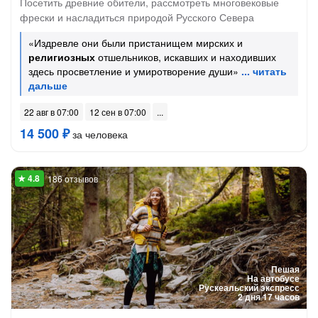
Посетить древние обители, рассмотреть многовековые
фрески и насладиться природой Русского Севера
«Издревле они были пристанищем мирских и
религиозных
отшельников, искавших и находивших
здесь просветление и умиротворение души»
22 авг в 07:00
12 сен в 07:00
14 500 ₽
за человека
186 отзывов
Пешая
На автобусе
Рускеальский экспресс
2 дня 17 часов