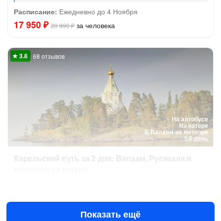
Расписание:
Ежедневно до 4 Ноября
17 950 ₽
за человека
20 990 ₽
68 отзывов
На автобусе
На катере
В Валаам на метеоре
1.5 день
Карельский путь за 2 дня: Валаам, Рускеала и
прогулка на катере
Сегодня в 08:00
Завтра в 06:30
15 950 ₽
за человека
Показать ещё