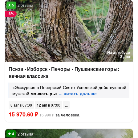
2 отзыва
-
6%
На автобусе
2 дня
Псков - Изборск - Печоры - Пушкинские горы:
вечная классика
«Экскурсия в Печерский Свято-Успенский действующий
мужской
монастырь
»
8 авг в 07:00
12 авг в 07:00
15 970.60 ₽
за человека
16 990 ₽
2 отзыва