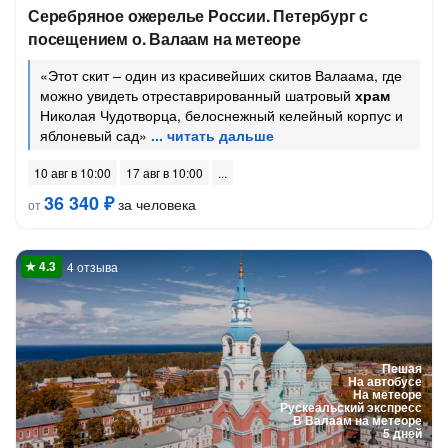
Серебряное ожерелье России. Петербург с
посещением о. Валаам на метеоре
«Этот скит – один из красивейших скитов Валаама, где
можно увидеть отреставрированный шатровый
храм
Николая Чудотворца, белоснежный келейный корпус и
яблоневый сад»
10 авг в 10:00
17 авг в 10:00
36 340 ₽
за человека
от
4 отзыва
Пешая
На автобусе
На метеоре
Рускеальский экспресс
В Валаам на метеоре
5 дней