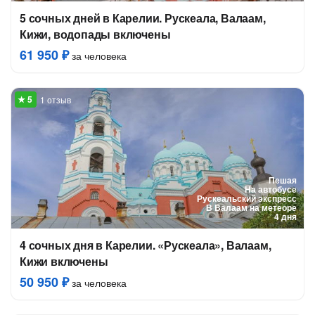
5 сочных дней в Карелии. Рускеала, Валаам,
Кижи, водопады включены
61 950 ₽
за человека
1 отзыв
Пешая
На автобусе
Рускеальский экспресс
В Валаам на метеоре
4 дня
4 сочных дня в Карелии. «Рускеала», Валаам,
Кижи включены
50 950 ₽
за человека