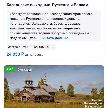
Карельские выходные. Рускеала и Валаам
«Вас ждет расширенное исследование мраморного
каньона в Рускеале и полноценный день на
легендарном Валааме с выбором формата:
классическая экскурсия по
монастырю
или
приключенческая водная прогулка с посещением
Ладожских шхер»
Завтра в 07:15
8 авг в 07:15
24 950 ₽
за человека
15 отзывов
Пешая
На автобусе
На метеоре