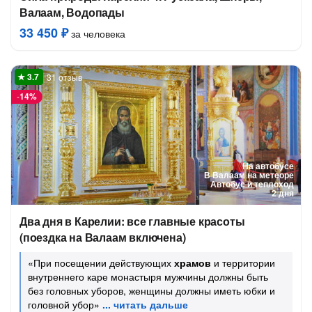
Валаам, Водопады
33 450 ₽
за человека
31 отзыв
-
14%
На автобусе
В Валаам на метеоре
Автобус и теплоход
2 дня
Два дня в Карелии: все главные красоты
(поездка на Валаам включена)
«При посещении действующих
храмов
и территории
внутреннего каре монастыря мужчины должны быть
без головных уборов, женщины должны иметь юбки и
головной убор»