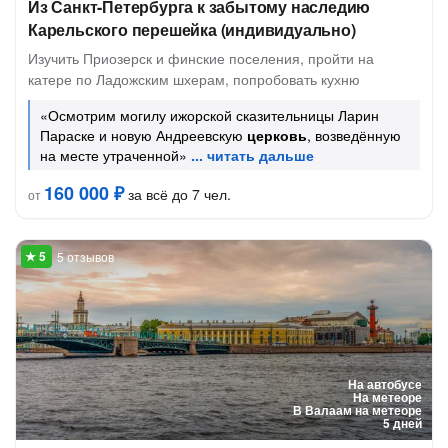
Из Санкт-Петербурга к забытому наследию
Карельского перешейка (индивидуально)
Изучить Приозерск и финские поселения, пройти на
катере по Ладожским шхерам, попробовать кухню
«Осмотрим могилу ижорской сказительницы Ларин
Параске и новую Андреевскую
церковь
, возведённую
на месте утраченной»
160 000 ₽
за всё до 7 чел.
от
5 отзывов
На автобусе
На метеоре
В Валаам на метеоре
5 дней