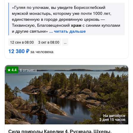
«Гуляя по улочкам, вы увидите Борисоглебский
мужской монастырь, которому уже почти 1000 лет,
единственную в городе деревянную церковь —
Тихвинскую, Благовещенский
храм
с синими куполами
и другие святыни»
12 сен в 08:00
3 окт в 08:00
12 380 ₽
за человека
6 отзывов
На автобусе
3 дня 15 часов
Сила природы Карелии 4. Рускеала, Шхеры,