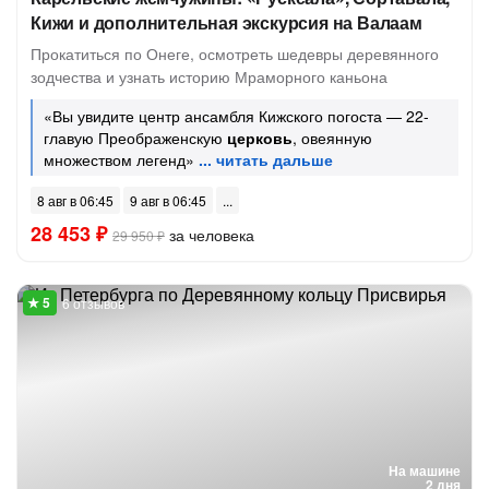
Кижи и дополнительная экскурсия на Валаам
Прокатиться по Онеге, осмотреть шедевры деревянного
зодчества и узнать историю Мраморного каньона
«Вы увидите центр ансамбля Кижского погоста — 22-
главую Преображенскую
церковь
, овеянную
множеством легенд»
8 авг в 06:45
9 авг в 06:45
28 453 ₽
за человека
29 950 ₽
6 отзывов
На машине
2 дня