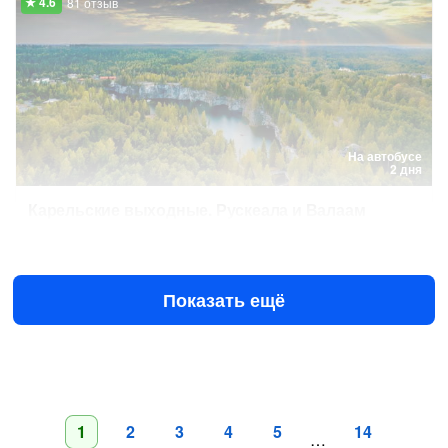
81 отзыв
На автобусе
2 дня
Карельские выходные. Рускеала и Валаам
Завтра в 07:15
12 авг в 07:15
24 950 ₽
за человека
Показать ещё
1
2
3
4
5
14
…