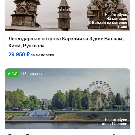
На автобусе
На метеоре
В Валаам на метеоре
3 дня
Легендарные острова Карелии за 3 дня: Валаам,
Кижи, Рускеала
29 950 ₽
за человека
115 отзывов
На автобусе
1 день 14 часов