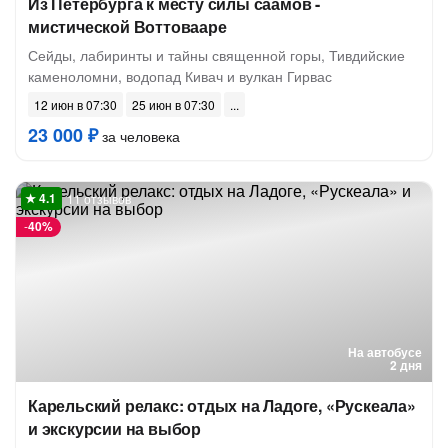
Из Петербурга к месту силы саамов -
мистической Воттовааре
Сейды, лабиринты и тайны священной горы, Тивдийские
каменоломни, водопад Кивач и вулкан Гирвас
12 июн в 07:30
25 июн в 07:30
23 000 ₽
за человека
11 отзывов
-
40%
На автобусе
2 дня
Карельский релакс: отдых на Ладоге, «Рускеала»
и экскурсии на выбор