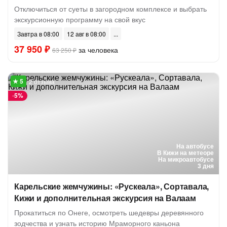
Отключиться от суеты в загородном комплексе и выбрать
экскурсионную программу на свой вкус
Завтра в 08:00
12 авг в 08:00
37 950 ₽
за человека
63 250 ₽
2 отзыва
-
5%
На автобусе
В Кижи на метеоре
На микроавтобусе
3 дня
Карельские жемчужины: «Рускеала», Сортавала,
Кижи и дополнительная экскурсия на Валаам
Прокатиться по Онеге, осмотреть шедевры деревянного
зодчества и узнать историю Мраморного каньона