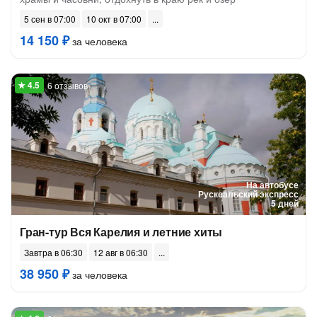
5 сен в 07:00
10 окт в 07:00
14 150 ₽
за человека
6 отзывов
На автобусе
Рускеальский экспресс
5 дней
Гран-тур Вся Карелия и летние хиты
Завтра в 06:30
12 авг в 06:30
38 950 ₽
за человека