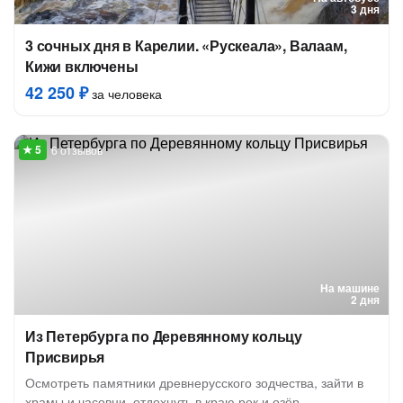
3 дня
3 сочных дня в Карелии. «Рускеала», Валаам,
Кижи включены
42 250 ₽
за человека
6 отзывов
На машине
2 дня
Из Петербурга по Деревянному кольцу
Присвирья
Осмотреть памятники древнерусского зодчества, зайти в
храмы и часовни, отдохнуть в краю рек и озёр