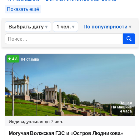
Показать ещё
Выбрать дату
1 чел.
По популярности
84 отзыва
Пешая
На машине
4 часа
Индивидуальная
до 7 чел.
Могучая Волжская ГЭС и «Остров Людникова»