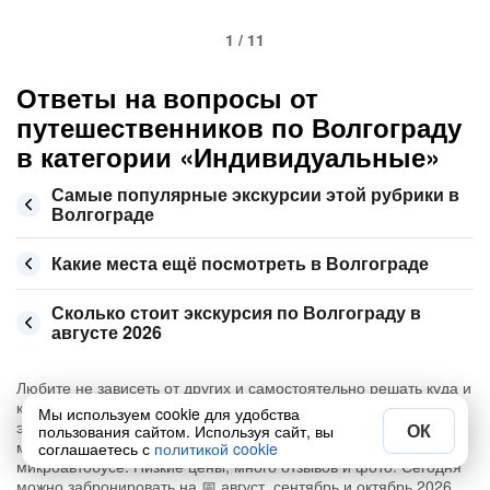
1 / 11
Ответы на вопросы от
путешественников по Волгограду
в категории «Индивидуальные»
Самые популярные экскурсии этой рубрики в
Волгограде
Какие места ещё посмотреть в Волгограде
Сколько стоит экскурсия по Волгограду в
августе 2026
Любите не зависеть от других и самостоятельно решать куда и
когда ехать на экскурсию в Волгограде? Предлагаем купить
Мы используем cookie для удобства
экскурсию с индивидуальным гидом, например, вы посетите
ОК
пользования сайтом. Используя сайт, вы
местные достопримечательности на автомобиле или
соглашаетесь с
политикой cookie
микроавтобусе. Низкие цены, много отзывов и фото. Сегодня
можно забронировать на 📅 август, сентябрь и октябрь 2026