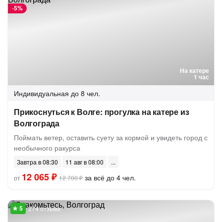
-
5%
На катере
1 час
Индивидуальная
до 8 чел.
Прикоснуться к Волге: прогулка на катере из
Волгограда
Поймать ветер, оставить суету за кормой и увидеть город с
необычного ракурса
Завтра в 08:30
11 авг в 08:00
12 065 ₽
за всё до 4 чел.
от
12 700 ₽
274 отзыва