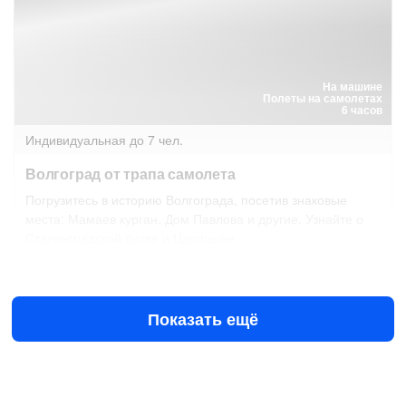
На машине
Полеты на самолетах
6 часов
Индивидуальная
до 7 чел.
Волгоград от трапа самолета
Погрузитесь в историю Волгограда, посетив знаковые
места: Мамаев курган, Дом Павлова и другие. Узнайте о
Сталинградской битве и Царицыне
Завтра в 06:00
11 авг в 06:00
16 000 ₽
за всё до 3 чел.
от
Показать ещё