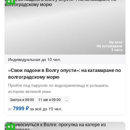
3 отзыва
На яхте
На катамаране
2 часа
Индивидуальная
до 10 чел.
«Свои ладони в Волгу опусти»: на катамаране по
волгоградскому морю
Пройти под парусом по водохранилищу и услышать
историю великой реки
Завтра в 09:00
11 авг в 09:00
7999 ₽
за всё до 10 чел.
от
8 отзывов