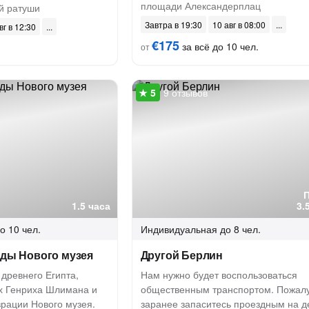
площади Александерплац
й ратуши
Завтра в 19:30
10 авг в 08:00
вг в 12:30
€175
за всё до 10 чел.
от
9 отзывов
1.5 часа
3.
о 10 чел.
Индивидуальная
до 8 чел.
нды Нового музея
Другой Берлин
 древнего Египта,
Нам нужно будет воспользоваться
ах Генриха Шлимана и
общественным транспортом. Пожалу
врации Нового музея.
заранее запаситесь проездным на д