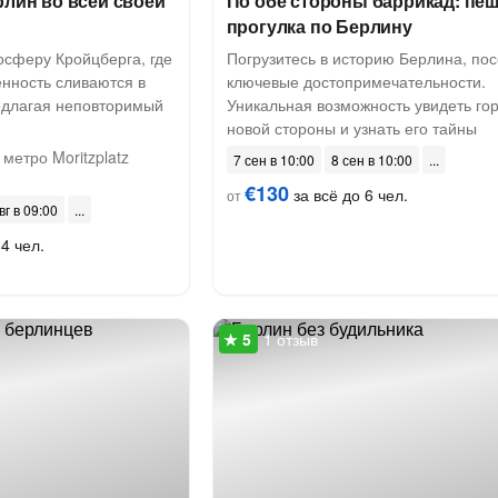
рлин во всей своей
По обе стороны баррикад: пе
прогулка по Берлину
осферу Кройцберга, где
Погрузитесь в историю Берлина, пос
енность сливаются в
ключевые достопримечательности.
едлагая неповторимый
Уникальная возможность увидеть гор
новой стороны и узнать его тайны
метро Moritzplatz
7 сен в 10:00
8 сен в 10:00
€130
за всё до 6 чел.
от
вг в 09:00
4 чел.
1 отзыв