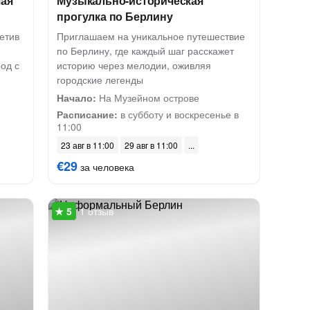
шая
Музыкально-историческая
прогулка по Берлину
етив
Приглашаем на уникальное путешествие
по Берлину, где каждый шаг расскажет
од с
историю через мелодии, оживляя
городские легенды
Начало:
На Музейном острове
Расписание:
в субботу и воскресенье в
11:00
23 авг в 11:00
29 авг в 11:00
€29
за человека
1 отзыв