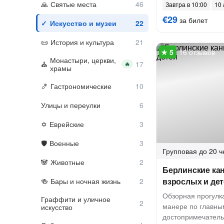
Святые места
Завтра в 10:00
10 
€29
за билет
Искусство и музеи
История и культура
16 отзывов
Монастыри, церкви,
🔥
храмы
Гастрономические
Улицы и переулки
Еврейские
Военные
Групповая
до 20 ч
Животные
Берлинские ка
взрослых и де
Бары и ночная жизнь
Обзорная прогулк
Граффити и уличное
манере по главны
искусство
достопримечател