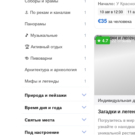
Соборы и храмы
Начало:
У Красно
По рекам и каналам
10 авг в 12:30
11 а
€35
за человека
Панорамы
Музыкальные
22 отзыва
Активный отдых
Пивоварни
Архитектура и археология
Мифы и легенды
Природа и пейзажи
Индивидуальная
д
Время дня и года
Загадки и леге
Святые места
Погрузитесь в мир
узнайте о находк
Под настроение
уникальной реста