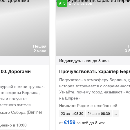
270 отзывов
Пешая
2 часа
3.
Индивидуальная
до 8 чел.
100. Дорогами
Прочувствовать характер Бер
Погрузитесь в атмосферу Берлина, г
история встречается с современнос
скурсий в мини-группах.
Узнайте, почему город называют «
ете секреты Берлина,
на Шпрее»
лы и получите
местного жителя
Начало:
Рядом с телебашней
кого Собора (Berliner
23 авг в 08:30
24 авг в 08:30
€159
за всё до 8 чел.
от
невно в 10:00