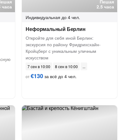
Пешая
Пешая
5 часа
2.5 часа
Индивидуальная
до 4 чел.
Неформальный Берлин
Откройте для себя иной Берлин:
экскурсия по району Фридрихсхайн-
Кройцберг с уникальным уличным
искусством
асную
7 сен в 10:00
8 сен в 10:00
€130
за всё до 4 чел.
от