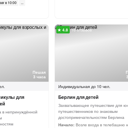
авг в 10:00
16 отзывов
Пешая
3 часа
ел.
Индивидуальная
до 10 чел.
никулы для
Берлин для детей
тей
Захватывающее путешествие для ю
путешественников по знаковым
а в непринуждённой
достопримечательностям Берлина
м
ьностям
Начало:
Возле входа в телебашню 