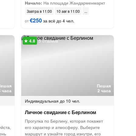
Начало:
На площади Жандарменмаркт
Завтра в 11:00
10 авг в 11:00
€250
за всё до 4 чел.
от
5 отзывов
Пешая
Пешая
5 часа
2 часа
Индивидуальная
до 10 чел.
Личное свидание с Берлином
Прогулка по Берлину, которая покажет
йста,
его характер и атмосферу. Выберите
ень
маршрут и узнайте город изнутри, его