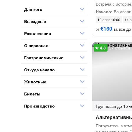
Встреча с историе
Для кого
Начало:
Во двори
10 авг в 10:00
11 а
Выездные
€160
за всё до
от
Развлечения
О персонах
37 отзывов
Гастрономические
Откуда начало
Животные
Билеты
Производство
Групповая
до 15 ч
Альтернативн
Погрузитесь в ат
альтернативного Б