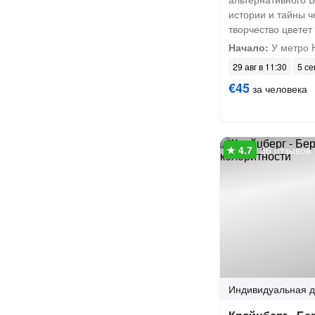
истории и тайны ч
творчество цветет
Начало:
У метро H
29 авг в 11:30
5 се
€45
за человека
36 отзывов
Индивидуальная
д