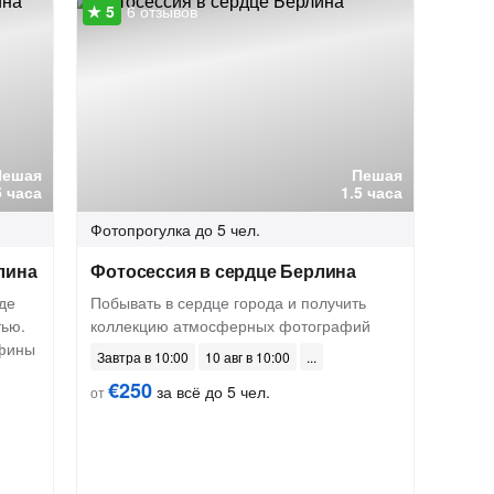
6 отзывов
Пешая
Пешая
5 часа
1.5 часа
Фотопрогулка
до 5 чел.
лина
Фотосессия в сердце Берлина
де
Побывать в сердце города и получить
тью.
коллекцию атмосферных фотографий
Афины
Завтра в 10:00
10 авг в 10:00
€250
за всё до 5 чел.
от