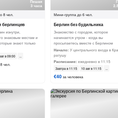
Пешая
3 часа
2.
о 8 чел.
Мини-группа
до 6 чел.
и берлинцев
Берлин без будильника
ин изнутри,
Знакомство с городом, которое
го знаковым местам и
начинается утром - когда вы
оторые знают только
просыпаетесь вместе с Берлином
Начало:
У центрального входа в Кр
ратушу
авг в 09:00
Расписание:
ежедневно в 11:15
8 чел.
Завтра в 11:15
10 авг в 11:15
€40
за человека