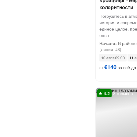
Кройцберг - Бе
колоритности
Погрузитесь в атм
история и соврем
единое целое, пр
опыт
Начало:
В районе 
(линия U8)
10 авг в 09:00
11 а
€140
за всё до 
от
8 отзывов