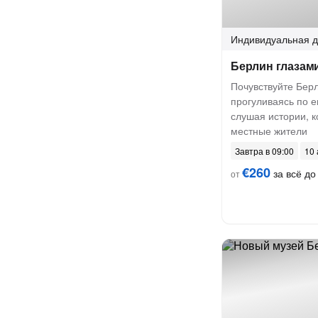
Индивидуальная
д
Берлин глазам
Почувствуйте Берл
прогуливаясь по е
слушая истории, к
местные жители
Завтра в 09:00
10 
€260
за всё до 
от