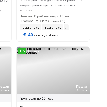
ие по
каждый уголок хранит свои тайны и
истории
ю
Начало:
В районе метро Rosa-
Luxembourg-Platz (линия U2)
10 авг в 10:00
11 авг в 10:00
€140
за всё до 4 чел.
от
1 отзыв
Пешая
Пешая
3 часа
3 часа
Групповая
до 20 чел.