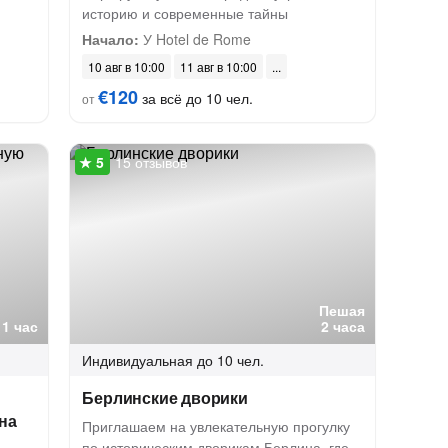
историю и современные тайны
Начало:
У Hotel de Rome
10 авг в 10:00
11 авг в 10:00
€120
за всё до 10 чел.
от
15 отзывов
Пешая
1 час
2 часа
Индивидуальная
до 10 чел.
Берлинские дворики
на
Приглашаем на увлекательную прогулку
по историческим дворикам Берлина, где