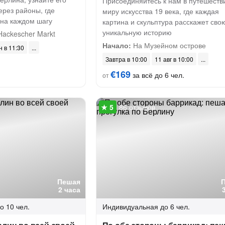
Присоединяйтесь к нам в путешеств
ерез районы, где
миру искусства 19 века, где каждая
 на каждом шагу
картина и скульптура расскажет сво
уникальную историю
ackescher Markt
Начало:
На Музейном острове
н в 11:30
Завтра в 10:00
11 авг в 10:00
€169
за всё до 6 чел.
от
86 отзывов
Пешая
2 часа
о 10 чел.
Индивидуальная
до 6 чел.