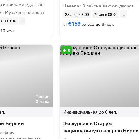
й и тайнами ждет вас
Начало:
В районе Хакских дворов
ке Музейного острова
23 авг в 08:00
24 авг в 08:00
вг в 10:00
€159
за всё до 8 чел.
от
 10 чел.
3 отзыва
Пешая
3 часа
ел.
Индивидуальная
до 6 чел.
ый Берлин
Экскурсия в Старую
национальную галерею Берли
мосферу
ерлина, узнайте его