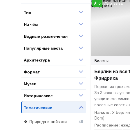
73 отзыва
Тип
На чём
Водные развлечения
Популярные места
Архитектура
Билеты
Берлин на все 
Формат
Фридриха
Музеи
Первая из трех эк
За 2 часа вы узна
Исторические
увидите его симво
полезные советы 
Тематические
Начало:
У Берлинс
Dom)
Природа и пейзажи
Расписание:
ежед