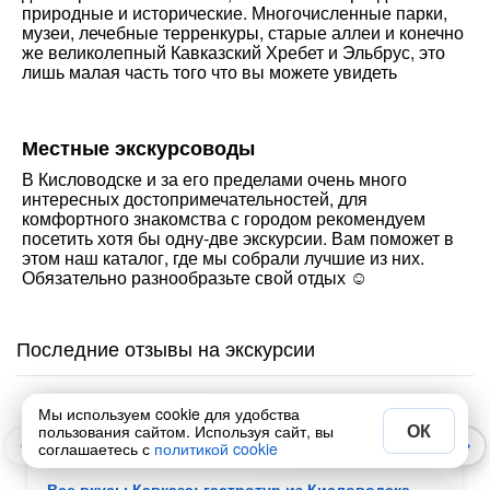
природные и исторические. Многочисленные парки,
музеи, лечебные терренкуры, старые аллеи и конечно
же великолепный Кавказский Хребет и Эльбрус, это
лишь малая часть того что вы можете увидеть
Местные экскурсоводы
В Кисловодске и за его пределами очень много
интересных достопримечательностей, для
комфортного знакомства с городом рекомендуем
посетить хотя бы одну-две экскурсии. Вам поможет в
этом наш каталог, где мы собрали лучшие из них.
Обязательно разнообразьте свой отдых ☺️
Последние отзывы на экскурсии
Мы используем cookie для удобства
Антон
22 июл 2026
ОК
пользования сайтом. Используя сайт, вы
А
соглашаетесь с
политикой cookie
Все вкусы Кавказа: гастротур из Кисловодска