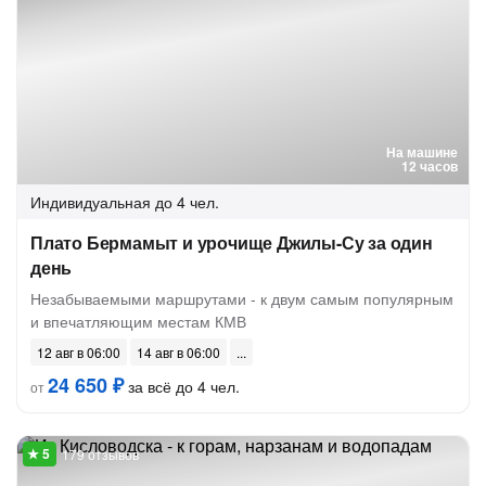
На машине
12 часов
Индивидуальная
до 4 чел.
Плато Бермамыт и урочище Джилы-Су за один
день
Незабываемыми маршрутами - к двум самым популярным
и впечатляющим местам КМВ
12 авг в 06:00
14 авг в 06:00
24 650 ₽
за всё до 4 чел.
от
179 отзывов