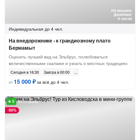
На машине
Джиппинг
6 часов
Индивидуальная
до 4 чел.
На внедорожнике - к грандиозному плато
Бермамыт
Оценить лучший вид на Эльбрус, полюбоваться
величественными скалами и узнать о местных традициях
Сегодня в 16:30
Завтра в 00:00
15 000 ₽
за всё до 4 чел.
от
88 отзывов
-
50%