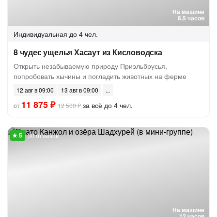
На машине
6.5 часов
Индивидуальная
до 4 чел.
8 чудес ущелья Хасаут из Кисловодска
Открыть незабываемую природу Приэльбрусья,
попробовать хычины и погладить животных на ферме
12 авг в 09:00
13 авг в 09:00
11 875 ₽
за всё до 4 чел.
от
12 500 ₽
30 отзывов
На машине
12 часов