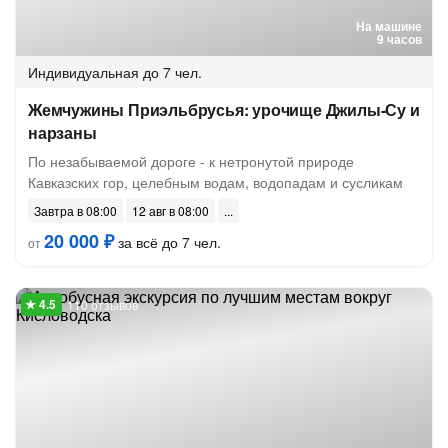
На машине
9 часов
Индивидуальная
до 7 чел.
Жемчужины Приэльбрусья: урочище Джилы-Су и
нарзаны
По незабываемой дороге - к нетронутой природе
Кавказских гор, целебным водам, водопадам и сусликам
Завтра в 08:00
12 авг в 08:00
20 000 ₽
за всё до 7 чел.
от
110 отзывов