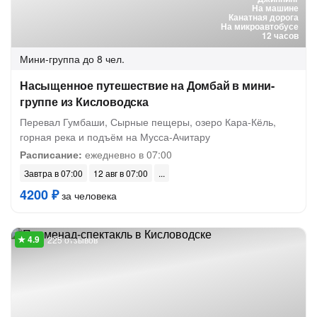
На машине
Канатная дорога
На микроавтобусе
12 часов
Мини-группа
до 8 чел.
Насыщенное путешествие на Домбай в мини-
группе из Кисловодска
Перевал Гумбаши, Сырные пещеры, озеро Кара-Кёль,
горная река и подъём на Мусса-Ачитару
Расписание:
ежедневно в 07:00
Завтра в 07:00
12 авг в 07:00
4200 ₽
за человека
225 отзывов