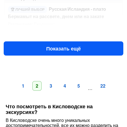
Русская Исландия - плато
ЛУЧШИЙ ВЫБОР
Бермамыт на рассвете, днем или на закате
Расписание:
Ежедневно
Завтра в 02:30
12 авг в 02:30
3700 ₽
за человека
Показать ещё
1
2
3
4
5
22
…
Что посмотреть в Кисловодске на
экскурсиях?
В Кисловодске очень много уникальных
достопримечательностей, все их можно разделить на