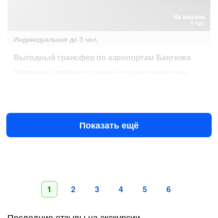
На машине
1 час
Индивидуальная
до 3 чел.
Выгодный трансфер по аэропортам Бангкока
Безопасно и комфортно доехать из одного аэропорта
города в другой
Сегодня в 15:00
Завтра в 00:00
$67
за всё до 3 чел.
от
Показать ещё
1
2
3
4
5
6
Последние отзывы на экскурсии