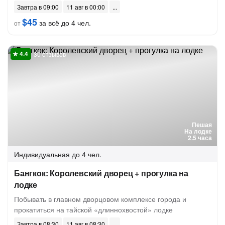
Завтра в 09:00
11 авг в 00:00
$45
за всё до 4 чел.
от
30 отзывов
Пешая
На лодке
2.5 часа
Индивидуальная
до 4 чел.
Бангкок: Королевский дворец + прогулка на
лодке
Побывать в главном дворцовом комплексе города и
прокатиться на тайской «длиннохвостой» лодке
Завтра в 08:30
11 авг в 08:30