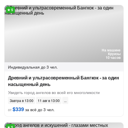
3 отзыва
На машине
Круизы
10 часов
Индивидуальная
до 3 чел.
Древний и ультрасовременный Бангкок - за один
насыщенный день
Увидеть город ангелов во всей его многоликости
Завтра в 13:00
11 авг в 13:00
$339
за всё до 3 чел.
от
16 отзывов